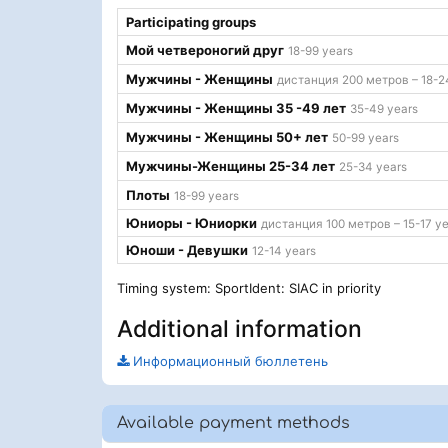
Participating groups
Мой четвероногий друг
18-99 years
Мужчины - Женщины
дистанция 200 метров – 18-2
Мужчины - Женщины 35 -49 лет
35-49 years
Мужчины - Женщины 50+ лет
50-99 years
Мужчины-Женщины 25-34 лет
25-34 years
Плоты
18-99 years
Юниоры - Юниорки
дистанция 100 метров – 15-17 ye
Юноши - Девушки
12-14 years
Timing system: SportIdent: SIAC in priority
Additional information
Информационный бюллетень
Available payment methods