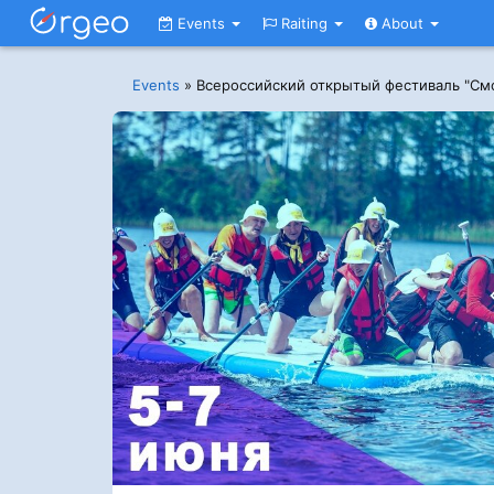
Events
Raiting
About
Events
»
Всероссийский открытый фестиваль "См