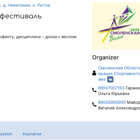
 д. Никитенки, о. Рытое
 фестиваль
рфингу, дисциплина – доска с веслом
Organizer
Смоленская Област
ерация Спортивного
зма
89507007193
Гарани
Ольга Юрьевна
89056965900
Майор
Виталий Александр
cussion
Insurance