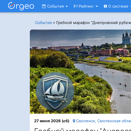
События
Рейтинг
О системе
События
»
Гребной марафон "Днепровский рубеж
27 июня 2026 (сб)
Смоленск, Смоленская обла