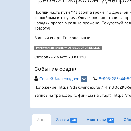
Гребной марафон "Днепров
Пройди часть пути "Из варяг в греки" по древней
спокойным и тягучим. Ощути веяние старины, пр
нападки врагов в разные времена. Почувствуй вел
красоту!
Водный спорт, Региональные
Регистрация закрыта 21.06.2026 23:55 МСК
Свободных мест: 73 из 120
Событие создал
Сергей Александров
8-908-285-44-5
Положение: https://disk.yandex.ru/i/-4_nUGqZK6X
Запись на трансфер (с финиша на старт): https:/
Инфо
Заявки
Участники
Об
46
47