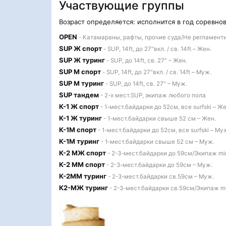
Участвующие группы
Возраст определяется: исполнится в год соревно
OPEN
- Катамараны, рафты, прочие суда/Не регламент
SUP Ж спорт
- SUP, 14ft, до 27"вкл. / св. 14ft – Жен.
SUP Ж туринг
- SUP, до 14ft, св. 27" – Жен.
SUP М спорт
- SUP, 14ft, до 27"вкл. / св. 14ft – Муж.
SUP М туринг
- SUP, до 14ft, св. 27" – Муж.
SUP тандем
- 2-х мест.SUP, экипаж любого пола
К-1 Ж спорт
- 1-мест.байдарки до 52см, все surfski – Же
К-1 Ж туринг
- 1-мест.байдарки свыше 52 см – Жен.
К-1М спорт
- 1-мест.байдарки до 52см, все surfski – Му
К-1М туринг
- 1-мест.байдарки свыше 52 см – Муж.
К-2 МЖ спорт
- 2-3-мест.байдарки до 59см/Экипаж mi
К-2 ММ спорт
- 2-3-мест.байдарки до 59см – Муж.
К-2ММ туринг
- 2-3-мест.байдарки св.59см – Муж.
К2-МЖ туринг
- 2-3-мест.байдарки св.59см/Экипаж m