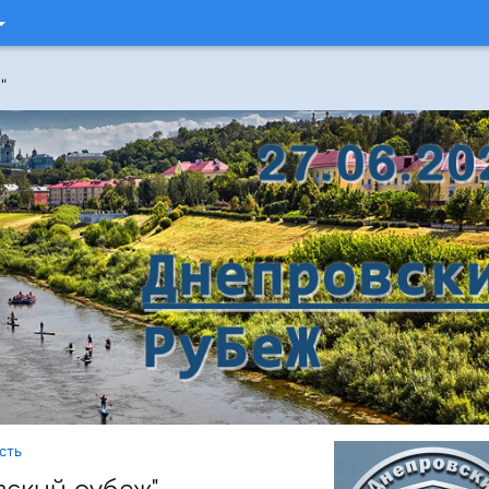
"
сть