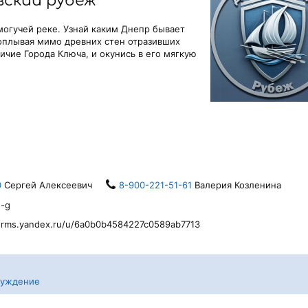
ский рубеж"
 могучей реке. Узнай каким Днепр бывает
оплывая мимо древних стен отразивших
ичие Города Ключа, и окунись в его мягкую
0
Сергей Алексеевич
8-900-221-51-61
Валерия Козленина
e-g
/forms.yandex.ru/u/6a0b0b4584227c0589ab7713
суждение