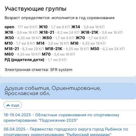
Участвующие группы
Возраст определяется: исполнится в год соревнования
open
Ж10
Ж14
- 1?7 км 9 КП
- 1,7 км 9 КП
- 3,6 км 16 КП
Ж16
Ж18-21
Ж18-21К
- 3,6 км 16 КП
- 6,2 км 24 КП
- 3,6 км 16 КП
Ж50
Ж60
Ж70
- 4,55 км 19 КП
- 1,7 км 9 КП
- 1,7 км 9 КП
М10
М14
М16
- 1,7 км 9 КП
- 3,6 км 16 КП
- 4,55 км 19 КП
М18-21
М18-21К
М50
- 8,3 км 29 КП
- 4,55 км 19 КП
- 6,2 км 24 КП
М60
М70
- 4,55 км 19 КП
- 3,6 км 16 КП
РД (родители,дети)
- 1,7 км 9 КП
Электронная отметка: SFR system
Другие события, Ориентирование,
Ярославская обл.
еще
18-19.04.2025 - Областные соревнования по спортивному
ориентированию "Подснежник-2025"
06.04.2025 - Первенство городского округа город Рыбинск по
спортивному ориентированию "Рыбинский меридиан"