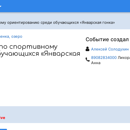
ому ориентированию среди обучающихся «Январская гонка»
енка, озеро
Событие создал
по спортивному
Алексей Солодухин
учающихся «Январская
89082834000
Лихор
Анна
ive