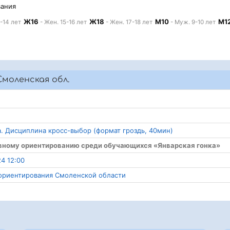
вания
Ж16
Ж18
М10
М1
-14 лет
- Жен. 15-16 лет
- Жен. 17-18 лет
- Муж. 9-10 лет
моленская обл.
а. Дисциплина кросс-выбор (формат гроздь, 40мин)
ивному ориентированию среди обучающихся «Январская гонка»
4 12:00
о ориентирования Смоленской области