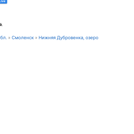
Live
й
.
бл.
»
Смоленск
»
Нижняя Дубровенка, озеро