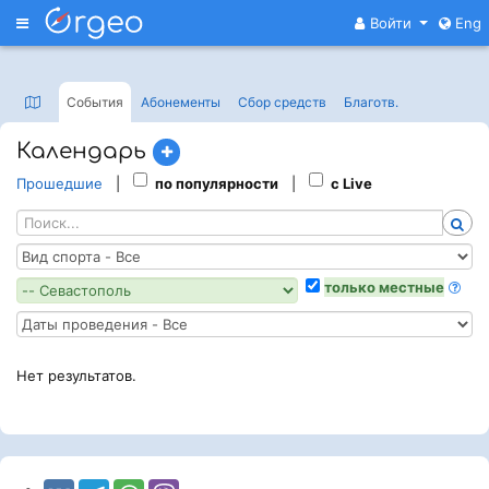
Меню
Войти
Eng
События
Абонементы
Сбор средств
Благотв
.
Календарь
Прошедшие
|
по популярности
|
с Live
только местные
Нет результатов.