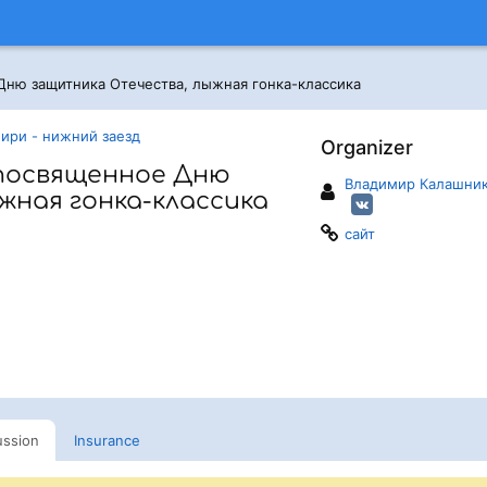
Дню защитника Отечества, лыжная гонка-классика
ри - нижний заезд
Organizer
 посвященное Дню
Владимир Калашни
ная гонка-классика
сайт
ussion
Insurance