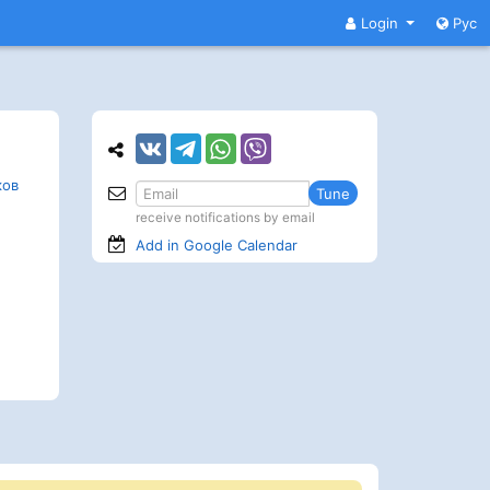
Login
Рус
ков
Tune
receive notifications by email
Add in Google
Calendar