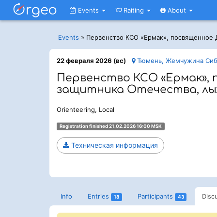
Events
Raiting
About
Events
»
Первенство КСО «Ермак», посвященное 
22 февраля 2026 (вс)
Тюмень, Жемчужина Сиби
Первенство КСО «Ермак»,
защитника Отечества, лыж
Orienteering, Local
Registration finished 21.02.2026 16:00 MSK
Техническая информация
Info
Entries
Participants
Disc
18
43