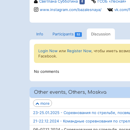
Светлана Субботина
ГСОБ «Лесная»
www.instagram.com/bazalesnaya/
vk.com/f
Info
Participants
Discussion
52
Login Now
или
Register Now
, чтобы иметь возм
Facebook.
No comments
Other events, Others, Moskva
more
23-25.01.2025 - Соревнования по стрельбе, посвя
21-22.12.2024 - Командные соревнования по стре
06-07.12.2024 - Соревнования по стрельбе, по