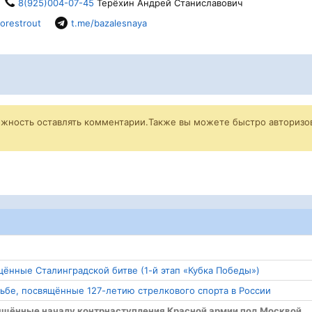
8(925)004-07-45
Терёхин Андрей Станиславович
orestrout
t.me/bazalesnaya
ожность оставлять комментарии.Также вы можете быстро авторизов
щённые Сталинградской битве (1-й этап «Кубка Победы»)
льбе, посвящённые 127-летию стрелкового спорта в России
свящённые началу контрнаступления Красной армии под Москвой