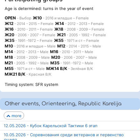
Age is determined: turns in the year of event
OPEN
Ж10
- Выбор
- 2016 и младше – Female
Ж12
Ж14
- 2014 - 2015 – Female
- 2012 - 2013 – Female
Ж16
Ж18
- 2010 - 2011 – Female
- 2008 - 2009 – Female
Ж20
Ж21
- 2006 - 2007 – Female
- 2005 - 1992 – Female
Ж35
Ж55
- 1991 -1972 – Female
- 1971 и ст – Female
М10
М12
- 2016 и младше – Male
- 2014 - 2015 – Male
М14
М16
- 2012 - 2013 – Male
- 2010 - 2011 – Male
М18
М20
- 2008 - 2009 – Male
- 2006 - 2007 – Male
М21
М35
- 2005 - 1992 – Male
- 1991 -1972 – Male
М55
МЖ14 В/К
- 1971 и ст – Male
- Зелёная В/К
МЖ21 В/К
- Красная В/К
Timing system: SFR system
Other events, Orienteering, Republic Karelija
more
12.05.2026 - Кубок Карельской Тактики 6 этап
10.05.2026 - Соревнования среди ветеранов и первенство