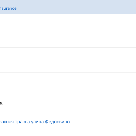
Insurance
а.
ыжная трасса улица Федосьино