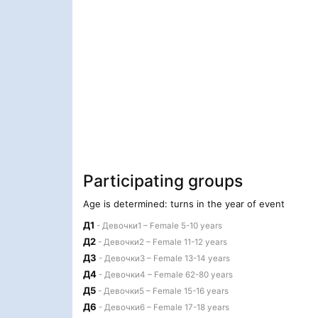
Participating groups
Age is determined: turns in the year of event
Д1
- Девочки1 – Female 5-10 years
Д2
- Девочки2 – Female 11-12 years
Д3
- Девочки3 – Female 13-14 years
Д4
- Девочки4 – Female 62-80 years
Д5
- Девочки5 – Female 15-16 years
Д6
- Девочки6 – Female 17-18 years