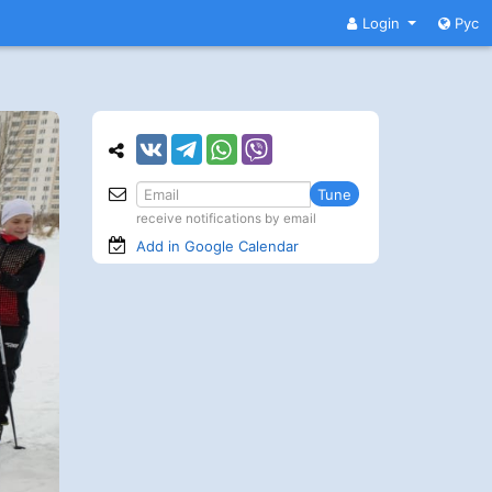
Login
Рус
Tune
receive notifications by email
Add in Google
Calendar