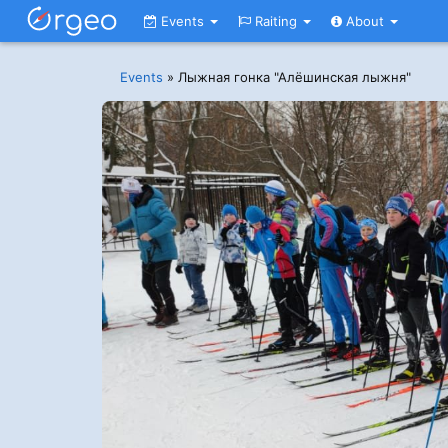
Events
Raiting
About
Events
»
Лыжная гонка "Алёшинская лыжня"