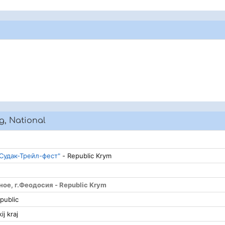
g, National
Судак-Трейл-фест"
- Republic Krym
ое, г.Феодосия - Republic Krym
public
ij kraj