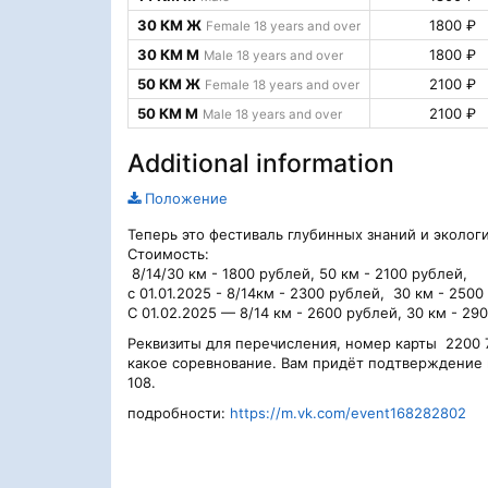
30 КМ Ж
1800 ₽
Female 18 years and over
30 КМ М
1800 ₽
Male 18 years and over
50 КМ Ж
2100 ₽
Female 18 years and over
50 КМ М
2100 ₽
Male 18 years and over
Additional information
Положение
Теперь это фестиваль глубинных знаний и эколог
Стоимость:
8/14/30 км - 1800 рублей, 50 км - 2100 рублей,
с 01.01.2025 - 8/14км - 2300 рублей, 30 км - 250
С 01.02.2025 — 8/14 км - 2600 рублей, 30 км - 29
Реквизиты для перечисления, номер карты 2200 70
какое соревнование. Вам придёт подтверждение 
108.
подробности:
https://m.vk.com/event168282802