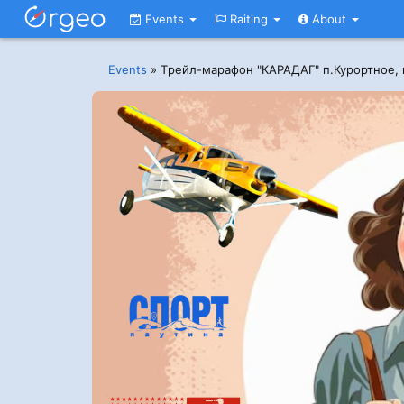
Events
Raiting
About
Events
»
Tрейл-марафон "КАРАДАГ" п.Курортное, 