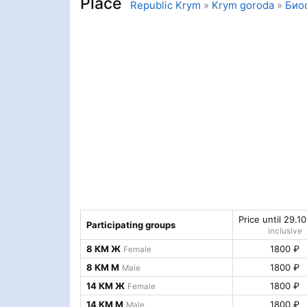
Place
Republic Krym
»
Krym goroda
»
Био
Price until 29.1
Participating groups
inclusive
8 КМ Ж
1800 ₽
Female
8 КМ М
1800 ₽
Male
14 КМ Ж
1800 ₽
Female
14 КМ М
1800 ₽
Male