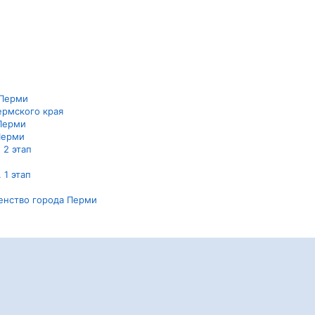
 Перми
ермского края
 Перми
 Перми
 2 этап
 1 этап
венство города Перми