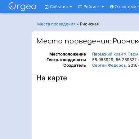
События
Рейтинг
О системе
Места проведения
»
Рионская
Место проведения: Рионск
Местоположение
Пермский край
»
Перм
Геогр. координаты
58.058929, 56.259827
в
Создатель
Сергей Федоров
, 2016
На карте