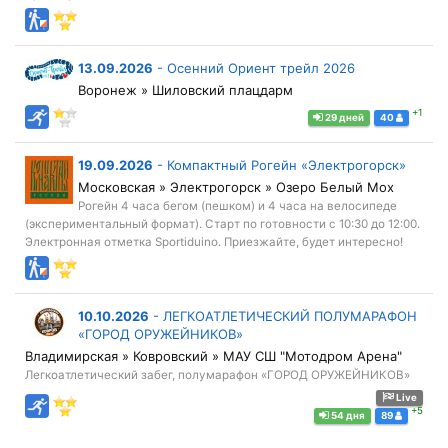
13.09.2026
-
Осенний Ориент трейл 2026
Воронеж » Шиловский плацдарм
+1
29 дней
40
19.09.2026
-
Компактный Рогейн «Электрогорск»
Московская » Электрогорск » Озеро Белый Мох
Рогейн 4 часа бегом (пешком) и 4 часа на велосипеде
(экспериментальный формат). Старт по готовности с 10:30 до 12:00.
Электронная отметка Sportiduino. Приезжайте, будет интересно!
10.10.2026
-
ЛЕГКОАТЛЕТИЧЕСКИЙ ПОЛУМАРАФОН
«ГОРОД ОРУЖЕЙНИКОВ»
Владимирская » Ковровский » МАУ СШ "Мотодром Арена"
Легкоатлетический забег, полумарафон «ГОРОД ОРУЖЕЙНИКОВ»
Live
+5
54 дня
89