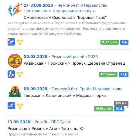
27-31.08.2026
-
Чемпионат и Первенство
Центрального федерального округа
Смоленская » Смоленск » "Боровая Парк"
Участвуй в Чемпионате и Первенстве Центрального федерального
округа по спортивному ориентированию. Фестивале спортивного
ориентирования 28-30 августа 2026 года
17 дней
5
30.08.2026
-
Рязанский рогейн 2026
Рязанская » Пронский » Пронск. Деревня Студенец
18 дней
21
06.09.2026
-
Тверской бег. Трейл Медовая горка
Тверская » Калининский » Медовая горка
Live
+1
28 дней
62
13.09.2026
-
Рогейн "ПРОГулка"
Рязанская » Рязань » Агро-Пустынь. Юг
Предварительно 8ч бег / вело 5-6 часов