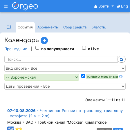
Меню
Войти
Eng
События
Абонементы
Сбор средств
Благотв
.
Календарь
Прошедшие
|
по популярности
|
с Live
только местные
Элементы 1—11 из 11.
07-10.08.2026
-
Чемпионат России по триатлону; триатлону
- эстафете (2 м + 2 ж)
Москва » ЗАО » Гребной канал "Москва" Крылатское