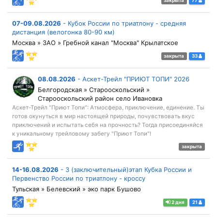
закрыта
77
07-09.08.2026
-
Кубок России по триатлону - средняя
дистанция (велогонка 80-90 км)
Москва » ЗАО » Гребной канал "Москва" Крылатское
закрыта
33
08.08.2026
-
Аскет-Трейл "ПРИЮТ ТОПИ" 2026
Белгородская » Старооскольский »
Старооскольский район село Ивановка
Аскет-Трейл "Приют Топи": Атмосфера, приключение, единение. Ты
готов окунуться в мир настоящей природы, почувствовать вкус
приключений и испытать себя на прочность? Тогда присоединяйся
к уникальному трейловому забегу "Приют Топи"!
закрыта
14-16.08.2026
-
3 (заключительный)этап Кубка России и
Первенство России по триатлону - кроссу
Тульская » Белевский » эко парк Бушово
2 дня
21