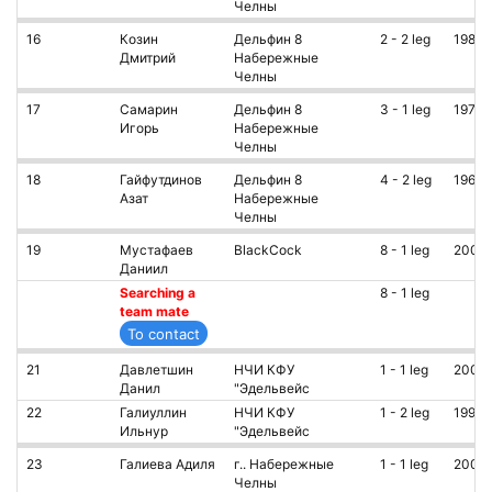
Челны
16
Козин
Дельфин 8
2 - 2 leg
1988
Дмитрий
Набережные
Челны
17
Самарин
Дельфин 8
3 - 1 leg
1977
Игорь
Набережные
Челны
18
Гайфутдинов
Дельфин 8
4 - 2 leg
1967
Азат
Набережные
Челны
19
Мустафаев
BlackCock
8 - 1 leg
2006
Даниил
Searching a
8 - 1 leg
team mate
21
Давлетшин
НЧИ КФУ
1 - 1 leg
2005
Данил
"Эдельвейс
22
Галиуллин
НЧИ КФУ
1 - 2 leg
1990
Ильнур
"Эдельвейс
23
Галиева Адиля
г.. Набережные
1 - 1 leg
2009
Челны