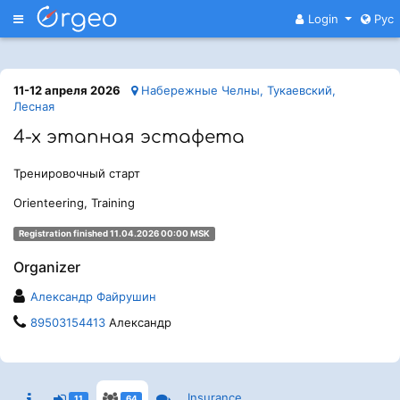
Меню
Login
Рус
11-12 апреля 2026
Набережные Челны, Тукаевский,
Лесная
4-х этапная эстафета
Тренировочный старт
Orienteering, Training
Registration finished 11.04.2026 00:00 MSK
Organizer
Александр Файрушин
89503154413
Александр
Insurance
11
64