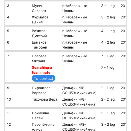
3
Мусин
г,Набережные
3 - 1 leg
2013
Салават
Челны
4
Хурматов
г,Набережные
3 - 2 leg
2013
Данил
Челны
5
Вахитов
г,Набережные
4 - 1 leg
2011
Дмитрий
Челны
6
Ермаков
г,Набережные
4 - 2 leg
2012
Тимофей
Челны
7
Полозов
г,Набережные
7 - 1 leg
2013
Михаил
Челны
Searching a
7 - 1 leg
team mate
9
Нифонтова
Дельфин №8-
2 - 1 leg
2011
Варвара
СОШ53(Михейкина)
10
Тихонова Вера
Дельфин №8-
2 - 2 leg
2012
СОШ53(Михейкина)
11
Ломакина
Дельфин №8-
3 - 1 leg
2010
Нелли
СОШ53(Михейкина)
12
Перепёлкина
Дельфин №8-
3 - 2 leg
2010
Алиса
СОШ53(Михейкина)