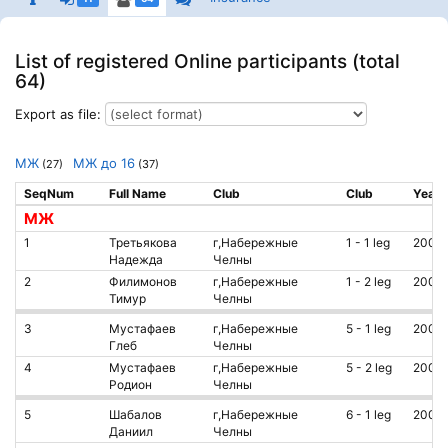
List of registered Online participants (total
64)
Export as file:
МЖ
МЖ до 16
(27)
(37)
SeqNum
Full Name
Club
Club
Year
МЖ
1
Третьякова
г,Набережные
1 - 1 leg
2007
Надежда
Челны
2
Филимонов
г,Набережные
1 - 2 leg
2007
Тимур
Челны
3
Мустафаев
г,Набережные
5 - 1 leg
2009
Глеб
Челны
4
Мустафаев
г,Набережные
5 - 2 leg
2009
Родион
Челны
5
Шабалов
г,Набережные
6 - 1 leg
2000
Даниил
Челны