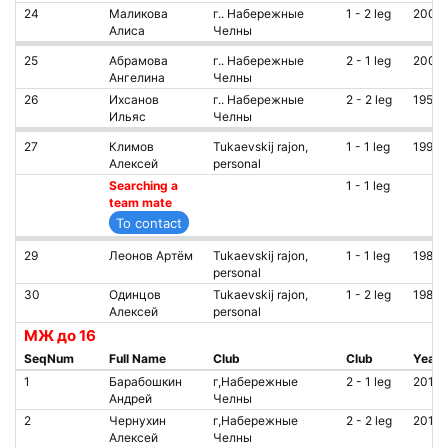
24
Маликова
г.. Набережные
1 - 2 leg
2009
Алиса
Челны
25
Абрамова
г.. Набережные
2 - 1 leg
2007
Ангелина
Челны
26
Ихсанов
г.. Набережные
2 - 2 leg
1959
Ильяс
Челны
27
Климов
Tukaevskij rajon,
1 - 1 leg
1999
Алексей
personal
Searching a
1 - 1 leg
team mate
29
Леонов Артём
Tukaevskij rajon,
1 - 1 leg
1985
personal
30
Одинцов
Tukaevskij rajon,
1 - 2 leg
1987
Алексей
personal
МЖ до 16
SeqNum
Full Name
Club
Club
Year
1
Барабошкин
г,Набережные
2 - 1 leg
2012
Андрей
Челны
2
Чернухин
г,Набережные
2 - 2 leg
2012
Алексей
Челны