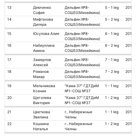
13
Демченко
Дельфин №8-
5 - 1 leg
2010
София
СОШ53(Михейкина)
14
Мифтахова
Дельфин №8-
5 - 2 leg
2010
Диляра
СОШ53(Михейкина)
15
Юсупова Алия
Дельфин №8-
6 - 1 leg
2010
СОШ53(Михейкина)
16
Набиуллина
Дельфин №8-
6 - 2 leg
2010
Амина
СОШ53(Михейкина)
17
Замерлов
Дельфин №8-
7 - 1 leg
2011
Алексей
СОШ53(Михейкина)
18
Романов
Дельфин №8-
7 - 2 leg
2012
Макар
СОШ53(Михейкина)
19
Мельникова
"Кама 37" ГДТДиМ
1 - 1 leg
2010
Ксения
№1-СОШ №37
20
Щеголева
"Кама 37" ГДТДиМ
1 - 2 leg
2010
Виктория
№1-СОШ №37
21
Цветкова
г.. Набережные
1 - 1 leg
2010
Эвелина
Челны
22
Кошкина
г.. Набережные
1 - 2 leg
2011
Наталья
Челны