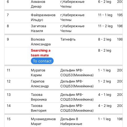
6
Ахманов
г,Набережные
6 - 2 leg
2007
Динар
Челны
7
Файзрахманов
г,Набережные
11 - 1 leg
1953
Ильдус
Челны
8
Загитова
г,Набережные
11 - 2 leg
1965
Назиля
Челны
9
Волкова
Татнефть
8 - 2 leg
1993
Александра
Searching a
8 - 2 leg
team mate
11
Муратов
Дельфин №8-
1 - 1 leg
2007
Карим
СОШ53(Михейкина)
12
Гарипов
Дельфин №8-
1 - 2 leg
2009
Александр
СОШ53(Михейкина)
13
Тазова
Дельфин №8-
4 - 1 leg
2007
Вероника
СОШ53(Михейкина)
14
Тазова
Дельфин №8-
4 - 2 leg
2005
Виктория
СОШ53(Михейкина)
15
Мухамедзянов
Дельфин 8
1 - 1 leg
1965
Марат
Набережные