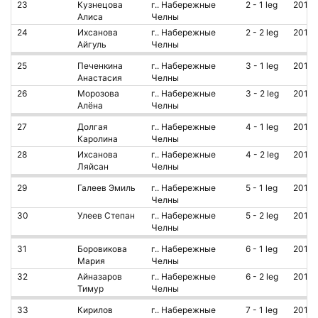
23
Кузнецова
г.. Набережные
2 - 1 leg
2011
Алиса
Челны
24
Ихсанова
г.. Набережные
2 - 2 leg
2011
Айгуль
Челны
25
Печенкина
г.. Набережные
3 - 1 leg
2013
Анастасия
Челны
26
Морозова
г.. Набережные
3 - 2 leg
2012
Алёна
Челны
27
Долгая
г.. Набережные
4 - 1 leg
2012
Каролина
Челны
28
Ихсанова
г.. Набережные
4 - 2 leg
2012
Ляйсан
Челны
29
Галеев Эмиль
г.. Набережные
5 - 1 leg
2013
Челны
30
Улеев Степан
г.. Набережные
5 - 2 leg
2012
Челны
31
Боровикова
г.. Набережные
6 - 1 leg
2013
Мария
Челны
32
Айназаров
г.. Набережные
6 - 2 leg
2013
Тимур
Челны
33
Кирилов
г.. Набережные
7 - 1 leg
2012