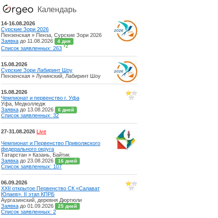
Календарь
14-16.08.2026
Сурские Зори 2026
Пензенская » Пенза, Сурские Зори 2026
Заявка
до 11.08.2026
4 дня
+2
Список заявленных: 263
15.08.2026
Сурские Зори Лабиринт Шоу
Пензенская » Лунинский, Лабиринт Шоу
15.08.2026
Чемпионат и первенство г. Уфа
Уфа, Медколледж
Заявка
до 13.08.2026
6 дней
Список заявленных: 32
27-31.08.2026
Live
Чемпионат и Первенство Приволжского
федерального округа
Татарстан » Казань, Байтик
Заявка
до 23.08.2026
16 дней
Список заявленных: 107
06.09.2026
XXII открытое Первенство СК «Салават
Юлаев». II этап КПРБ
Аургазинский, деревня Дюртюли
Заявка
до 01.09.2026
25 дней
Список заявленных: 2