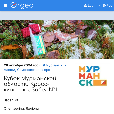
Меню
Login
Рус
26 октября 2024 (сб)
Мурманск, У
Алеши, Семеновское озеро
Кубок Мурманской
области Кросс-
классика. Забег №1
Забег №1
Orienteering, Regional