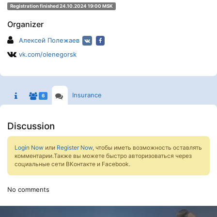
Registration finished 24.10.2024 19:00 MSK
Organizer
Алексей Полежаев
vk.com/olenegorsk
Insurance
6
Discussion
Login Now
или
Register Now
, чтобы иметь возможность оставлять
комментарии.Также вы можете быстро авторизоваться через
социальные сети ВКонтакте и Facebook.
No comments