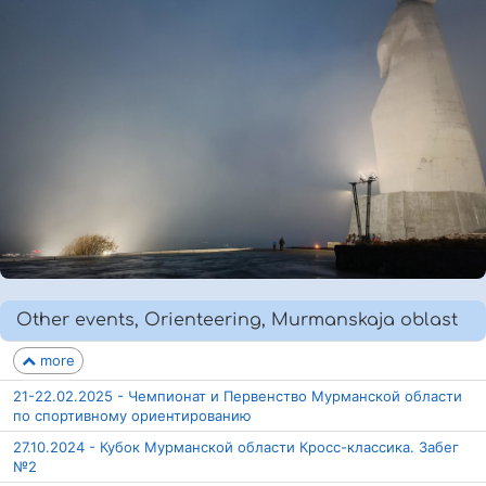
Other events, Orienteering, Murmanskaja oblast
more
21-22.02.2025 - Чемпионат и Первенство Мурманской области
по спортивному ориентированию
27.10.2024 - Кубок Мурманской области Кросс-классика. Забег
№2