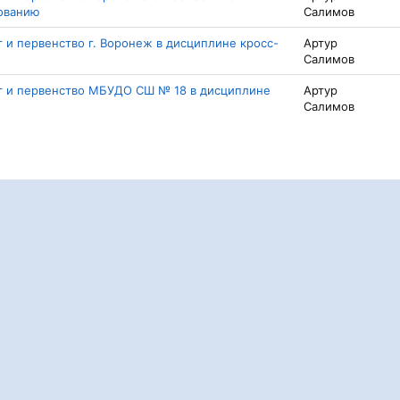
ованию
Салимов
т и первенство г. Воронеж в дисциплине кросс-
Артур
Салимов
ат и первенство МБУДО СШ № 18 в дисциплине
Артур
Салимов