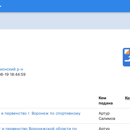
монский р-н
08-19 18:44:59
Кем
Ко
подана
т и первенство г. Воронеж по спортивному
Артур
Салимов
т и первенство Воронежской области по
Артур