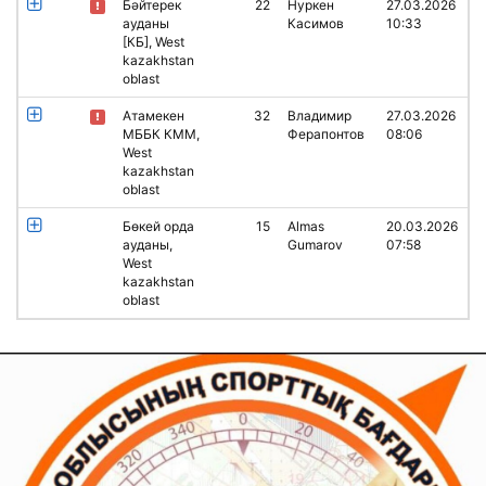
Бәйтерек
22
Нуркен
27.03.2026
ауданы
Касимов
10:33
[КБ], West
kazakhstan
oblast
Атамекен
32
Владимир
27.03.2026
МББК КММ,
Ферапонтов
08:06
West
kazakhstan
oblast
Бөкей орда
15
Almas
20.03.2026
ауданы,
Gumarov
07:58
West
kazakhstan
oblast