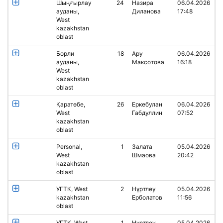
Шыңғырлау
24
Назира
06.04.2026
ауданы,
Диланова
17:48
West
kazakhstan
oblast
Борли
18
Ару
06.04.2026
ауданы,
Максотова
16:18
West
kazakhstan
oblast
Қаратөбе,
26
Еркебулан
06.04.2026
West
Габдуллин
07:52
kazakhstan
oblast
Personal,
1
Залата
05.04.2026
West
Шмаова
20:42
kazakhstan
oblast
УГТК, West
2
Нұртлеу
05.04.2026
kazakhstan
Ерболатов
11:56
oblast
УГТК, West
1
Нұртлеу
05.04.2026