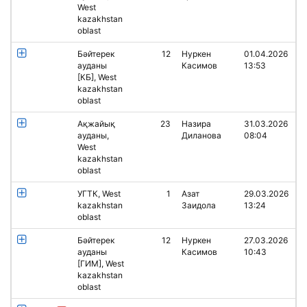
West
kazakhstan
oblast
Бәйтерек
12
Нуркен
01.04.2026
ауданы
Касимов
13:53
[КБ], West
kazakhstan
oblast
Ақжайық
23
Назира
31.03.2026
ауданы,
Диланова
08:04
West
kazakhstan
oblast
УГТК, West
1
Азат
29.03.2026
kazakhstan
Заидола
13:24
oblast
Бәйтерек
12
Нуркен
27.03.2026
ауданы
Касимов
10:43
[ГИМ], West
kazakhstan
oblast