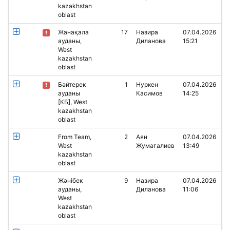
kazakhstan
oblast
Жанақала
17
Назира
07.04.2026
ауданы,
Диланова
15:21
West
kazakhstan
oblast
Бәйтерек
1
Нуркен
07.04.2026
ауданы
Касимов
14:25
[КБ], West
kazakhstan
oblast
From Team,
2
Аян
07.04.2026
West
Жумагалиев
13:49
kazakhstan
oblast
Жәнібек
9
Назира
07.04.2026
ауданы,
Диланова
11:06
West
kazakhstan
oblast