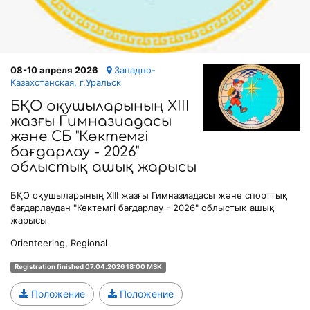
08-10 апреля 2026
Западно-
Казахстанская, г.Уральск
БҚО оқушыларының XIII
жазғы Гимназиадасы
және СБ "Көктемгі
бағдарлау - 2026"
облыстық ашық жарысы
БҚО оқушыларының XIII жазғы Гимназиадасы және спорттық
бағдарлаудан "Көктемгі бағдарлау - 2026" облыстық ашық
жарысы
Orienteering, Regional
Registration finished 07.04.2026 18:00 MSK
Положение
Положение