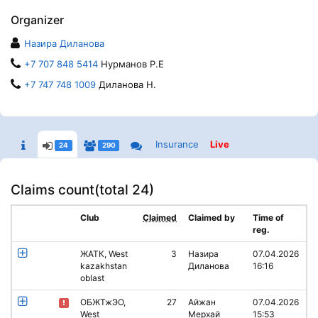
Organizer
Назира Диланова
+7 707 848 5414
Нурманов Р.Е
+7 747 748 1009
Диланова Н.
Insurance
Live
24
290
Claims count(
total 24
)
Club
Claimed
Claimed by
Time of
reg.
ЖАТК, West
3
Назира
07.04.2026
kazakhstan
Диланова
16:16
oblast
ОБЖТжЭО,
27
Айжан
07.04.2026
West
Мерхай
15:53