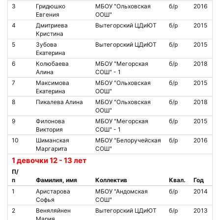
3
Гридюшко
МБОУ "Ольховская
б/р
2016
Евгения
ООШ"
4
Дмитриева
Вытегорский ЦДиЮТ
б/р
2015
Кристина
5
Зубова
Вытегорский ЦДиЮТ
б/р
2015
Екатерина
6
Колюбаева
МБОУ "Мегорская
б/р
2018
Алина
СОШ" - 1
7
Максимова
МБОУ "Ольховская
б/р
2015
Екатерина
ООШ"
8
Пикалева Алина
МБОУ "Ольховская
б/р
2018
ООШ"
9
Филонова
МБОУ "Мегорская
б/р
2015
Виктория
СОШ" - 1
10
Шиманская
МБОУ "Белоручейская
б/р
2016
Маргарита
СОШ"
1 девочки 12 - 13 лет
П/
п
Фамилия, имя
Коллектив
Квал.
Год
1
Аристарова
МБОУ "Андомская
б/р
2014
Софья
СОШ"
2
Веняляйнен
Вытегорский ЦДиЮТ
б/р
2013
Мария