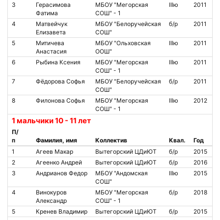
3
Герасимова
МБОУ "Мегорская
IIIю
2011
Фатима
СОШ" - 1
4
Матвейчук
МБОУ "Белоручейская
б/р
2011
Елизавета
СОШ"
5
Митичева
МБОУ "Ольховская
IIIю
2011
Анастасия
ООШ"
6
Рыбина Ксения
МБОУ "Мегорская
IIIю
2011
СОШ" - 1
7
Фёдорова Софья
МБОУ "Белоручейская
б/р
2011
СОШ"
8
Филонова Софья
МБОУ "Мегорская
IIIю
2012
СОШ" - 1
1 мальчики 10 - 11 лет
П/
п
Фамилия, имя
Коллектив
Квал.
Год
1
Агеев Макар
Вытегорский ЦДиЮТ
б/р
2015
2
Агеенко Андрей
Вытегорский ЦДиЮТ
б/р
2016
3
Андрианов Федор
МБОУ "Андомская
IIIю
2015
СОШ"
4
Винокуров
МБОУ "Мегорская
б/р
2018
Александр
СОШ" - 1
5
Кренев Владимир
Вытегорский ЦДиЮТ
б/р
2015