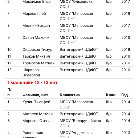
6
Максимов Егор
МБОУ "Ольховская
б/р
2017
ООШ"
7
Марков Глеб
МБОУ "Мегорская
б/р
2016
СОШ" - 1
8
Мелник Богдан
МБОУ "Мегорская
б/р
2017
СОШ" - 1
9
Савин Максим
МБОУ "Мегорская
б/р
2018
СОШ" - 1
10
Сидорков Тимур
Вытегорский ЦДиЮТ
б/р
2016
11
Тарков Михаил
Вытегорский ЦДиЮТ
б/р
2016
12
Тормозов Матвей
Вытегорский ЦДиЮТ
б/р
2016
13
Шарапов
Вытегорский ЦДиЮТ
б/р
2016
Всеволод
1 мальчики 12 - 13 лет
П/
п
Фамилия, имя
Коллектив
Квал.
Год
1
Кузин Тимофей
МБОУ "Мегорская
IIIю
2014
СОШ" - 1
2
Матвеев Матвей
Вытегорский ЦДиЮТ
б/р
2014
3
Морозов Степан
МБОУ "Белоручейская
б/р
2014
СОШ"
4
Ращеперин
МБОУ "Андомская
IIIю
2013
Михаил
СОШ"