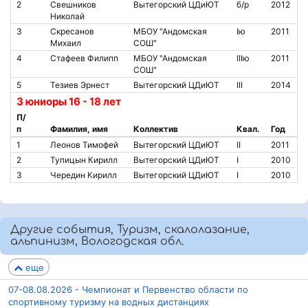
2
Свешников
Вытегорский ЦДиЮТ
б/р
2012
Николай
3
Скресанов
МБОУ "Андомская
Iю
2011
Михаил
СОШ"
4
Стафеев Филипп
МБОУ "Андомская
IIIю
2011
СОШ"
5
Тезиев Эрнест
Вытегорский ЦДиЮТ
III
2014
3 юниоры 16 - 18 лет
П/
п
Фамилия, имя
Коллектив
Квал.
Год
1
Леонов Тимофей
Вытегорский ЦДиЮТ
II
2011
2
Тупицын Кирилл
Вытегорский ЦДиЮТ
I
2010
3
Чередин Кирилл
Вытегорский ЦДиЮТ
I
2010
Другие события, Туризм, скалолазание,
альпинизм, Вологодская обл.
еще
07-08.08.2026 - Чемпионат и Первенство области по
спортивному туризму на водных дистанциях