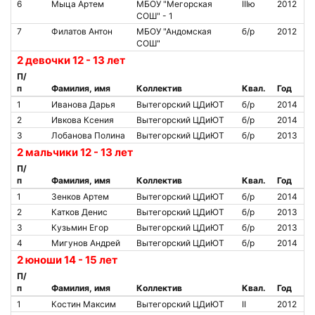
6
Мыца Артем
МБОУ "Мегорская
IIIю
2012
СОШ" - 1
7
Филатов Антон
МБОУ "Андомская
б/р
2012
СОШ"
2 девочки 12 - 13 лет
П/
п
Фамилия, имя
Коллектив
Квал.
Год
1
Иванова Дарья
Вытегорский ЦДиЮТ
б/р
2014
2
Ивкова Ксения
Вытегорский ЦДиЮТ
б/р
2014
3
Лобанова Полина
Вытегорский ЦДиЮТ
б/р
2013
2 мальчики 12 - 13 лет
П/
п
Фамилия, имя
Коллектив
Квал.
Год
1
Зенков Артем
Вытегорский ЦДиЮТ
б/р
2014
2
Катков Денис
Вытегорский ЦДиЮТ
б/р
2013
3
Кузьмин Егор
Вытегорский ЦДиЮТ
б/р
2013
4
Мигунов Андрей
Вытегорский ЦДиЮТ
б/р
2014
2 юноши 14 - 15 лет
П/
п
Фамилия, имя
Коллектив
Квал.
Год
1
Костин Максим
Вытегорский ЦДиЮТ
II
2012