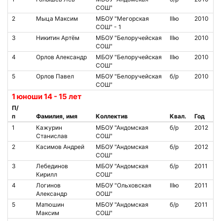
СОШ"
2
Мыца Максим
МБОУ "Мегорская
IIIю
2010
СОШ" - 1
3
Никитин Артём
МБОУ "Белоручейская
IIIю
2010
СОШ"
4
Орлов Александр
МБОУ "Белоручейская
IIIю
2010
СОШ"
5
Орлов Павел
МБОУ "Белоручейская
б/р
2010
СОШ"
1 юноши 14 - 15 лет
П/
п
Фамилия, имя
Коллектив
Квал.
Год
1
Кажурин
МБОУ "Андомская
б/р
2012
Станислав
СОШ"
2
Касимов Андрей
МБОУ "Андомская
б/р
2012
СОШ"
3
Лебединов
МБОУ "Андомская
б/р
2011
Кирилл
СОШ"
4
Логинов
МБОУ "Ольховская
IIIю
2011
Александр
ООШ"
5
Матюшин
МБОУ "Андомская
б/р
2011
Максим
СОШ"