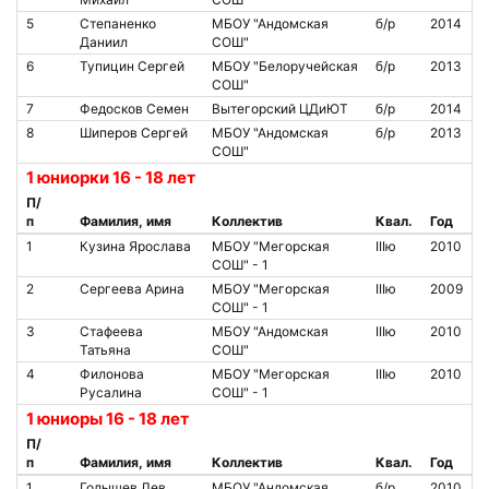
5
Степаненко
МБОУ "Андомская
б/р
2014
Даниил
СОШ"
6
Тупицин Сергей
МБОУ "Белоручейская
б/р
2013
СОШ"
7
Федосков Семен
Вытегорский ЦДиЮТ
б/р
2014
8
Шиперов Сергей
МБОУ "Андомская
б/р
2013
СОШ"
1 юниорки 16 - 18 лет
П/
п
Фамилия, имя
Коллектив
Квал.
Год
1
Кузина Ярослава
МБОУ "Мегорская
IIIю
2010
СОШ" - 1
2
Сергеева Арина
МБОУ "Мегорская
IIIю
2009
СОШ" - 1
3
Стафеева
МБОУ "Андомская
IIIю
2010
Татьяна
СОШ"
4
Филонова
МБОУ "Мегорская
IIIю
2010
Русалина
СОШ" - 1
1 юниоры 16 - 18 лет
П/
п
Фамилия, имя
Коллектив
Квал.
Год
1
Голышев Лев
МБОУ "Андомская
б/р
2010