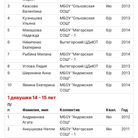
3
Квасова
МБОУ "Ольховская
IIIю
2013
Валентина
ООШ"
4
Кузнецова
МБОУ "Ольховская
б/р
2013
Ульяна
ООШ"
5
Макашова
МБОУ "Мегорская
б/р
2014
Надежда
СОШ" - 1
6
Никитенко
Вытегорский ЦДиЮТ
б/р
2014
Екатерина
7
Рыбина Милана
МБОУ "Мегорская
б/р
2014
СОШ" - 1
8
Углова Лидия
Вытегорский ЦДиЮТ
б/р
2013
9
Широнина Анна
МБОУ "Андомская
б/р
2013
СОШ"
10
Явкина Екатерина
МБОУ "Андомская
б/р
2014
СОШ"
1 девушки 14 - 15 лет
П/
п
Фамилия, имя
Коллектив
Квал.
Год
1
Андрианова
МБОУ "Андомская
IIIю
2012
Агата
СОШ"
2
Анкушкова Нелли
МБОУ "Мегорская
IIIю
2011
СОШ" - 1