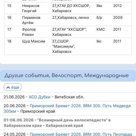
15
Некрасов
27_КГАУ ДО ХКСШОР,
IIIю
2012
Георгий
Хабаровск
16
Перминов
27_Хабаровск, лично
б/р
2009
Артëм
17
Фролов
27_КГАУ "ХКСШОР",
КМС
2011
Роман
Хабаровск
18
Щур Максим
27_СШОР
IIю
2011
"Максимум",
Хабаровск
Другие события, Велоспорт, Международные
еще
21.06.2026 -
ХСО Дубки
- Витебская обл.
20.06.2026 -
Приморский Бревет 2026. BRM 300. Путь Медведя
300км
- Приморский край
01-06.06.2026 - "Всемирный день велосипедиста" в
Хабаровском крае - Хабаровский край
24.05.2026 -
Приморский Бревет 2026. BRM 300. Путь Леопарда