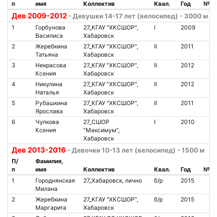
п
имя
Коллектив
Квал.
Год
№ ч
Дев 2009-2012
- Девушки 14-17 лет (велосипед) - 3000 м
1
Горбунова
27_КГАУ "ХКСШОР",
I
2009
Василиса
Хабаровск
2
Жеребкина
27_КГАУ "ХКСШОР",
II
2011
Татьяна
Хабаровск
3
Некрасова
27_КГАУ "ХКСШОР",
II
2012
Ксения
Хабаровск
4
Никулина
27_КГАУ "ХКСШОР",
II
2012
Наталья
Хабаровск
5
Рубашкина
27_КГАУ "ХКСШОР",
II
2011
Ярослава
Хабаровск
6
Чулкова
27_СШОР
I
2010
Ксения
"Максимум",
Хабаровск
Дев 2013-2016
- Девочки 10-13 лет (велосипед) - 1500 м
П/
Фамилия,
п
имя
Коллектив
Квал.
Год
№ ч
1
Городнянская
27_Хабаровск, лично
б/р
2015
Милана
2
Жеребкина
27_КГАУ "ХКСШОР",
б/р
2015
Маргарита
Хабаровск