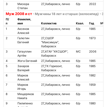
3
Мисюра
27_Хабаровск, лично
б/р
2022
Степан
Муж 2008 и ст
- Мужчины 18 лет и старше (велосипед) - 30
П/
Фамилия,
п
имя
Коллектив
Квал.
Год
№ ч
1
Аксенов
27_Хабаровск, лично
б/р
1985
Алексей
2
Галютин
27_СШОР
б/р
1973
Евгений
"Максимум",
Хабаровск
3
Гатауллин
27_КГАУ "ХКСШОР",
МС
2006
Артём
Хабаровск
4
Жога Евгений
27_Хабаровск, лично
б/р
1985
5
Захаров
27_ТК Горизонт,
б/р
1985
Валерий
Хабаровск
6
Марков
27_Хабаровск, лично
б/р
1982
Алексей
7
Марков
27_Хабаровск, лично
б/р
1959
Игорь
8
Мещеряков
27_Хабаровск, лично
б/р
1985
Никита
9
Пилипенко
27_Хабаровск, лично
б/р
1980