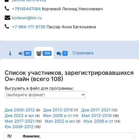
+79145447084
Корчевой Леонид Николаевич
korleoni@list.ru
+7-984-171-8736
Пассар Анна Евгеньевна
Страховка
93
108
1
Список участников, зарегистрировавшихся
Он-лайн (всего 108)
Выгрузить в файл для программы:
Дев 2009-2012
Дев 2013-2016
Дев 2017-2021
(6)
(7)
(12)
Дев 2022 и мл
Жен 2008 и ст
Мал 2013-2016
(4)
(11)
(18)
Мал 2017-2021
Мал 2022 и мл
Муж 2008 и ст
(15)
(3)
(14)
Юн 2009-2012
(18)
П/
Фамилия,