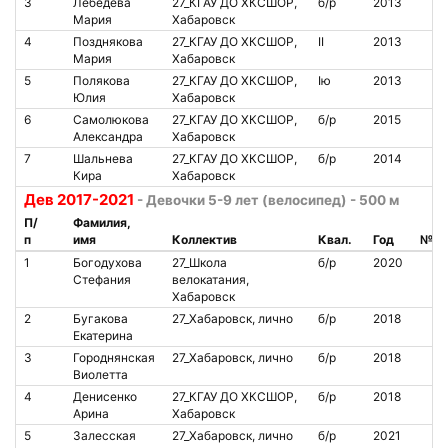
3
Лебедева
27_КГАУ ДО ХКСШОР,
б/р
2013
Мария
Хабаровск
4
Позднякова
27_КГАУ ДО ХКСШОР,
II
2013
Мария
Хабаровск
5
Полякова
27_КГАУ ДО ХКСШОР,
Iю
2013
Юлия
Хабаровск
6
Самолюкова
27_КГАУ ДО ХКСШОР,
б/р
2015
Александра
Хабаровск
7
Шальнева
27_КГАУ ДО ХКСШОР,
б/р
2014
Кира
Хабаровск
Дев 2017-2021
- Девочки 5-9 лет (велосипед) - 500 м
П/
Фамилия,
п
имя
Коллектив
Квал.
Год
№ ч
1
Богодухова
27_Школа
б/р
2020
Стефания
велокатания,
Хабаровск
2
Бугакова
27_Хабаровск, лично
б/р
2018
Екатерина
3
Городнянская
27_Хабаровск, лично
б/р
2018
Виолетта
4
Денисенко
27_КГАУ ДО ХКСШОР,
б/р
2018
Арина
Хабаровск
5
Залесская
27_Хабаровск, лично
б/р
2021