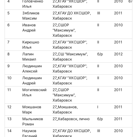
4
Головченко
27_КГАУ "ХКСШОР",
II
2010
6767
Илья
Хабаровск
5
Зябликов
27_КГАУ ДО ХКСШОР,
III
2011
Максим
Хабаровск
6
Иванов
27_СШОР
II
2010
Андрей
"Максимум",
Хабаровск
7
Кирюшко
27_КГАУ "ХКСШОР",
II
2011
Илья
Хабаровск
8
Лапин
27_СШ "Максимум",
б/р
2012
Михаил
Хабаровск
9
Людиншин
27_КГАУ "ХКСШОР",
II
2010
Алексей
Хабаровск
10
Людиншин
27_КГАУ "ХКСШОР",
II
2010
Андрей
Хабаровск
11
Могилевский
27_СШОР
II
2011
Илья
"Максимум",
Хабаровск
12
Мокшанов
27_Мокшанов,
I
2011
Марк
Хабаровск
13
Мыльников
27_Хабаровск, лично
б/р
2011
Роман
14
Наумов
27_КГАУ ДО ХКСШОР,
III
2010
Евгений
Хабаровск