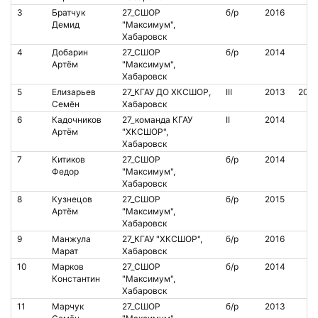
3
Братчук
27_СШОР
б/р
2016
Демид
"Максимум",
Хабаровск
4
Добарин
27_СШОР
б/р
2014
Артём
"Максимум",
Хабаровск
5
Елизарьев
27_КГАУ ДО ХКСШОР,
III
2013
208
Семён
Хабаровск
6
Кадочников
27_команда КГАУ
II
2014
Артём
"ХКСШОР",
Хабаровск
7
Китиков
27_СШОР
б/р
2014
Федор
"Максимум",
Хабаровск
8
Кузнецов
27_СШОР
б/р
2015
Артём
"Максимум",
Хабаровск
9
Манжула
27_КГАУ "ХКСШОР",
б/р
2016
Марат
Хабаровск
10
Марков
27_СШОР
б/р
2014
Константин
"Максимум",
Хабаровск
11
Марчук
27_СШОР
б/р
2013