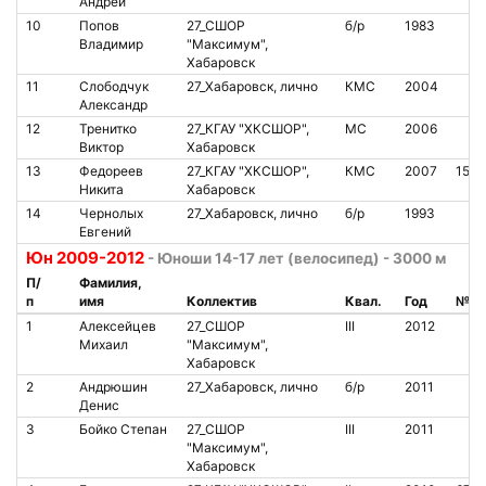
Андрей
10
Попов
27_СШОР
б/р
1983
Владимир
"Максимум",
Хабаровск
11
Слободчук
27_Хабаровск, лично
КМС
2004
Александр
12
Тренитко
27_КГАУ "ХКСШОР",
МС
2006
Виктор
Хабаровск
13
Федореев
27_КГАУ "ХКСШОР",
КМС
2007
1509
Никита
Хабаровск
14
Чернолых
27_Хабаровск, лично
б/р
1993
Евгений
Юн 2009-2012
- Юноши 14-17 лет (велосипед) - 3000 м
П/
Фамилия,
п
имя
Коллектив
Квал.
Год
№ ч
1
Алексейцев
27_СШОР
III
2012
Михаил
"Максимум",
Хабаровск
2
Андрюшин
27_Хабаровск, лично
б/р
2011
Денис
3
Бойко Степан
27_СШОР
III
2011
"Максимум",
Хабаровск