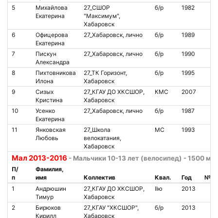
5
Михайлова
27_СШОР
б/р
1982
Екатерина
"Максимум",
Хабаровск
6
Офицерова
27_Хабаровск, лично
б/р
1989
Екатерина
7
Пискун
27_Хабаровск, лично
б/р
1990
Александра
8
Пихтовникова
27_ТК Горизонт,
б/р
1995
Илона
Хабаровск
9
Сизых
27_КГАУ ДО ХКСШОР,
КМС
2007
Кристина
Хабаровск
10
Усенко
27_Хабаровск, лично
б/р
1987
Екатерина
11
Янковская
27_Школа
МС
1993
Любовь
велокатания,
Хабаровск
Мал 2013-2016
- Мальчики 10-13 лет (велосипед) - 1500 м
П/
Фамилия,
п
имя
Коллектив
Квал.
Год
№ ч
1
Андрюшин
27_КГАУ ДО ХКСШОР,
IIю
2013
Тимур
Хабаровск
2
Бирюков
27_КГАУ "ХКСШОР",
б/р
2013
Кирилл
Хабаровск