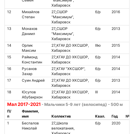
Семён
"Максимум",
Хабаровск
12
Михайлов
27_СШОР
б/р
2016
Степан
"Максимум",
Хабаровск
13
Монахов
27_СШОР
б/р
2013
Даниил
"Максимум",
Хабаровск
14
Орлик
27_КГАУ ДО ХКСШОР,
IIIю
2015
Максим
Хабаровск
15
Раймонд
27_КГАУ ДО ХКСШОР,
б/р
2014
Константин
Хабаровск
16
Русанов
27_КГАУ "ХКСШОР",
б/р
2014
Захар
Хабаровск
17
Суин Андрей
27_КГАУ ДО ХКСШОР,
б/р
2013
Хабаровск
18
Юсупов
27_КГАУ ДО ХКСШОР,
III
2014
Абубакрхон
Хабаровск
Мал 2017-2021
- Мальчики 5-9 лет (велосипед) - 500 м
П/
Фамилия,
п
имя
Коллектив
Квал.
Год
№ ч
1
Беспалов
27_Школа
б/р
2020
Николай
велокатания,
Хабаровск