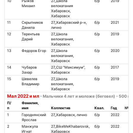
10
Рыжов
27_Школа
б/р
2019
Михаил
велокатания
Хабаровск,
Хабаровск
11
Скрыпников
27_Хабаровский р-н,
б/р
2021
Данила
лично
12
Терентьев
27_Школа
б/р
2019
Дарий
велокатания,
Хабаровск
13
Федоров Егор
27_Школа
б/р
2020
велокатания,
Хабаровск
14
Чубаров
27_СШ "Максимум",
б/р
2017
Захар
Хабаровск
15
Шевелев
27_Школа
б/р
2019
Владимир
велокатания,
Хабаровск
Мал 2022 и мл
- Мальчики 4 лет и моложе (беговел) - 500 м
П/
Фамилия,
п
имя
Коллектив
Квал.
Год
№ ч
1
Городнянский
27_Хабаровск, лично
б/р
2022
Ярослав
2
Манжула
27_BikeMeKhabarovsk,
б/р
2022
Игнат
Хабаровск