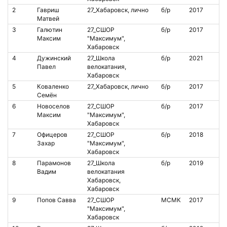
2
Гавриш
27_Хабаровск, лично
б/р
2017
Матвей
3
Галютин
27_СШОР
б/р
2017
Максим
"Максимум",
Хабаровск
4
Дужинский
27_Школа
б/р
2021
Павел
велокатания,
Хабаровск
5
Коваленко
27_Хабаровск, лично
б/р
2017
Семён
6
Новоселов
27_СШОР
б/р
2017
Максим
"Максимум",
Хабаровск
7
Офицеров
27_СШОР
б/р
2018
Захар
"Максимум",
Хабаровск
8
Парамонов
27_Школа
б/р
2019
Вадим
велокатания
Хабаровск,
Хабаровск
9
Попов Савва
27_СШОР
МСМК
2017
"Максимум",
Хабаровск