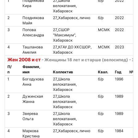
1
Позднякова
27_Школа
б/р
2022
Кира
велокатания,
Хабаровск
2
Позднякова
27_Хабаровск, лично
б/р
2022
Майя
3
Попова
27_СШОР
МСМК
2022
Александра
"Максимум",
Хабаровск
4
Ташланова
27_КГАУ ДО ХКСШОР,
МСМК
2023
Амелия
Хабаровск
Жен 2008 и ст
- Женщины 18 лет и старше (велосипед) - 30
П/
Фамилия,
п
имя
Коллектив
Квал.
Год
№ ч
1
Богодухова
27_Школа
б/р
1996
Анна
велокатания,
Хабаровск
2
Дужинская
27_Школа
б/р
1989
Жанна
велокатания,
Хабаровск
3
Зверева
27_Школа
б/р
1989
Ольга
велокатания,
Хабаровск
4
Маркова
27_Хабаровск, лично
б/р
1984
Кристина