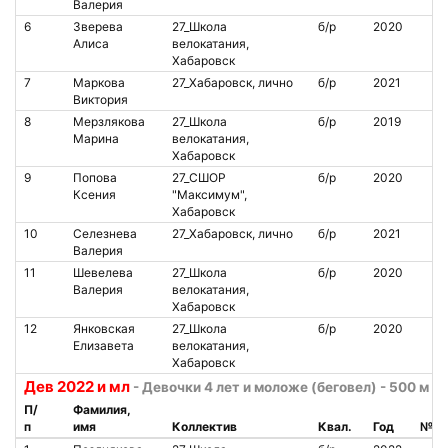
Валерия
6
Зверева
27_Школа
б/р
2020
Алиса
велокатания,
Хабаровск
7
Маркова
27_Хабаровск, лично
б/р
2021
Виктория
8
Мерзлякова
27_Школа
б/р
2019
Марина
велокатания,
Хабаровск
9
Попова
27_СШОР
б/р
2020
Ксения
"Максимум",
Хабаровск
10
Селезнева
27_Хабаровск, лично
б/р
2021
Валерия
11
Шевелева
27_Школа
б/р
2020
Валерия
велокатания,
Хабаровск
12
Янковская
27_Школа
б/р
2020
Елизавета
велокатания,
Хабаровск
Дев 2022 и мл
- Девочки 4 лет и моложе (беговел) - 500 м
П/
Фамилия,
п
имя
Коллектив
Квал.
Год
№ ч