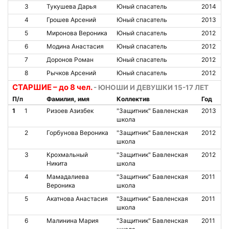
3
Тукушева Дарья
Юный спасатель
2014
4
Грошев Арсений
Юный спасатель
2013
5
Миронова Вероника
Юный спасатель
2012
6
Модина Анастасия
Юный спасатель
2012
7
Доронов Роман
Юный спасатель
2012
8
Рычков Арсений
Юный спасатель
2012
СТАРШИЕ – до 8 чел.
- ЮНОШИ И ДЕВУШКИ 15-17 ЛЕТ
П/п
Фамилия, имя
Коллектив
Год
1
1
Ризоев Азизбек
"Защитник" Бавленская
2013
школа
2
Горбунова Вероника
"Защитник" Бавленская
2012
школа
3
Крохмальный
"Защитник" Бавленская
2012
Никита
школа
4
Мамадалиева
"Защитник" Бавленская
2011
Вероника
школа
5
Акатнова Анастасия
"Защитник" Бавленская
2011
школа
6
Малинина Мария
"Защитник" Бавленская
2011