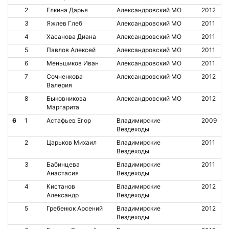
2
Елкина Дарья
Александровский МО
2012
3
Яжлев Глеб
Александровский МО
2011
4
Хасанова Диана
Александровский МО
2011
5
Павлов Алексей
Александровский МО
2011
6
Меньшиков Иван
Александровский МО
2011
7
Сочненкова
Александровский МО
2012
Валерия
8
Быковникова
Александровский МО
2012
Маргарита
6
1
Астафьев Егор
Владимирские
2009
Вездеходы
2
Царьков Михаил
Владимирские
2011
Вездеходы
3
Бабинцева
Владимирские
2011
Анастасия
Вездеходы
4
Кистанов
Владимирские
2012
Александр
Вездеходы
5
Гребенюк Арсений
Владимирские
2012
Вездеходы