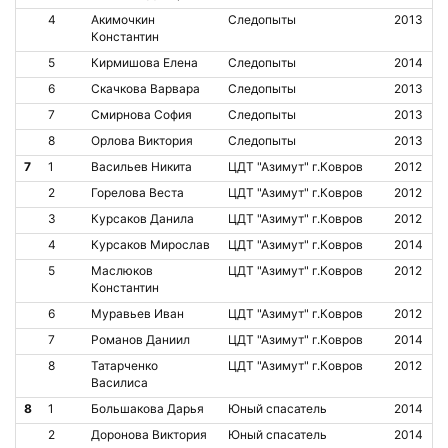
4
Акимочкин
Следопыты
2013
Константин
5
Кирмишова Елена
Следопыты
2014
6
Скачкова Варвара
Следопыты
2013
7
Смирнова София
Следопыты
2013
8
Орлова Виктория
Следопыты
2013
7
1
Васильев Никита
ЦДТ "Азимут" г.Ковров
2012
2
Горелова Веста
ЦДТ "Азимут" г.Ковров
2012
3
Курсаков Данила
ЦДТ "Азимут" г.Ковров
2012
4
Курсаков Мирослав
ЦДТ "Азимут" г.Ковров
2014
5
Маслюков
ЦДТ "Азимут" г.Ковров
2012
Константин
6
Муравьев Иван
ЦДТ "Азимут" г.Ковров
2012
7
Романов Даниил
ЦДТ "Азимут" г.Ковров
2014
8
Татарченко
ЦДТ "Азимут" г.Ковров
2012
Василиса
8
1
Большакова Дарья
Юный спасатель
2014
2
Доронова Виктория
Юный спасатель
2014