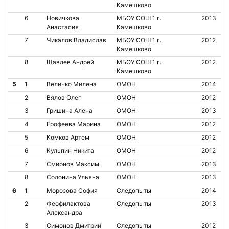
Камешково
6
Новичкова
МБОУ СОШ 1 г.
2013
Анастасия
Камешково
7
Чикалов Владислав
МБОУ СОШ 1 г.
2012
Камешково
8
Щавлев Андрей
МБОУ СОШ 1 г.
2012
Камешково
5
1
Величко Милена
ОМОН
2014
2
Вялов Олег
ОМОН
2012
3
Гришина Алена
ОМОН
2013
4
Ерофеева Марина
ОМОН
2012
5
Комков Артем
ОМОН
2012
6
Кульпин Никита
ОМОН
2012
7
Смирнов Максим
ОМОН
2013
8
Солонина Ульяна
ОМОН
2013
6
1
Морозова София
Следопыты
2014
2
Феофилактова
Следопыты
2013
Александра
3
Симонов Дмитрий
Следопыты
2012