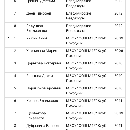
6
Гришин Дмитрий
Владимирские
2012
Вездеходы
7
Деев Тимофей
Владимирские
2012
Вездеходы
8
Заруцкая
Владимирские
2012
Владислава
Вездеходы
7
1
Рыбин Аким
МБОУ "СОШ №15" Клуб
2009
Походник
2
Харчилава Мария
МБОУ "СОШ №15" Клуб
2009
Походник
3
Царькова Екатерина
МБОУ "СОШ №15" Клуб
2010
Походник
4
Ранцева Дарья
МБОУ "СОШ №15" Клуб
2010
Походник
5
Парамонов Арсений
МБОУ "СОШ №15" Клуб
2010
Походник
6
Козлов Владислав
МБОУ "СОШ №15" Клуб
2011
Походник
7
Щербакова
МБОУ "СОШ №15" Клуб
2009
Елизавета
Походник
8
Дубровина Валерия
МБОУ "СОШ №15" Клуб
2011