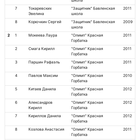
школа
7
Токаревских
"Защитник" Бавленская
2011
Эвелина
школа
8
Корючкин Сергей
"Защитник" Бавленская
2009
школа
2
1
Мокеева Лаура
"Олимп" Красная
2011
Горбатка
2
Смага Кирилл
"Олимп" Красная
2011
Горбатка
3
Паршин Рафаэль
"Олимп" Красная
2011
Горбатка
4
Павлов Максим
"Олимп" Красная
2010
Горбатка
5
Китаев Данила
"Олимп" Красная
2012
Горбатка
6
Александров
"Олимп" Красная
2012
Кирилл
Горбатка
7
Кириллов Данила
"Олимп" Красная
2012
Горбатка
8
Козлова Анастасия
"Олимп" Красная
2011
Горбатка