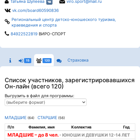
Татьяна Шулеева
viro.sport@mail.ru
vk.com/board60590836
Региональный центр детско-юношеского туризма,
краеведения и спорта
84922522819
ВИРО-СПОРТ
Страховка
15
120
Список участников, зарегистрировавшихся
Он-лайн (всего 120)
Выгрузить в файл для программы:
МЛАДШИЕ
СТАРШИЕ
(64)
(56)
П/п
Фамилия, имя
Коллектив
Год
МЛАДШИЕ – до 8 чел.
- ЮНОШИ И ДЕВУШКИ 12-14 ЛЕТ