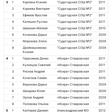
3
1
Карлина Ксения
"Судогодская СОШ №2"
2011
2
Корнева Виктория
"Судогодская СОШ №2"
2011
3
Ефимов Ярослав
"Судогодская СОШ №2"
2011
4
Каляшин Руслан
"Судогодская СОШ №2"
2011
5
Шевахин Матвей
"Судогодская СОШ №2"
2010
6
Кочинова Дарья
"Судогодская СОШ №2"
2009
7
Морозова Злата
"Судогодская СОШ №2"
2009
8
Двойнишникова
"Судогодская СОШ №2"
2009
Ксения
4
1
Герасимов Денис
«Искра» Ставровская
2011
2
Кузнецов Савелий
«Искра» Ставровская
2011
3
Рисков Андрей
«Искра» Ставровская
2011
4
Кочетков Семён
«Искра» Ставровская
2010
5
Воронова Дарья
«Искра» Ставровская
2009
6
Шандова Юлия
«Искра» Ставровская
2009
7
Орлов Андрей
«Искра» Ставровская
2009
8
Половова Ульяна
«Искра» Ставровская
2011
5
1
Каптерев Даниил
Александровский МО
2012