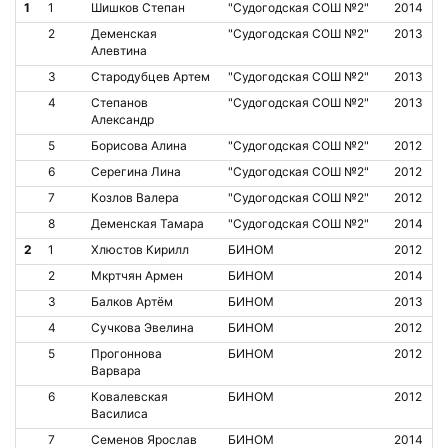
1
1
Шишков Степан
"Судогодская СОШ №2"
2014
2
Деменская
"Судогодская СОШ №2"
2013
Алевтина
3
Стародубцев Артем
"Судогодская СОШ №2"
2013
4
Степанов
"Судогодская СОШ №2"
2013
Александр
5
Борисова Алина
"Судогодская СОШ №2"
2012
6
Серегина Лина
"Судогодская СОШ №2"
2012
7
Козлов Валера
"Судогодская СОШ №2"
2012
8
Деменская Тамара
"Судогодская СОШ №2"
2014
2
1
Хлюстов Кирилл
БИНОМ
2012
2
Мкртчян Армен
БИНОМ
2014
3
Балков Артём
БИНОМ
2013
4
Сучкова Эвелина
БИНОМ
2012
5
Прогоннова
БИНОМ
2012
Варвара
6
Ковалевская
БИНОМ
2012
Василиса
7
Семенов Ярослав
БИНОМ
2014