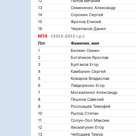
12
Попов Виталий
13
Семененко Александр
14
Сорокин Сергей
15
Фролов Елисей
16
Черепанов Данил
М14
- (2013-2012 г.р.)
П/п
Фамилия, имя
1
Белкин Семен
2
Богатиков Ярослав
3
Булгаков Егор
4
Камбалин Сергей
5
Комаров Владислав
6
Лавдоренко Егор
7
Москаленко Александр
8
Пешков Савелий
9
Рословцев Тимофей
10
Рылов Степан
11
Солун-Оол Максим
12
Хисматулин Егор
13
Чебодаев Тимур