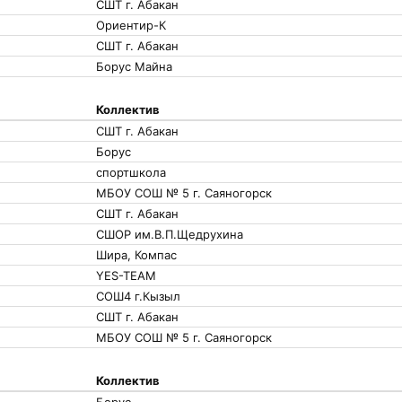
СШТ г. Абакан
Ориентир-К
СШТ г. Абакан
Борус Майна
Коллектив
СШТ г. Абакан
Борус
спортшкола
МБОУ СОШ № 5 г. Саяногорск
СШТ г. Абакан
СШОР им.В.П.Щедрухина
Шира, Компас
YES-TEAM
СОШ4 г.Кызыл
СШТ г. Абакан
МБОУ СОШ № 5 г. Саяногорск
Коллектив