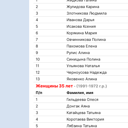
1
Жидкова Галина
2
Жулидова Карина
3
Злотникова Людмила
4
Иванова Дарья
5
Исакова Ксения
6
Корякина Мария
7
Овчинникова Полина
8
Пахомова Елена
9
Рулис Алина
10
Синицына Полина
11
Ульянова Наталья
12
Черноусова Надежда
13
Яковенко Алина
Женщины 35 лет
- (1991-1972 г.р.)
П/п
Фамилия, имя
1
Гильдеева Олеся
2
Донгак Аяна
3
Катайцева Татьяна
4
Коротаева Виктория
5
Лябзина Татьяна