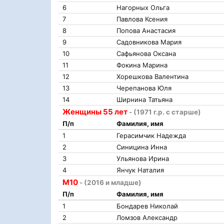
6
Нагорных Ольга
7
Павлова Ксения
8
Попова Анастасия
9
Садовникова Мария
10
Сафьянова Оксана
11
Фокина Марина
12
Хорешкова Валентина
13
Черепанова Юля
14
Ширнина Татьяна
Женщины 55 лет
- (1971 г.р. с старше)
П/п
Фамилия, имя
1
Герасимчик Надежда
2
Синицина Инна
3
Ульянова Ирина
4
Янчук Наталия
М10
- (2016 и младше)
П/п
Фамилия, имя
1
Бондарев Николай
2
Ломзов Александр