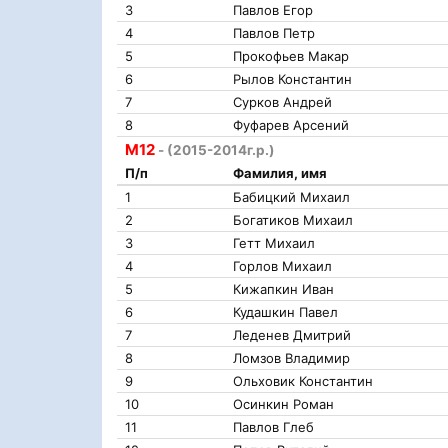
3
Павлов Егор
4
Павлов Петр
5
Прокофьев Макар
6
Рылов Константин
7
Сурков Андрей
8
Фуфарев Арсений
М12
- (2015-2014г.р.)
П/п
Фамилия, имя
1
Бабицкий Михаил
2
Богатиков Михаил
3
Гетт Михаил
4
Горлов Михаил
5
Кижапкин Иван
6
Кудашкин Павел
7
Леденев Дмитрий
8
Ломзов Владимир
9
Ольховик Константин
10
Осинкин Роман
11
Павлов Глеб