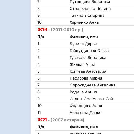
7
Путинцева Вероника
8
Стрельченко Полина
9
Танина Екатерина
10
Харченко Анна
Ж16
- (2011-2010 г.р.)
П/п
Фамилия, имя
1
Бунина Дарья
2
Гайнутдинова Ольга
3
Гусакова Вероника
4
Жидкая Анна
5
Коптева Анастасия
6
Насирова Мария
7
Опрокиднева Ангелина
8
Родина Арина
9
Седен-Оол Улаан-Сай
10
Федорцова Алла
11
Чечехина Дарья
Ж21
- (2007 и старше)
П/п
Фамилия, имя