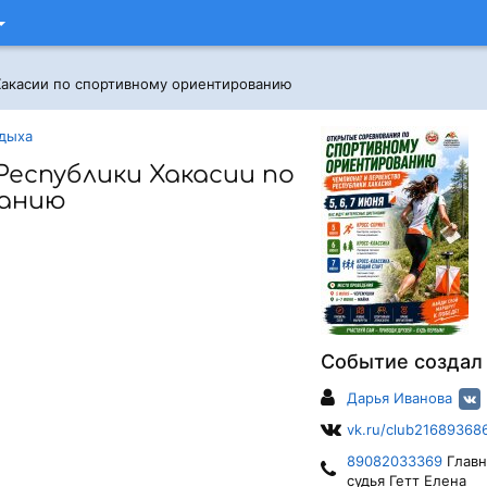
Хакасии по спортивному ориентированию
тдыха
еспублики Хакасии по
ванию
Событие создал
Дарья Иванова
vk.ru/club21689368
89082033369
Глав
судья Гетт Елена