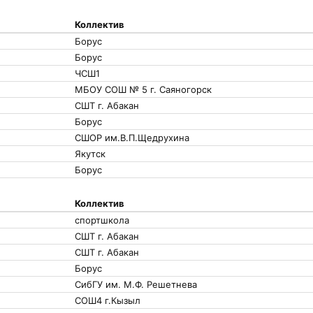
Коллектив
Борус
Борус
ЧСШ1
МБОУ СОШ № 5 г. Саяногорск
СШТ г. Абакан
Борус
СШОР им.В.П.Щедрухина
Якутск
Борус
Коллектив
спортшкола
СШТ г. Абакан
СШТ г. Абакан
Борус
СибГУ им. М.Ф. Решетнева
СОШ4 г.Кызыл