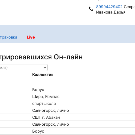
89994429402
Секре
Иванова Дарья
траховка
Live
стрировавшихся Он-лайн
Коллектив
Борус
Шира, Компас
спортшкола
Саяногорск, лично
СШТ г. Абакан
Саяногорск, лично
Борус