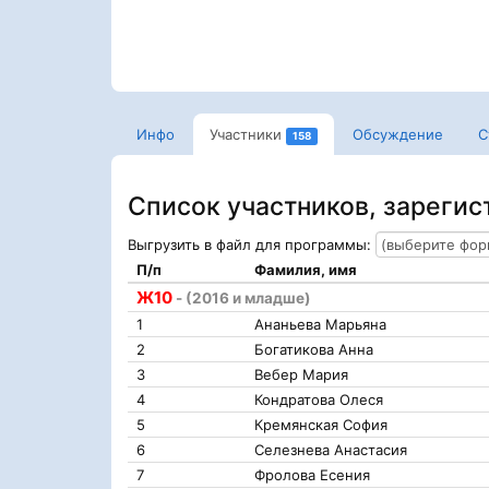
Инфо
Участники
Обсуждение
С
158
Список участников, зареги
Выгрузить в файл для программы:
П/п
Фамилия, имя
Ж10
- (2016 и младше)
1
Ананьева Марьяна
2
Богатикова Анна
3
Вебер Мария
4
Кондратова Олеся
5
Кремянская София
6
Селезнева Анастасия
7
Фролова Есения