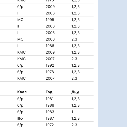
КМС
1975
1,2,3
б/р
2009
1,2,3
I
2006
1,2,3
МС
1995
1,2,3
II
2006
1,2,3
I
2008
1,2,3
МС
2006
2,3
I
1986
1,2,3
КМС
2009
1,2,3
КМС
2007
2,3
б/р
1992
1,2,3
б/р
1978
1,2,3
КМС
2007
2,3
Квал.
Год
Дни
б/р
1981
1,2,3
б/р
1988
1,2,3
б/р
1983
1
IIIю
1987
1,2,3
б/р
1972
2,3