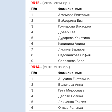
Ж12
- (2015-2014 г.р.)
П/п
Фамилия, имя
1
Агзамова Виктория
2
Байдерина Ева
3
Гончарова Виктория
4
Дреер Ева
5
Дударева Кристина
6
Калинина Алина
7
Лямина Варвара
8
Садовникова София
9
Селезнева Вера
Ж14
- (2013-2012 г.р.)
П/п
Фамилия, имя
1
Анучина Екатерина
2
Балыкова Анна
3
Гетт Мирослава
4
Дворяк Полина
5
Лейченко Таисия
6
Ондар Роланда