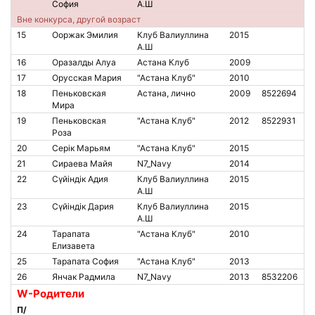
София
А.Ш
Вне конкурса, другой возраст
15
Ооржак Эмилия
Клуб Валиуллина
2015
А.Ш
16
Оразалды Алуа
Астана Клуб
2009
17
Орусская Мария
"Астана Клуб"
2010
18
Пеньковская
Астана, лично
2009
8522694
Мира
19
Пеньковская
"Астана Клуб"
2012
8522931
Роза
20
Серiк Марьям
"Астана Клуб"
2015
21
Сираева Майя
N7_Navy
2014
22
Сүйіндік Адия
Клуб Валиуллина
2015
А.Ш
23
Сүйіндік Дария
Клуб Валиуллина
2015
А.Ш
24
Тарапата
"Астана Клуб"
2010
Елизавета
25
Тарапата София
"Астана Клуб"
2013
26
Янчак Радмила
N7_Navy
2013
8532206
W-Родители
П/