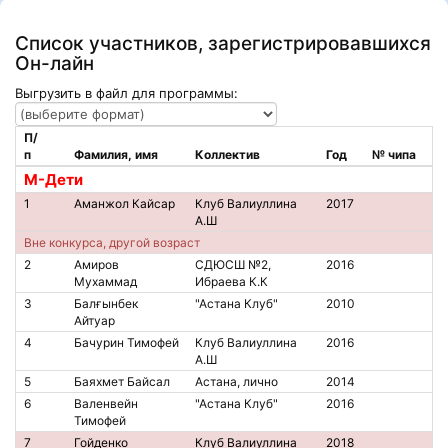
Список участников, зарегистрировавшихся
Он-лайн
Выгрузить в файл для программы:
П/
п
Фамилия, имя
Коллектив
Год
№ чипа
M-Дети
1
Аманжол Кайсар
Клуб Валиуллина
2017
А.Ш
Вне конкурса, другой возраст
2
Амиров
СДЮСШ №2,
2016
Мухаммад
Ибраева К.К
3
Балғынбек
"Астана Клуб"
2010
Айтуар
4
Бачурин Тимофей
Клуб Валиуллина
2016
А.Ш
5
Баяхмет Байсал
Астана, лично
2014
6
Валенвейн
"Астана Клуб"
2016
Тимофей
7
Гойденко
Клуб Валиуллина
2018