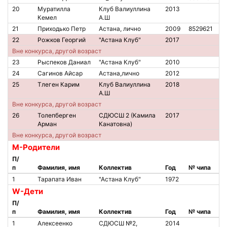
20
Муратилла
Клуб Валиуллина
2013
Кемел
А.Ш
21
Приходько Петр
Астана, лично
2009
8529621
22
Рожков Георгий
"Астана Клуб"
2017
Вне конкурса, другой возраст
23
Рыспеков Даниал
"Астана Клуб"
2010
24
Сагинов Айсар
Астана,лично
2012
25
Тлеген Карим
Клуб Валиуллина
2018
А.Ш
Вне конкурса, другой возраст
26
Толепберген
СДЮСШ 2 (Камила
2017
Арман
Канатовна)
Вне конкурса, другой возраст
M-Родители
П/
п
Фамилия, имя
Коллектив
Год
№ чипа
1
Тарапата Иван
"Астана Клуб"
1972
W-Дети
П/
п
Фамилия, имя
Коллектив
Год
№ чипа
1
Алексеенко
СДЮСШ №2,
2014