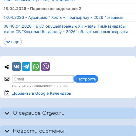
18.04.2026 - Первенство водокачки 2
17.04.2026 - Аудандық " Көктемгі бағдарлау - 2026 " жарысы
08-10.04.2026 - БҚО оқушыларының XIII жазғы Гимназиадасы
және СБ "Көктемгі бағдарлау - 2026" облыстық ашық жарысы
еще
Настроить
получать уведомления на email
Добавить в Google
Календарь
О сервисе Orgeo.ru
Новости системы