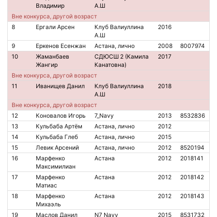
Владимир
А.Ш
Вне конкурса, другой возраст
8
Ергали Арсен
Клуб Валиуллина
2016
А.Ш
9
Еркенов Есенжан
Астана, лично
2008
8007974
10
Жаманбаев
СДЮСШ 2 (Камила
2017
Жангир
Канатовна)
Вне конкурса, другой возраст
11
Иванищев Данил
Клуб Валиуллина
2018
А.Ш
Вне конкурса, другой возраст
12
Коновалов Игорь
7_Navy
2013
8532836
13
Кульбаба Артём
Астана, лично
2012
14
Кульбаба Глеб
Астана, лично
2015
15
Левик Арсений
Астана, лично
2012
8520194
16
Марфенко
Астана
2012
2018141
Максимилиан
17
Марфенко
Астана
2012
2018142
Матиас
18
Марфенко
Астана
2012
2018143
Михаэль
19
Маслов Данил
N7_Navy
2015
8531732