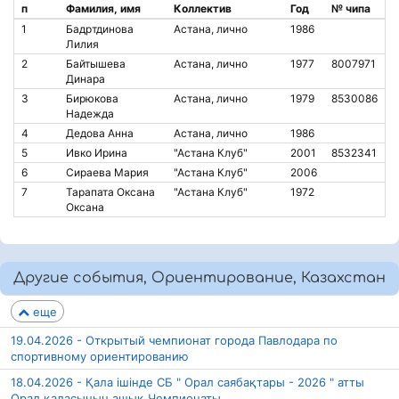
п
Фамилия, имя
Коллектив
Год
№ чипа
1
Бадртдинова
Астана, лично
1986
Лилия
2
Байтышева
Астана, лично
1977
8007971
Динара
3
Бирюкова
Астана, лично
1979
8530086
Надежда
4
Дедова Анна
Астана, лично
1986
5
Ивко Ирина
"Астана Клуб"
2001
8532341
6
Сираева Мария
"Астана Клуб"
2006
7
Тарапата Оксана
"Астана Клуб"
1972
Оксана
Другие события, Ориентирование, Казахстан
еще
19.04.2026 - Открытый чемпионат города Павлодара по
спортивному ориентированию
18.04.2026 - Қала ішінде СБ " Орал саябақтары - 2026 " атты
Орал қаласының ашық Чемпионаты