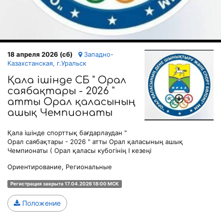
18 апреля 2026 (сб)
Западно-
Казахстанская, г.Уральск
Қала ішінде СБ " Орал
саябақтары - 2026 "
атты Орал қаласының
ашық Чемпионаты
Қала ішінде спорттық бағдарлаудан "
Орал саябақтары - 2026 " атты Орал қаласының ашық
Чемпионаты ( Орал қаласы кубогінің I кезеңі
Ориентирование, Региональные
Регистрация закрыта 17.04.2026 18:00 МСК
Положение