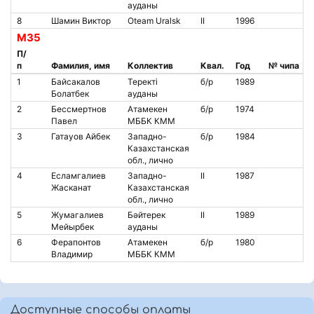
ауданы
8
Шамин Виктор
Oteam Uralsk
II
1996
М35
П/
п
Фамилия, имя
Коллектив
Квал.
Год
№ чипа
1
Байсакалов
Теректі
б/р
1989
Болатбек
ауданы
2
Бессмертнов
Атамекен
б/р
1974
Павел
МББК КММ
3
Гатауов Айбек
Западно-
б/р
1984
Казахстанская
обл., лично
4
Есламгалиев
Западно-
II
1987
Жасканат
Казахстанская
обл., лично
5
Жумагалиев
Бәйтерек
II
1989
Мейырбек
ауданы
6
Ферапонтов
Атамекен
б/р
1980
Владимир
МББК КММ
Доступные способы оплаты