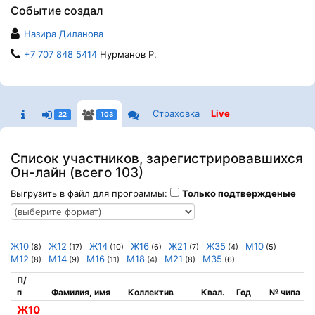
Событие создал
Назира Диланова
+7 707 848 5414
Нурманов Р.
Страховка
Live
22
103
Список участников, зарегистрировавшихся
Он-лайн (всего 103)
Выгрузить в файл для программы:
Только подтвержденые
Ж10
Ж12
Ж14
Ж16
Ж21
Ж35
М10
(8)
(17)
(10)
(6)
(7)
(4)
(5)
М12
М14
М16
М18
М21
М35
(8)
(9)
(11)
(4)
(8)
(6)
П/
п
Фамилия, имя
Коллектив
Квал.
Год
№ чипа
Ж10