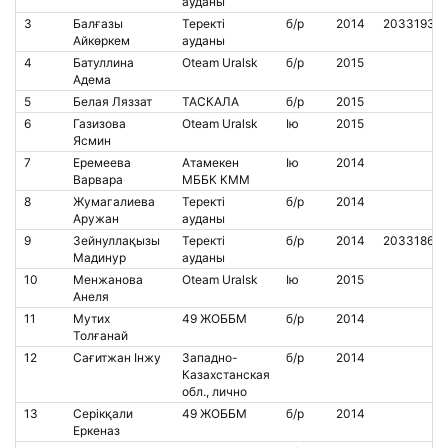
ауданы
3
Балғазы
Теректі
б/р
2014
2033193
Айкөркем
ауданы
4
Батуллина
Oteam Uralsk
б/р
2015
Адема
5
Белая Ляззат
ТАСКАЛА
б/р
2015
6
Газизова
Oteam Uralsk
Iю
2015
Ясмин
7
Еремеева
Атамекен
Iю
2014
Варвара
МББК КММ
8
Жумагалиева
Теректі
б/р
2014
Аружан
ауданы
9
Зейнуллақызы
Теректі
б/р
2014
2033186
Мадинур
ауданы
10
Менжанова
Oteam Uralsk
Iю
2015
Анеля
11
Мутих
49 ЖОББМ
б/р
2014
Толғанай
12
Сағитжан Інжу
Западно-
б/р
2014
Казахстанская
обл., лично
13
Серікқали
49 ЖОББМ
б/р
2014
Еркеназ