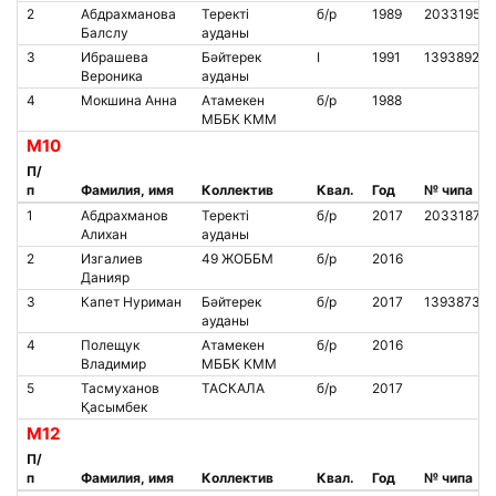
2
Абдрахманова
Теректі
б/р
1989
2033195
Балслу
ауданы
3
Ибрашева
Бәйтерек
I
1991
1393892
Вероника
ауданы
4
Мокшина Анна
Атамекен
б/р
1988
МББК КММ
М10
П/
п
Фамилия, имя
Коллектив
Квал.
Год
№ чипа
1
Абдрахманов
Теректі
б/р
2017
2033187
Алихан
ауданы
2
Изгалиев
49 ЖОББМ
б/р
2016
Данияр
3
Капет Нуриман
Бәйтерек
б/р
2017
1393873
ауданы
4
Полещук
Атамекен
б/р
2016
Владимир
МББК КММ
5
Тасмуханов
ТАСКАЛА
б/р
2017
Қасымбек
М12
П/
п
Фамилия, имя
Коллектив
Квал.
Год
№ чипа