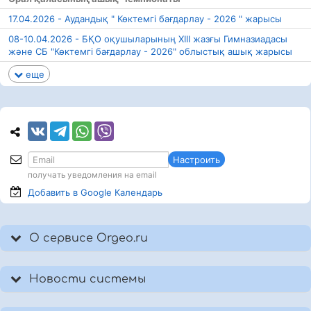
17.04.2026 - Аудандық " Көктемгі бағдарлау - 2026 " жарысы
08-10.04.2026 - БҚО оқушыларының XIII жазғы Гимназиадасы
және СБ "Көктемгі бағдарлау - 2026" облыстық ашық жарысы
еще
Настроить
получать уведомления на email
Добавить в Google
Календарь
О сервисе Orgeo.ru
Новости системы