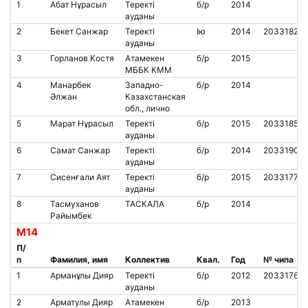
1
Абат Нұрасыл
Теректі
б/р
2014
ауданы
2
Бекет Санжар
Теректі
Iю
2014
2033182
ауданы
3
Горланов Костя
Атамекен
б/р
2015
МББК КММ
4
Манарбек
Западно-
б/р
2014
Әлжан
Казахстанская
обл., лично
5
Марат Нұрасыл
Теректі
б/р
2015
2033185
ауданы
6
Самат Санжар
Теректі
б/р
2014
2033190
ауданы
7
Сисенғали Аят
Теректі
б/р
2015
2033177
ауданы
8
Тасмуханов
ТАСКАЛА
б/р
2014
Райымбек
М14
П/
п
Фамилия, имя
Коллектив
Квал.
Год
№ чипа
1
Арманұлы Дияр
Теректі
б/р
2012
2033176
ауданы
2
Арматулы Дияр
Атамекен
б/р
2013