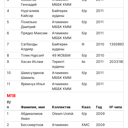
Геннадий
МББК КММ
4
Нургалиев
Бәйтерек
б/р
2011
Кайсар
ауданы
5
Похилько
Атамекен
б/р
2011
Дмитрий
МББК КММ
6
Прядко Максим
Атамекен
б/р
2011
МББК КММ
7
Сатбалды
Бәйтерек
III
2010
1393893
Алдияр
ауданы
8
Тілек Нұрсаят
49 ЖОББМ
б/р
2010
9
Хасан Ислам
Теректі
Iю
2011
2033180
ауданы
10
Шамсутдинов
Атамекен
б/р
2011
Шамиль
МББК КММ
11
Яремчук Илья
Атамекен
б/р
2011
МББК КММ
М18
П/
п
Фамилия, имя
Коллектив
Квал.
Год
№ чипа
1
Абдикаликов
Oteam Uralsk
б/р
2009
Аман
2
Бессмертнов
Атамекен
КМС
2009