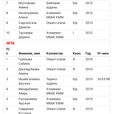
7
Мухтарова
Бәйтерек
б/р
2012
Амина
ауданы
8
Нечепуренко
Атамекен
б/р
2012
Алина
МББК КММ
9
Сарсенгали
Oteam Uralsk
б/р
2013
Дамели
10
Таухаева
Атамекен
I
2012
Дарина
МББК КММ
Ж16
П/
п
Фамилия, имя
Коллектив
Квал.
Год
№ чипа
1
Газизова
Oteam Uralsk
III
2010
Сабина
2
Джалдубаева
Oteam Uralsk
III
2010
Амина
3
Ишимгалиева
Теректі
б/р
2010
2033188
Аружан
ауданы
4
Мендыбаева
Атамекен
б/р
2010
Айару
МББК КММ
5
Рыскалиева
Атамекен
б/р
2010
Аружан
МББК КММ
6
Сидорова
Oteam Uralsk
III
2010
Руслана