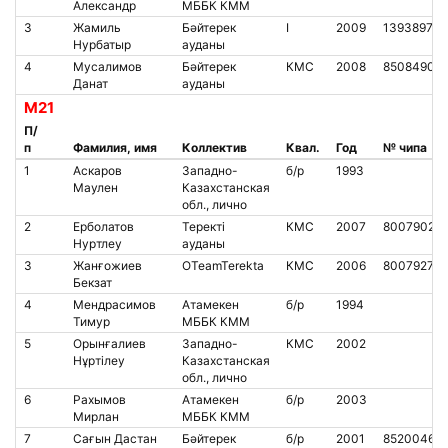
Александр
МББК КММ
3
Жамиль
Бәйтерек
I
2009
1393897
Нурбатыр
ауданы
4
Мусалимов
Бәйтерек
КМС
2008
8508490
Данат
ауданы
М21
П/
п
Фамилия, имя
Коллектив
Квал.
Год
№ чипа
1
Аскаров
Западно-
б/р
1993
Маулен
Казахстанская
обл., лично
2
Ерболатов
Теректі
КМС
2007
8007902
Нуртлеу
ауданы
3
Жанғожиев
OTeamTerekta
КМС
2006
8007927
Бекзат
4
Мендрасимов
Атамекен
б/р
1994
Тимур
МББК КММ
5
Орынғалиев
Западно-
КМС
2002
Нұртілеу
Казахстанская
обл., лично
6
Рахымов
Атамекен
б/р
2003
Мирлан
МББК КММ
7
Сағын Дастан
Бәйтерек
б/р
2001
8520046