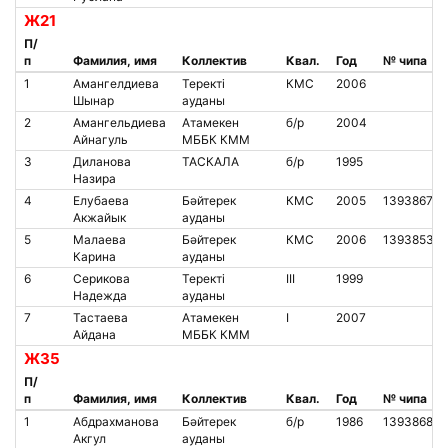
Ж21
П/
п
Фамилия, имя
Коллектив
Квал.
Год
№ чипа
1
Амангелдиева
Теректі
КМС
2006
Шынар
ауданы
2
Амангельдиева
Атамекен
б/р
2004
Айнагуль
МББК КММ
3
Диланова
ТАСКАЛА
б/р
1995
Назира
4
Елубаева
Бәйтерек
КМС
2005
1393867
Акжайык
ауданы
5
Малаева
Бәйтерек
КМС
2006
1393853
Карина
ауданы
6
Серикова
Теректі
III
1999
Надежда
ауданы
7
Тастаева
Атамекен
I
2007
Айдана
МББК КММ
Ж35
П/
п
Фамилия, имя
Коллектив
Квал.
Год
№ чипа
1
Абдрахманова
Бәйтерек
б/р
1986
1393868
Акгул
ауданы