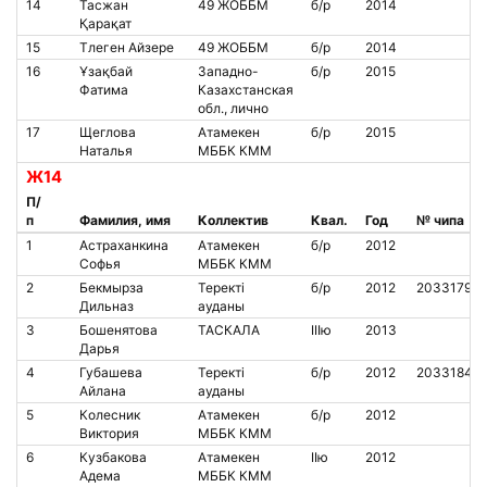
14
Тасжан
49 ЖОББМ
б/р
2014
Қарақат
15
Тлеген Айзере
49 ЖОББМ
б/р
2014
16
Ұзақбай
Западно-
б/р
2015
Фатима
Казахстанская
обл., лично
17
Щеглова
Атамекен
б/р
2015
Наталья
МББК КММ
Ж14
П/
п
Фамилия, имя
Коллектив
Квал.
Год
№ чипа
1
Астраханкина
Атамекен
б/р
2012
Софья
МББК КММ
2
Бекмырза
Теректі
б/р
2012
2033179
Дильназ
ауданы
3
Бошенятова
ТАСКАЛА
IIIю
2013
Дарья
4
Губашева
Теректі
б/р
2012
2033184
Айлана
ауданы
5
Колесник
Атамекен
б/р
2012
Виктория
МББК КММ
6
Кузбакова
Атамекен
IIю
2012
Адема
МББК КММ