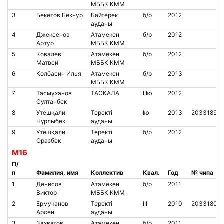
МББК КММ
3
Бекетов Бекнур
Бәйтерек
б/р
2012
ауданы
4
Джексенов
Атамекен
б/р
2012
Артур
МББК КММ
5
Ковалев
Атамекен
б/р
2012
Матвей
МББК КММ
6
Колбасин Илья
Атамекен
б/р
2013
МББК КММ
7
Тасмуханов
ТАСКАЛА
IIIю
2012
Султанбек
8
Утешқали
Теректі
Iю
2013
2033189
Нұрлыбек
ауданы
9
Утешқали
Теректі
б/р
2012
Оразбек
ауданы
М16
П/
п
Фамилия, имя
Коллектив
Квал.
Год
№ чипа
1
Денисов
Атамекен
б/р
2011
Виктор
МББК КММ
2
Ермуканов
Теректі
III
2010
2033180
Арсен
ауданы
3
Захватов
Атамекен
б/р
2011