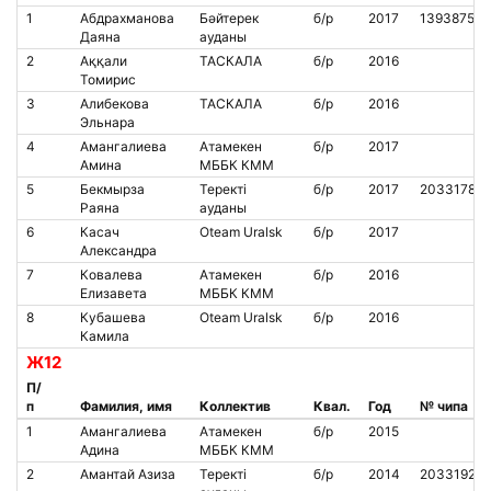
1
Абдрахманова
Бәйтерек
б/р
2017
1393875
Даяна
ауданы
2
Аққали
ТАСКАЛА
б/р
2016
Томирис
3
Алибекова
ТАСКАЛА
б/р
2016
Эльнара
4
Амангалиева
Атамекен
б/р
2017
Амина
МББК КММ
5
Бекмырза
Теректі
б/р
2017
2033178
Раяна
ауданы
6
Касач
Oteam Uralsk
б/р
2017
Александра
7
Ковалева
Атамекен
б/р
2016
Елизавета
МББК КММ
8
Кубашева
Oteam Uralsk
б/р
2016
Камила
Ж12
П/
п
Фамилия, имя
Коллектив
Квал.
Год
№ чипа
1
Амангалиева
Атамекен
б/р
2015
Адина
МББК КММ
2
Амантай Азиза
Теректі
б/р
2014
2033192