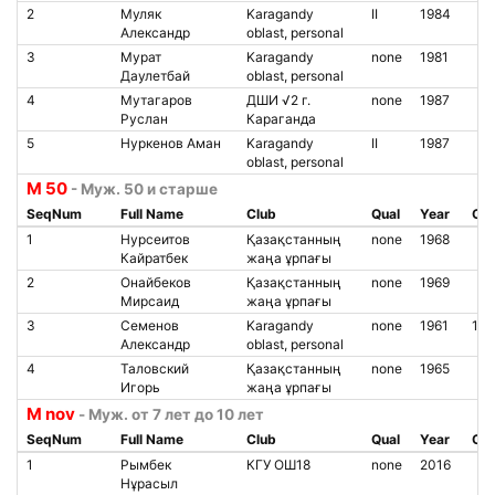
2
Муляк
Karagandy
II
1984
Александр
oblast, personal
3
Мурат
Karagandy
none
1981
Даулетбай
oblast, personal
4
Мутагаров
ДШИ √2 г.
none
1987
Руслан
Караганда
5
Нуркенов Аман
Karagandy
II
1987
oblast, personal
М 50
- Муж. 50 и старше
SeqNum
Full Name
Club
Qual
Year
Chi
1
Нурсеитов
Қазақстанның
none
1968
Кайратбек
жаңа ұрпағы
2
Онайбеков
Қазақстанның
none
1969
Мирсаид
жаңа ұрпағы
3
Семенов
Karagandy
none
1961
14
Александр
oblast, personal
4
Таловский
Қазақстанның
none
1965
Игорь
жаңа ұрпағы
М nov
- Муж. от 7 лет до 10 лет
SeqNum
Full Name
Club
Qual
Year
Chi
1
Рымбек
КГУ ОШ18
none
2016
Нұрасыл