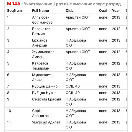
M 14А
- Участвующие 1 раз и не имеющие спорт.разряд
SeqNum
Full Name
Club
Qual
Year
Chi
1
Алпысбек
Арыстан СЮТ
none
2013
85
Әбілмансур
2
Берекетов
Арыстан СЮТ
none
2012
85
Ратмир
3
Ержанов
Н.Абдирова
none
2013
850
Амирхан
СЮТ
4
Жумамратов
Арыстан СЮТ
none
2012
85
Эмиль
5
Кайратов
Н.Абдирова
none
2012
850
Темирлан
СЮТ
6
Мұкажанұлы
Н.Абдирова
none
2013
85
Алихан
СЮТ
7
Рубцов Дамир
ОСШ 40
none
2013
8
Рубцов Нуркен
ОСШ 40
none
2013
9
Сейфула Ерасыл
Н.Абдирова
none
2012
850
СЮТ
10
Серік
Н.Абдирова
none
2013
85
Арғынғазы
СЮТ
11
Умурсал Адилет
Н.Абдирова
none
2013
85
СЮТ