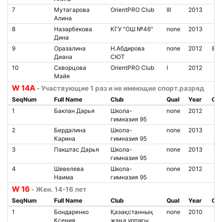
7
Мутагарова
OrientPRO Club
III
2013
Алина
8
Назарбекова
КГУ "ОШ №46"
none
2013
Дина
9
Оразалина
Н.Абдирова
none
2012
85
Диана
СЮТ
10
Скворцова
OrientPRO Club
I
2012
Майя
W 14A
- Участвующие 1 раз и не имеющие спорт.разряд
SeqNum
Full Name
Club
Qual
Year
Chi
1
Баклан Дарья
Школа-
none
2012
гимназия 95
2
Бердалина
Школа-
none
2013
Карина
гимназия 95
3
Пакштас Дарья
Школа-
none
2013
гимназия 95
4
Шевелева
Школа-
none
2012
Наима
гимназия 95
W 16
- Жен. 14-16 лет
SeqNum
Full Name
Club
Qual
Year
Chi
1
Бондаренко
Қазақстанның
none
2010
Ксения
жаңа ұрпағы