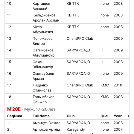
10
Карташов
КВПТК
none
2008
Алексей
11
Кельдибеков
КВПТК
none
2008
Арслан Арслан
12
Мұса
КВПТК
none
2008
Абдульазиз
13
Пономарев
OrientPRO Club
I
2009
Виктор
14
Сагинбеков
SARYARQA_O
III
2009
Абилмансур
15
Сакан
SARYARQA_O
III
2008
Әбілмансұр
16
Сылтаубаев
SARYARQA_O
none
2009
Арман
17
Тищенко
OrientPRO Club
КМС
2010
Станислав
18
Толымбеков
SARYARQA_O
КМС
2008
Санжар
М 20Е
- Муж. 17-20 лет
SeqNum
Full Name
Club
Qual
Year
Chi
1
Аманқұл Олжас
SARYARQA_O
none
2008
2
Артюхов Артём
Karagandy
none
2007