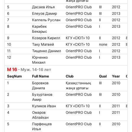
жаңа ұрпағы
5
Дасаев Илья
OrientPRO Club
III
2012
6
Елеуов Дамир
OrientPRO Club
III
2013
7
Каппель Руслан
OrientPRO Club
II
2012
8
Карибек
OrientPRO Club
I
2013
Бекарыс
9
Козеров Кирилл
КГУ «СЮТ» 10
II
2012
85
10
Таку Матвей
КГУ «СЮТ» 10
none
2012
85
11
Тищенко Даниил
OrientPRO Club
I
2012
12
Юрченко
OrientPRO Club
I
2013
Михаил
М 16
- Муж. 14-16 лет
SeqNum
Full Name
Club
Qual
Year
Chi
1
Боровков
Қазақстанның
III
2010
Данила
жаңа ұрпағы
2
Бузуртанов
OrientPRO Club
III
2010
Амир
3
Куликов Иван
КГУ «СЮТ» 10
II
2011
85
4
Омаров
OrientPRO Club
I
2011
Аблайхан
5
Парфенцев
OrientPRO Club
II
2010
Илья