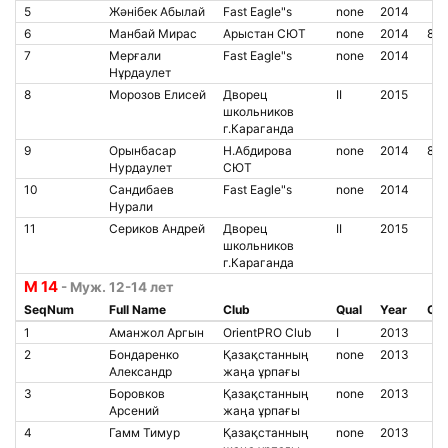
5
Жәнібек Абылай
Fast Eagle"s
none
2014
6
Манбай Мирас
Арыстан СЮТ
none
2014
85
7
Мерғали
Fast Eagle"s
none
2014
Нұрдаулет
8
Морозов Елисей
Дворец
II
2015
школьников
г.Караганда
9
Орынбасар
Н.Абдирова
none
2014
850
Нурдаулет
СЮТ
10
Сандибаев
Fast Eagle"s
none
2014
Нурали
11
Сериков Андрей
Дворец
II
2015
школьников
г.Караганда
М 14
- Муж. 12-14 лет
SeqNum
Full Name
Club
Qual
Year
Chi
1
Аманжол Аргын
OrientPRO Club
I
2013
2
Бондаренко
Қазақстанның
none
2013
Александр
жаңа ұрпағы
3
Боровков
Қазақстанның
none
2013
Арсений
жаңа ұрпағы
4
Гамм Тимур
Қазақстанның
none
2013