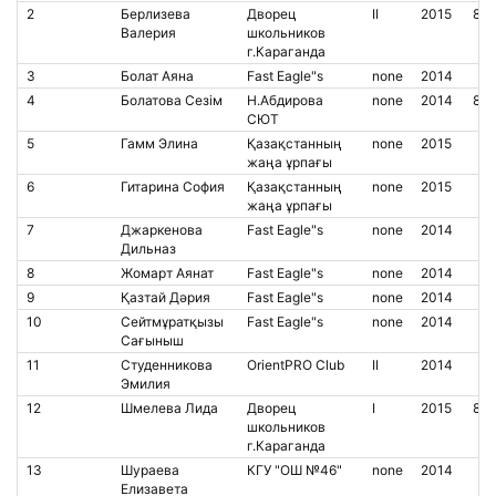
2
Берлизева
Дворец
II
2015
850
Валерия
школьников
г.Караганда
3
Болат Аяна
Fast Eagle"s
none
2014
4
Болатова Сезім
Н.Абдирова
none
2014
85
СЮТ
5
Гамм Элина
Қазақстанның
none
2015
жаңа ұрпағы
6
Гитарина София
Қазақстанның
none
2015
жаңа ұрпағы
7
Джаркенова
Fast Eagle"s
none
2014
Дильназ
8
Жомарт Аянат
Fast Eagle"s
none
2014
9
Қазтай Дәрия
Fast Eagle"s
none
2014
10
Сейтмұратқызы
Fast Eagle"s
none
2014
Сағыныш
11
Студенникова
OrientPRO Club
II
2014
Эмилия
12
Шмелева Лида
Дворец
I
2015
85
школьников
г.Караганда
13
Шураева
КГУ "ОШ №46"
none
2014
Елизавета