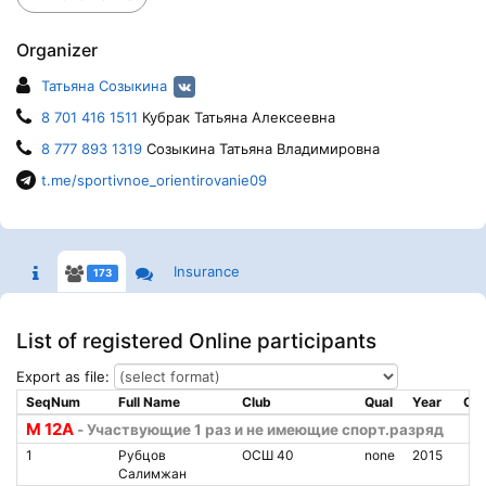
Organizer
Татьяна Созыкина
8 701 416 1511
Кубрак Татьяна Алексеевна
8 777 893 1319
Созыкина Татьяна Владимировна
t.me/sportivnoe_orientirovanie09
Insurance
173
List of registered Online participants
Export as file:
SeqNum
Full Name
Club
Qual
Year
Chi
M 12A
- Участвующие 1 раз и не имеющие спорт.разряд
1
Рубцов
ОСШ 40
none
2015
Салимжан