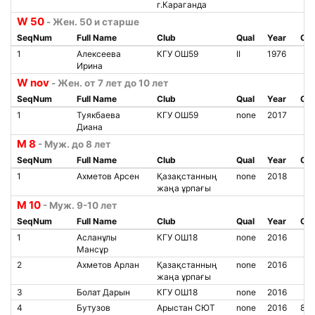
г.Караганда
W 50
- Жен. 50 и старше
SeqNum
Full Name
Club
Qual
Year
Chi
1
Алексеева
КГУ ОШ59
II
1976
Ирина
W nov
- Жен. от 7 лет до 10 лет
SeqNum
Full Name
Club
Qual
Year
Chi
1
Туякбаева
КГУ ОШ59
none
2017
Диана
М 8
- Муж. до 8 лет
SeqNum
Full Name
Club
Qual
Year
Chi
1
Ахметов Арсен
Қазақстанның
none
2018
жаңа ұрпағы
М 10
- Муж. 9-10 лет
SeqNum
Full Name
Club
Qual
Year
Chi
1
Асланұлы
КГУ ОШ18
none
2016
Мансұр
2
Ахметов Арлан
Қазақстанның
none
2016
жаңа ұрпағы
3
Болат Дарын
КГУ ОШ18
none
2016
4
Бутузов
Арыстан СЮТ
none
2016
85