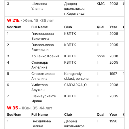
3
Шмелева
Дворец
КМС
2008
850
Ульяна
школьников
г.Караганда
W 21Е
- Жен. 18 -35 лет
SeqNum
Full Name
Club
Qual
Year
Chi
1
Гнилосырова
КВПТК
II
2005
Валентина
2
Гнилосырова
КВПТК
II
2005
Екатерина
3
Кошенко Ксения
КВПТК
none
2008
4
Солонарь
КВПТК
I
2005
Ангелина
5
Старожилова
Karagandy
I
1997
16
Ангелина
oblast, personal
6
Умбетова
SARYARQA_O
III
2008
Аружан
7
Шейнаускайте
КВПТК
II
2005
Ирина
W 35
- Жен. 35-44 лет
SeqNum
Full Name
Club
Qual
Year
Chi
1
Гнездилова
Дворец
I
1990
Галина
школьников