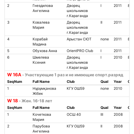
2
Гнездилова
Дворец
I
2011
85
Ангелина
школьников
г.Караганда
3
Ковалева
Дворец
II
2011
Мария
школьников
г.Караганда
4
Корабай
Арыстан СЮТ
none
2011
85
Мадина
5
Обухова Анна
OrientPRO Club
I
2011
6
Шмелева
Дворец
I
2010
850
Ксения
школьников
г.Караганда
W 16A
- Участвующие 1 раз и не имеющие спорт.разряд
SeqNum
Full Name
Club
Qual
Year
Chi
1
Нұрұмқанова
КГУ ОШ59
none
2010
Жібек
W 18
- Жен. 16-18 лет
SeqNum
Full Name
Club
Qual
Year
Chi
1
Кочеткова
ОСШ 40
III
2008
Мария
2
Парубова
КГУ ОШ59
II
2008
Ангелина