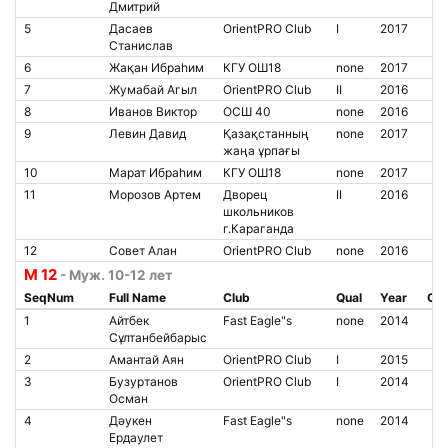
Дмитрий
5
Дасаев
OrientPRO Club
I
2017
Станислав
6
Жақан Ибраһим
КГУ ОШ18
none
2017
7
Жумабай Агыл
OrientPRO Club
II
2016
8
Иванов Виктор
ОСШ 40
none
2016
9
Левин Давид
Қазақстанның
none
2017
жаңа ұрпағы
10
Марат Ибраһим
КГУ ОШ18
none
2017
11
Морозов Артем
Дворец
II
2016
школьников
г.Караганда
12
Совет Алан
OrientPRO Club
none
2016
М 12
- Муж. 10-12 лет
SeqNum
Full Name
Club
Qual
Year
Chi
1
Айтбек
Fast Eagle"s
none
2014
Сұлтанбейбарыс
2
Амантай Аян
OrientPRO Club
I
2015
3
Бузуртанов
OrientPRO Club
I
2014
Осман
4
Дәукен
Fast Eagle"s
none
2014
Ердаулет