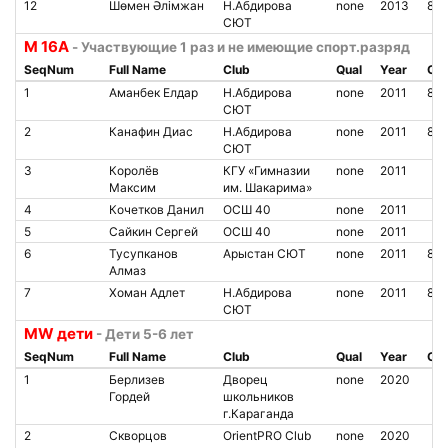
12
Шөмен Әлімжан
Н.Абдирова
none
2013
850
СЮТ
M 16A
- Участвующие 1 раз и не имеющие спорт.разряд
SeqNum
Full Name
Club
Qual
Year
Chi
1
Аманбек Елдар
Н.Абдирова
none
2011
850
СЮТ
2
Канафин Диас
Н.Абдирова
none
2011
850
СЮТ
3
Королёв
КГУ «Гимназии
none
2011
Максим
им. Шакарима»
4
Кочетков Данил
ОСШ 40
none
2011
5
Сайкин Сергей
ОСШ 40
none
2011
6
Тусупканов
Арыстан СЮТ
none
2011
85
Алмаз
7
Хоман Адлет
Н.Абдирова
none
2011
85
СЮТ
MW дети
- Дети 5-6 лет
SeqNum
Full Name
Club
Qual
Year
Chi
1
Берлизев
Дворец
none
2020
Гордей
школьников
г.Караганда
2
Скворцов
OrientPRO Club
none
2020