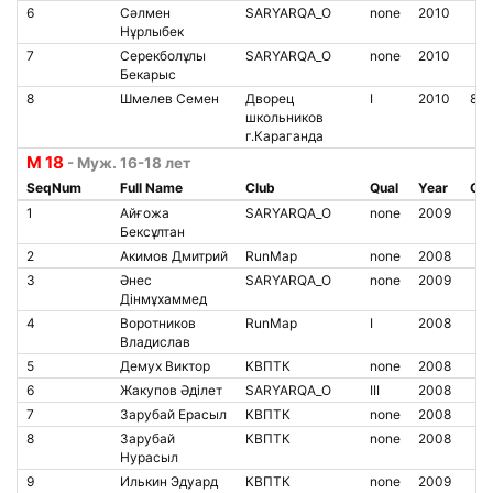
6
Сәлмен
SARYARQA_O
none
2010
Нұрлыбек
7
Серекболұлы
SARYARQA_O
none
2010
Бекарыс
8
Шмелев Семен
Дворец
I
2010
850
школьников
г.Караганда
М 18
- Муж. 16-18 лет
SeqNum
Full Name
Club
Qual
Year
Chi
1
Айғожа
SARYARQA_O
none
2009
Бексұлтан
2
Акимов Дмитрий
RunMap
none
2008
3
Әнес
SARYARQA_O
none
2009
Дінмұхаммед
4
Воротников
RunMap
I
2008
Владислав
5
Демух Виктор
КВПТК
none
2008
6
Жакупов Әділет
SARYARQA_O
III
2008
7
Зарубай Ерасыл
КВПТК
none
2008
8
Зарубай
КВПТК
none
2008
Нурасыл
9
Илькин Эдуард
КВПТК
none
2009