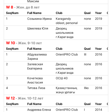
Максим
W 8
- Жен. до 8 лет
SeqNum
Full Name
Club
Qual
Year
Chi
1
Созыкина Ирина
Karagandy
none
2019
oblast, personal
2
Шмелева Юля
Дворец
none
2019
школьников
г.Караганда
W 10
- Жен. 9-10 лет
SeqNum
Full Name
Club
Qual
Year
Chi
1
Абдувалиева
OrientPRO Club
III
2016
Зарина
2
Залевская
Дворец
none
2016
Екатерина
школьников
г.Караганда
3
Кочеткова
ОСШ 40
none
2016
Анастасия
4
Титова Лиза
Қазақстанның
IIIю
2016
жаңа ұрпағы
W 12
- Жен. 10-12 лет
SeqNum
Full Name
Club
Qual
Year
Chi
1
Андреева Елена
OrientPRO Club
I
2014