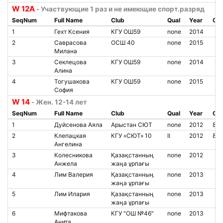
W 12A
- Участвующие 1 раз и не имеющие спорт.разряд
SeqNum
Full Name
Club
Qual
Year
Chi
1
Гехт Ксения
КГУ ОШ59
none
2014
2
Саврасова
ОСШ 40
none
2015
Милана
3
Секлецова
КГУ ОШ59
none
2014
Алина
4
Тогушакова
КГУ ОШ59
none
2015
София
W 14
- Жен. 12-14 лет
SeqNum
Full Name
Club
Qual
Year
Chi
1
Дуйсенова Аяла
Арыстан СЮТ
none
2012
85
2
Клепацкая
КГУ «СЮТ» 10
II
2012
85
Ангелина
3
Колесникова
Қазақстанның
none
2012
Анжела
жаңа ұрпағы
4
Лим Валерия
Қазақстанның
none
2013
жаңа ұрпағы
5
Лим Илария
Қазақстанның
none
2013
жаңа ұрпағы
6
Мифтакова
КГУ "ОШ №46"
none
2013
Анита