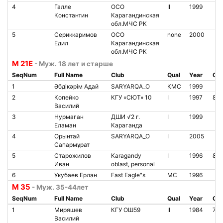
4
Галле
ОСО
II
1999
Константин
Карагандинская
обл.МЧС РК
5
Сериккаримов
ОСО
none
2000
Едил
Карагандинская
обл.МЧС РК
М 21Е
- Муж. 18 лет и старше
SeqNum
Full Name
Club
Qual
Year
Chi
1
Әбдікәрім Адай
SARYARQA_O
КМС
1999
2
Копейко
КГУ «СЮТ» 10
I
1997
85
Василий
3
Нурмаган
ДШИ √2 г.
I
1999
Еламан
Караганда
4
Орынтай
SARYARQA_O
I
2005
Сапармұрат
5
Старожилов
Karagandy
I
1996
801
Иван
oblast, personal
6
Укубаев Ерлан
Fast Eagle"s
МС
1996
М 35
- Муж. 35-44лет
SeqNum
Full Name
Club
Qual
Year
Chi
1
Миряшев
КГУ ОШ59
II
1984
777
Василий