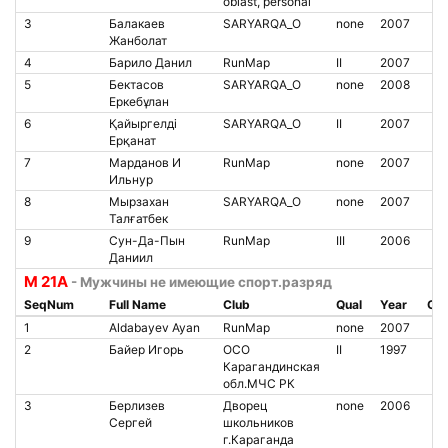
oblast, personal
3
Балакаев
SARYARQA_O
none
2007
Жанболат
4
Барило Данил
RunMap
II
2007
5
Бектасов
SARYARQA_O
none
2008
Еркебұлан
6
Қайыргелді
SARYARQA_O
II
2007
Ерқанат
7
Марданов И
RunMap
none
2007
Ильнур
8
Мырзахан
SARYARQA_O
none
2007
Талғатбек
9
Сун-Да-Пын
RunMap
III
2006
Даниил
М 21А
- Мужчины не имеющие спорт.разряд
SeqNum
Full Name
Club
Qual
Year
Chi
1
Aldabayev Ayan
RunMap
none
2007
2
Байер Игорь
ОСО
II
1997
Карагандинская
обл.МЧС РК
3
Берлизев
Дворец
none
2006
Сергей
школьников
г.Караганда