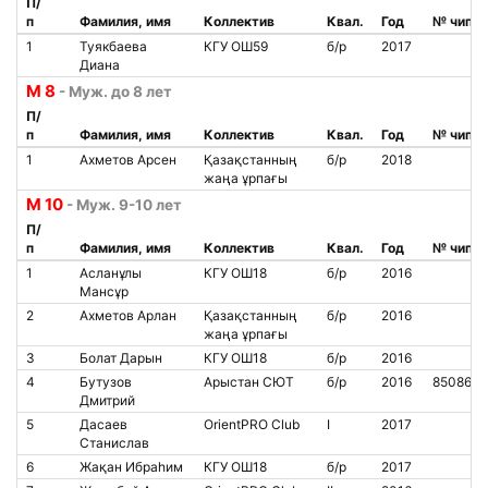
П/
п
Фамилия, имя
Коллектив
Квал.
Год
№ чипа
1
Туякбаева
КГУ ОШ59
б/р
2017
Диана
М 8
- Муж. до 8 лет
П/
п
Фамилия, имя
Коллектив
Квал.
Год
№ чипа
1
Ахметов Арсен
Қазақстанның
б/р
2018
жаңа ұрпағы
М 10
- Муж. 9-10 лет
П/
п
Фамилия, имя
Коллектив
Квал.
Год
№ чипа
1
Асланұлы
КГУ ОШ18
б/р
2016
Мансұр
2
Ахметов Арлан
Қазақстанның
б/р
2016
жаңа ұрпағы
3
Болат Дарын
КГУ ОШ18
б/р
2016
4
Бутузов
Арыстан СЮТ
б/р
2016
8508608
Дмитрий
5
Дасаев
OrientPRO Club
I
2017
Станислав
6
Жақан Ибраһим
КГУ ОШ18
б/р
2017