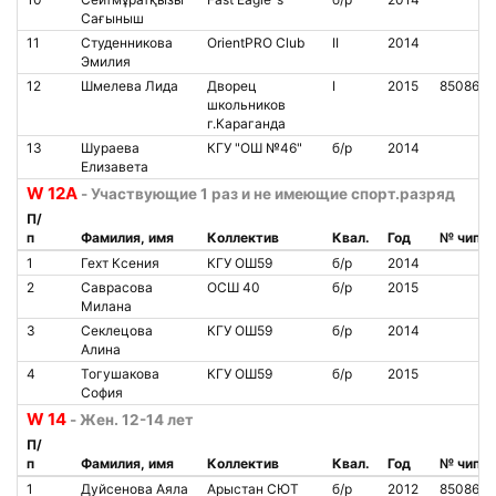
Сағыныш
11
Студенникова
OrientPRO Club
II
2014
Эмилия
12
Шмелева Лида
Дворец
I
2015
8508620
школьников
г.Караганда
13
Шураева
КГУ "ОШ №46"
б/р
2014
Елизавета
W 12A
- Участвующие 1 раз и не имеющие спорт.разряд
П/
п
Фамилия, имя
Коллектив
Квал.
Год
№ чипа
1
Гехт Ксения
КГУ ОШ59
б/р
2014
2
Саврасова
ОСШ 40
б/р
2015
Милана
3
Секлецова
КГУ ОШ59
б/р
2014
Алина
4
Тогушакова
КГУ ОШ59
б/р
2015
София
W 14
- Жен. 12-14 лет
П/
п
Фамилия, имя
Коллектив
Квал.
Год
№ чипа
1
Дуйсенова Аяла
Арыстан СЮТ
б/р
2012
8508601