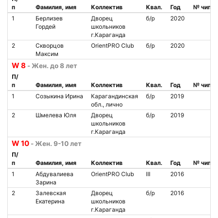
п
Фамилия, имя
Коллектив
Квал.
Год
№ чипа
1
Берлизев
Дворец
б/р
2020
Гордей
школьников
г.Караганда
2
Скворцов
OrientPRO Club
б/р
2020
Максим
W 8
- Жен. до 8 лет
П/
п
Фамилия, имя
Коллектив
Квал.
Год
№ чипа
1
Созыкина Ирина
Карагандинская
б/р
2019
обл., лично
2
Шмелева Юля
Дворец
б/р
2019
школьников
г.Караганда
W 10
- Жен. 9-10 лет
П/
п
Фамилия, имя
Коллектив
Квал.
Год
№ чипа
1
Абдувалиева
OrientPRO Club
III
2016
Зарина
2
Залевская
Дворец
б/р
2016
Екатерина
школьников
г.Караганда