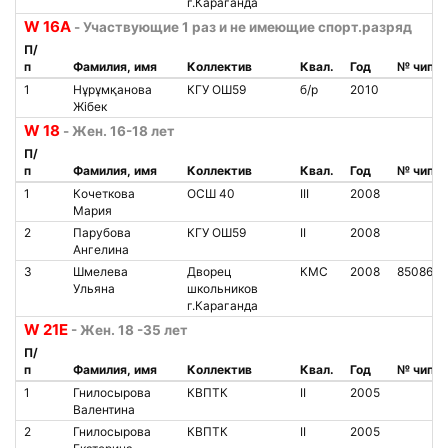
г.Караганда
W 16A
- Участвующие 1 раз и не имеющие спорт.разряд
П/
п
Фамилия, имя
Коллектив
Квал.
Год
№ чипа
1
Нұрұмқанова
КГУ ОШ59
б/р
2010
Жібек
W 18
- Жен. 16-18 лет
П/
п
Фамилия, имя
Коллектив
Квал.
Год
№ чипа
1
Кочеткова
ОСШ 40
III
2008
Мария
2
Парубова
КГУ ОШ59
II
2008
Ангелина
3
Шмелева
Дворец
КМС
2008
8508615
Ульяна
школьников
г.Караганда
W 21Е
- Жен. 18 -35 лет
П/
п
Фамилия, имя
Коллектив
Квал.
Год
№ чипа
1
Гнилосырова
КВПТК
II
2005
Валентина
2
Гнилосырова
КВПТК
II
2005