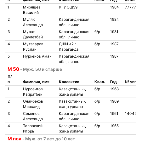
1
Миряшев
КГУ ОШ59
II
1984
7777777
Василий
2
Муляк
Карагандинская
II
1984
Александр
обл., лично
3
Мурат
Карагандинская
б/р
1981
Даулетбай
обл., лично
4
Мутагаров
ДШИ √2 г.
б/р
1987
Руслан
Караганда
5
Нуркенов Аман
Карагандинская
II
1987
обл., лично
М 50
- Муж. 50 и старше
П/
п
Фамилия, имя
Коллектив
Квал.
Год
№ чипа
1
Нурсеитов
Қазақстанның
б/р
1968
Кайратбек
жаңа ұрпағы
2
Онайбеков
Қазақстанның
б/р
1969
Мирсаид
жаңа ұрпағы
3
Семенов
Карагандинская
б/р
1961
140424
Александр
обл., лично
4
Таловский
Қазақстанның
б/р
1965
Игорь
жаңа ұрпағы
М nov
- Муж. от 7 лет до 10 лет