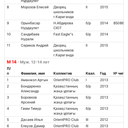
Нұрдаулет
8
Морозов Елисей
Дворец
II
2015
школьников
г.Караганда
9
Орынбасар
Н.Абдирова
б/р
2014
8508619
Нурдаулет
СЮТ
10
Сандибаев
Fast Eagle"s
б/р
2014
Нурали
11
Сериков Андрей
Дворец
II
2015
школьников
г.Караганда
М 14
- Муж. 12-14 лет
П/
п
Фамилия, имя
Коллектив
Квал.
Год
№ чипа
1
Аманжол Аргын
OrientPRO Club
I
2013
2
Бондаренко
Қазақстанның
б/р
2013
Александр
жаңа ұрпағы
3
Боровков
Қазақстанның
б/р
2013
Арсений
жаңа ұрпағы
4
Гамм Тимур
Қазақстанның
б/р
2013
жаңа ұрпағы
5
Дасаев Илья
OrientPRO Club
III
2012
6
Елеуов Дамир
OrientPRO Club
III
2013