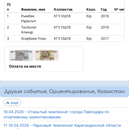
П/
п
Фамилия, имя
Коллектив
Квал.
Год
№ чипа
1
Рымбек
КГУ ОШ18
б/р
2016
Нұрасыл
2
Тасболат
КГУ ОШ18
б/р
2016
Алинұр
3
Усербаев Ұлан
КГУ ОШ18
б/р
2017
Оплата на месте
Другие события, Ориентирование, Казахстан
еще
19.04.2026 - Открытый чемпионат города Павлодара по
спортивному ориентированию
11-19.04.2026 - Парковый Чемпионат Карагандинской области