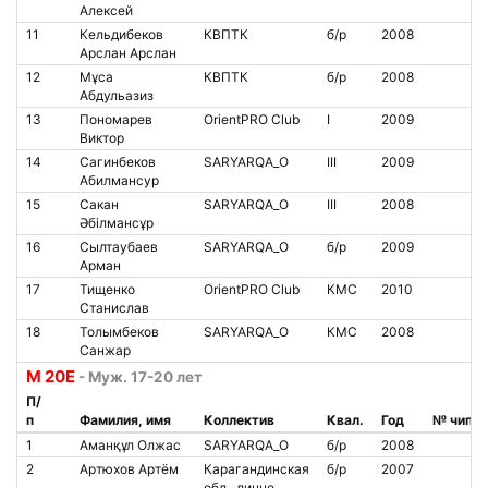
Алексей
11
Кельдибеков
КВПТК
б/р
2008
Арслан Арслан
12
Мұса
КВПТК
б/р
2008
Абдульазиз
13
Пономарев
OrientPRO Club
I
2009
Виктор
14
Сагинбеков
SARYARQA_O
III
2009
Абилмансур
15
Сакан
SARYARQA_O
III
2008
Әбілмансұр
16
Сылтаубаев
SARYARQA_O
б/р
2009
Арман
17
Тищенко
OrientPRO Club
КМС
2010
Станислав
18
Толымбеков
SARYARQA_O
КМС
2008
Санжар
М 20Е
- Муж. 17-20 лет
П/
п
Фамилия, имя
Коллектив
Квал.
Год
№ чипа
1
Аманқұл Олжас
SARYARQA_O
б/р
2008
2
Артюхов Артём
Карагандинская
б/р
2007
обл., лично