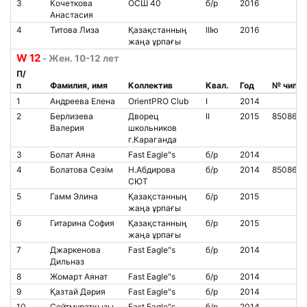
3
Кочеткова
ОСШ 40
б/р
2016
Анастасия
4
Титова Лиза
Қазақстанның
IIIю
2016
жаңа ұрпағы
W 12
- Жен. 10-12 лет
П/
п
Фамилия, имя
Коллектив
Квал.
Год
№ чипа
1
Андреева Елена
OrientPRO Club
I
2014
2
Берлизева
Дворец
II
2015
8508616
Валерия
школьников
г.Караганда
3
Болат Аяна
Fast Eagle"s
б/р
2014
4
Болатова Сезім
Н.Абдирова
б/р
2014
850860
СЮТ
5
Гамм Элина
Қазақстанның
б/р
2015
жаңа ұрпағы
6
Гитарина София
Қазақстанның
б/р
2015
жаңа ұрпағы
7
Джаркенова
Fast Eagle"s
б/р
2014
Дильназ
8
Жомарт Аянат
Fast Eagle"s
б/р
2014
9
Қазтай Дәрия
Fast Eagle"s
б/р
2014
10
Сейтмұратқызы
Fast Eagle"s
б/р
2014