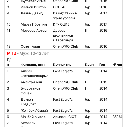
7
Жумабай Агыл
OrientPRO Club
II
2016
8
Иванов Виктор
ОСШ 40
б/р
2016
9
Левин Давид
Қазақстанның
б/р
2017
жаңа ұрпағы
10
Марат Ибраһим
КГУ ОШ18
б/р
2017
11
Морозов Артем
Дворец
II
2016
школьников
г.Караганда
12
Совет Алан
OrientPRO Club
б/р
2016
М 12
- Муж. 10-12 лет
П/
п
Фамилия, имя
Коллектив
Квал.
Год
№ чипа
1
Айтбек
Fast Eagle"s
б/р
2014
Сұлтанбейбарыс
2
Амантай Аян
OrientPRO Club
I
2015
3
Бузуртанов
OrientPRO Club
I
2014
Осман
4
Дәукен
Fast Eagle"s
б/р
2014
Ердаулет
5
Жәнібек Абылай
Fast Eagle"s
б/р
2014
6
Манбай Мирас
Арыстан СЮТ
б/р
2014
850860
7
Мерғали
Fast Eagle"s
б/р
2014