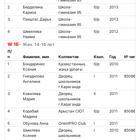
гимназия 95
2
Бердалина
Школа-
б/р
2013
Карина
гимназия 95
3
Пакштас Дарья
Школа-
б/р
2013
гимназия 95
4
Шевелева
Школа-
б/р
2012
Наима
гимназия 95
W 16
- Жен. 14-16 лет
П/
п
Фамилия, имя
Коллектив
Квал.
Год
№ чипа
1
Бондаренко
Қазақстанның
б/р
2010
Ксения
жаңа ұрпағы
2
Гнездилова
Дворец
I
2011
8508614
Ангелина
школьников
г.Караганда
3
Ковалева
Дворец
II
2011
Мария
школьников
г.Караганда
4
Корабай
Арыстан СЮТ
б/р
2011
850860
Мадина
5
Обухова Анна
OrientPRO Club
I
2011
6
Шмелева
Дворец
I
2010
8508619
Ксения
школьников