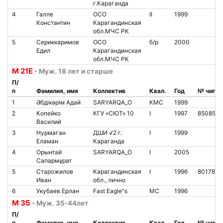
г.Караганда
4
Галле
ОСО
II
1999
Константин
Карагандинская
обл.МЧС РК
5
Сериккаримов
ОСО
б/р
2000
Едил
Карагандинская
обл.МЧС РК
М 21Е
- Муж. 18 лет и старше
П/
п
Фамилия, имя
Коллектив
Квал.
Год
№ чипа
1
Әбдікәрім Адай
SARYARQA_O
КМС
1999
2
Копейко
КГУ «СЮТ» 10
I
1997
8508597
Василий
3
Нурмаган
ДШИ √2 г.
I
1999
Еламан
Караганда
4
Орынтай
SARYARQA_O
I
2005
Сапармұрат
5
Старожилов
Карагандинская
I
1996
8017801
Иван
обл., лично
6
Укубаев Ерлан
Fast Eagle"s
МС
1996
М 35
- Муж. 35-44лет
П/
п
Фамилия, имя
Коллектив
Квал.
Год
№ чипа