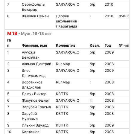
7
Серекболұлы
SARYARQA_O
б/р
2010
Бекарыс
8
Шмелев Семен
Дворец
I
2010
8508617
школьников
г.Караганда
М 18
- Муж. 16-18 лет
П/
п
Фамилия, имя
Коллектив
Квал.
Год
№ чипа
1
Айғожа
SARYARQA_O
б/р
2009
Бексұлтан
2
Акимов Дмитрий
RunMap
б/р
2008
3
Әнес
SARYARQA_O
б/р
2009
Дінмұхаммед
4
Воротников
RunMap
I
2008
Владислав
5
Демух Виктор
КВПТК
б/р
2008
6
Жакупов Әділет
SARYARQA_O
III
2008
7
Зарубай Ерасыл
КВПТК
б/р
2008
8
Зарубай
КВПТК
б/р
2008
Нурасыл
9
Илькин Эдуард
КВПТК
б/р
2009
10
Карташов
КВПТК
б/р
2008