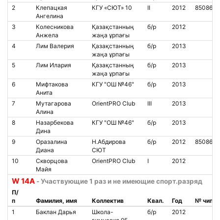
2
Клепацкая
КГУ «СЮТ» 10
II
2012
8508627
Ангелина
3
Колесникова
Қазақстанның
б/р
2012
Анжела
жаңа ұрпағы
4
Лим Валерия
Қазақстанның
б/р
2013
жаңа ұрпағы
5
Лим Илария
Қазақстанның
б/р
2013
жаңа ұрпағы
6
Мифтакова
КГУ "ОШ №46"
б/р
2013
Анита
7
Мутагарова
OrientPRO Club
III
2013
Алина
8
Назарбекова
КГУ "ОШ №46"
б/р
2013
Дина
9
Оразалина
Н.Абдирова
б/р
2012
8508609
Диана
СЮТ
10
Скворцова
OrientPRO Club
I
2012
Майя
W 14A
- Участвующие 1 раз и не имеющие спорт.разряд
П/
п
Фамилия, имя
Коллектив
Квал.
Год
№ чипа
1
Баклан Дарья
Школа-
б/р
2012