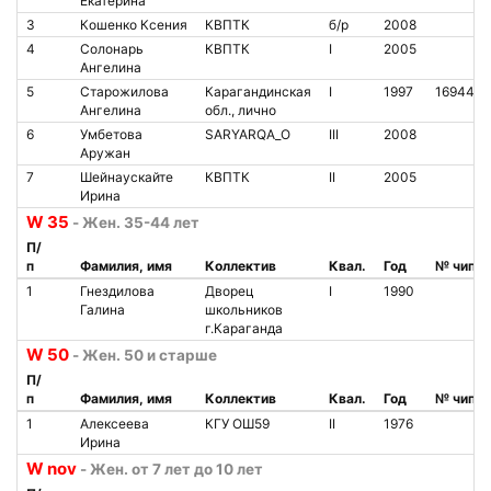
Екатерина
3
Кошенко Ксения
КВПТК
б/р
2008
4
Солонарь
КВПТК
I
2005
Ангелина
5
Старожилова
Карагандинская
I
1997
169443
Ангелина
обл., лично
6
Умбетова
SARYARQA_O
III
2008
Аружан
7
Шейнаускайте
КВПТК
II
2005
Ирина
W 35
- Жен. 35-44 лет
П/
п
Фамилия, имя
Коллектив
Квал.
Год
№ чипа
1
Гнездилова
Дворец
I
1990
Галина
школьников
г.Караганда
W 50
- Жен. 50 и старше
П/
п
Фамилия, имя
Коллектив
Квал.
Год
№ чипа
1
Алексеева
КГУ ОШ59
II
1976
Ирина
W nov
- Жен. от 7 лет до 10 лет