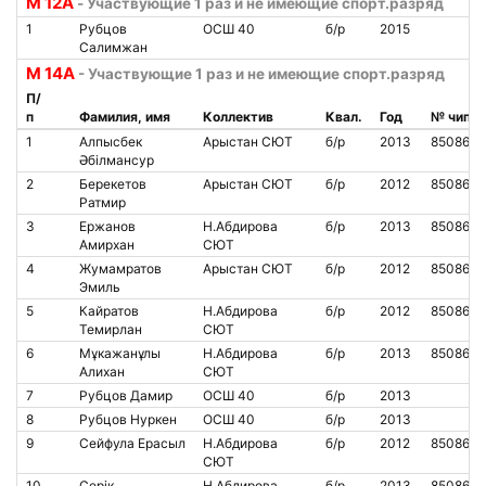
M 12A
- Участвующие 1 раз и не имеющие спорт.разряд
1
Рубцов
ОСШ 40
б/р
2015
Салимжан
M 14А
- Участвующие 1 раз и не имеющие спорт.разряд
П/
п
Фамилия, имя
Коллектив
Квал.
Год
№ чипа
1
Алпысбек
Арыстан СЮТ
б/р
2013
8508607
Әбілмансур
2
Берекетов
Арыстан СЮТ
б/р
2012
850860
Ратмир
3
Ержанов
Н.Абдирова
б/р
2013
8508615
Амирхан
СЮТ
4
Жумамратов
Арыстан СЮТ
б/р
2012
8508605
Эмиль
5
Кайратов
Н.Абдирова
б/р
2012
8508618
Темирлан
СЮТ
6
Мұкажанұлы
Н.Абдирова
б/р
2013
8508614
Алихан
СЮТ
7
Рубцов Дамир
ОСШ 40
б/р
2013
8
Рубцов Нуркен
ОСШ 40
б/р
2013
9
Сейфула Ерасыл
Н.Абдирова
б/р
2012
8508617
СЮТ
10
Серік
Н.Абдирова
б/р
2013
8508620