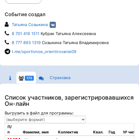
Событие создал
Татьяна Созыкина
8 701 416 1511
Кубрак Татьяна Алексеевна
8 777 893 1319
Созыкина Татьяна Владимировна
t.me/sportivnoe_orientirovanie09
Страховка
173
Список участников, зарегистрировавшихся
Он-лайн
Выгрузить в файл для программы:
П/
п
Фамилия, имя
Коллектив
Квал.
Год
№ чипа