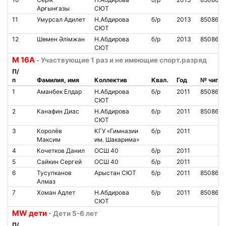
Арғынғазы
СЮТ
11
Умурсал Адилет
Н.Абдирова
б/р
2013
8508613
СЮТ
12
Шөмен Әлімжан
Н.Абдирова
б/р
2013
8508612
СЮТ
M 16A
- Участвующие 1 раз и не имеющие спорт.разряд
П/
п
Фамилия, имя
Коллектив
Квал.
Год
№ чипа
1
Аманбек Елдар
Н.Абдирова
б/р
2011
8508616
СЮТ
2
Канафин Диас
Н.Абдирова
б/р
2011
8508611
СЮТ
3
Королёв
КГУ «Гимназии
б/р
2011
Максим
им. Шакарима»
4
Кочетков Данил
ОСШ 40
б/р
2011
5
Сайкин Сергей
ОСШ 40
б/р
2011
6
Тусупканов
Арыстан СЮТ
б/р
2011
8508602
Алмаз
7
Хоман Адлет
Н.Абдирова
б/р
2011
8508610
СЮТ
MW дети
- Дети 5-6 лет
П/