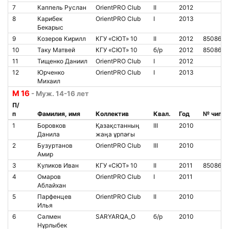
7
Каппель Руслан
OrientPRO Club
II
2012
8
Карибек
OrientPRO Club
I
2013
Бекарыс
9
Козеров Кирилл
КГУ «СЮТ» 10
II
2012
8508628
10
Таку Матвей
КГУ «СЮТ» 10
б/р
2012
8508629
11
Тищенко Даниил
OrientPRO Club
I
2012
12
Юрченко
OrientPRO Club
I
2013
Михаил
М 16
- Муж. 14-16 лет
П/
п
Фамилия, имя
Коллектив
Квал.
Год
№ чипа
1
Боровков
Қазақстанның
III
2010
Данила
жаңа ұрпағы
2
Бузуртанов
OrientPRO Club
III
2010
Амир
3
Куликов Иван
КГУ «СЮТ» 10
II
2011
8508626
4
Омаров
OrientPRO Club
I
2011
Аблайхан
5
Парфенцев
OrientPRO Club
II
2010
Илья
6
Сәлмен
SARYARQA_O
б/р
2010
Нұрлыбек