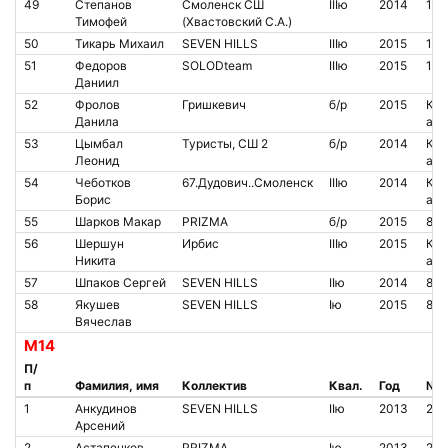
49
Степанов
Смоленск СШ
IIIю
2014
100
Тимофей
(Хвастовский С.А.)
50
Тикарь Михаил
SEVEN HILLS
IIIю
2015
184
51
Федоров
SOLODteam
IIIю
2015
142
Даниил
52
Фролов
Гришкевич
б/р
2015
Кон
Данила
аре
53
Цымбал
Туристы, СШ 2
б/р
2014
Кон
Леонид
аре
54
Чеботков
67.Дудович..Смоленск
IIIю
2014
Кон
Борис
аре
55
Шарков Макар
PRIZMA
б/р
2015
853
56
Шершун
Ирбис
IIIю
2015
Кон
Никита
аре
57
Шпаков Сергей
SEVEN HILLS
IIю
2014
85
58
Якушев
SEVEN HILLS
Iю
2015
853
Вячеслав
М14
П/
п
Фамилия, имя
Коллектив
Квал.
Год
№ ч
1
Анкудинов
SEVEN HILLS
IIю
2013
205
Арсений
2
Астапенков
PRIZMA
Iю
2013
20