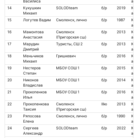
Василиса
аре
14
Кукушкин
SOLODteam
б/р
2019
Кон
Михаил
аре
15
Логутев Вадим
Смоленск, лично
б/р
1987
Кон
аре
16
Мамонтова
Смоленск
б/р
2013
Кон
Анастасия
(Пригорская сш)
аре
17
Марудин
Туристы, СШ 2
б/р
2013
Кон
Дмитрий
аре
18
Меньчиков
Гришкевич
б/р
2016
Кон
Михаил
аре
19
Нестеров
МБОУ СОШ 1
б/р
2015
Кон
Степан
аре
20
Никонов
МБОУ СОШ 1
б/р
2014
Кон
Владислав
аре
21
Прокопенков
МБОУ СОШ 1
б/р
2016
Кон
Илья
аре
22
Прокопенкова
Смоленск
IIIю
2013
Кон
Таисия
(Пригорская сш)
аре
23
Ряпосова
Смоленск, лично
б/р
1990
Кон
Елена
аре
24
Сергеев
SOLODteam
б/р
2022
Кон
Александр
аре