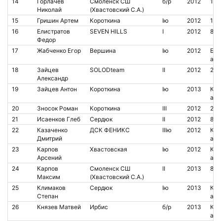
14
Горлачев
Смоленск СШ
б/р
2012
10
Николай
(Хвастовский С.А.)
15
Гришин Артем
Короткина
Iю
2012
100
16
Елистратов
SEVEN HILLS
I
2012
846
Федор
17
Жабченко Егор
Вершина
Iю
2012
Бес
аре
18
Зайцев
SOLODteam
II
2012
209
Александр
19
Зайцев Антон
Короткина
Iю
2013
Кон
аре
20
Зносок Роман
Короткина
III
2012
205
21
Исаенков Глеб
Сердюк
II
2012
841
22
Казаченко
ДСК ФЕНИКС
IIIю
2012
Кон
Дмитрий
аре
23
Карпов
Хвастовская
Iю
2012
Кон
Арсений
аре
24
Карпов
Смоленск СШ
II
2013
853
Максим
(Хвастовский С.А.)
25
Климаков
Сердюк
Iю
2013
Кон
Степан
аре
26
Князев Матвей
Ирбис
б/р
2013
Кон
аре