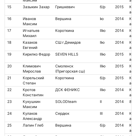
Максим
аре
15
Зазыкин Захар
Гришкевич
б/р
2015
Кон
аре
16
Иванов
Вершина
Iю
2014
Кон
Максим
аре
17
Игнатьев
Короткина
IIIю
2014
Кон
Михаил
аре
18
Казаков
СШ г.Демидов
IIю
2014
Кон
Евгений
аре
19
Кирилко Федор
SEVEN HILLS
IIIю
2015
Кон
аре
20
Климович
Смоленск
IIIю
2015
Кон
Мирослав
(Пригорская сш)
аре
21
Корельский
Короткина
б/р
2015
Кон
Степан
аре
22
Кротов
ДСК ФЕНИКС
IIIю
2014
Кон
Константин
аре
23
Кукушкин
SOLODteam
II
2014
852
Максим
24
Кулаков
Сердюк
III
2014
Кон
Александр
аре
25
Лапин Глеб
Вершина
б/р
2014
Кон
аре