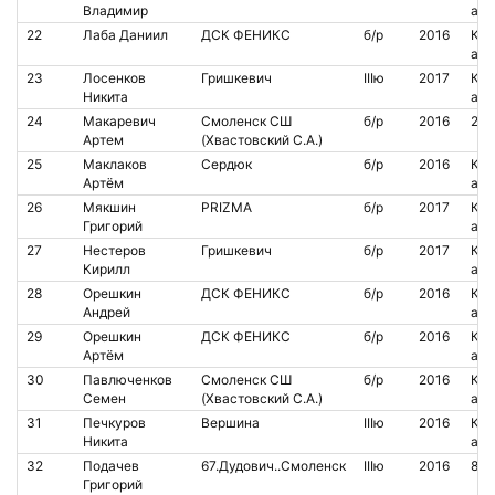
Владимир
аре
22
Лаба Даниил
ДСК ФЕНИКС
б/р
2016
Кон
аре
23
Лосенков
Гришкевич
IIIю
2017
Кон
Никита
аре
24
Макаревич
Смоленск СШ
б/р
2016
209
Артем
(Хвастовский С.А.)
25
Маклаков
Сердюк
б/р
2016
Кон
Артём
аре
26
Мякшин
PRIZMA
б/р
2017
Кон
Григорий
аре
27
Нестеров
Гришкевич
б/р
2017
Кон
Кирилл
аре
28
Орешкин
ДСК ФЕНИКС
б/р
2016
Кон
Андрей
аре
29
Орешкин
ДСК ФЕНИКС
б/р
2016
Кон
Артём
аре
30
Павлюченков
Смоленск СШ
б/р
2016
Кон
Семен
(Хвастовский С.А.)
аре
31
Печкуров
Вершина
IIIю
2016
Кон
Никита
аре
32
Подачев
67.Дудович..Смоленск
IIIю
2016
852
Григорий