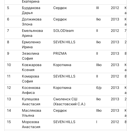
Екатерина
5
Бурдакова
Сердюк
III
2012
Кон
Дарья
аре
6
Должикова
Сердюк
IIю
2013
Кон
Элона
аре
7
Емельянова
SOLODteam
II
2012
787
Арина
8
Ермоленко
SEVEN HILLS
IIю
2013
201
Ирина
9
Зезюлина
PRIZMA
II
2013
851
София
10
Ковжарова
Короткина
IIIю
2013
Кон
Ксения
аре
11
Комарова
SEVEN HILLS
II
2012
852
София
12
Косенкова
Короткина
б/р
2013
Кон
Анфиса
аре
13
Кулешова
Смоленск СШ
IIю
2013
209
Анастасия
(Хвастовский С.А.)
14
Маслякова
Сердюк
IIIю
2013
Кон
Ульяна
аре
15
Морозова
SEVEN HILLS
I
2012
851
Анастасия