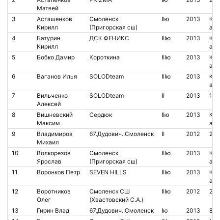
Матвей
3
Асташенков
Смоленск
IIю
2013
Кон
Кирилл
(Пригорская сш)
аре
4
Батурин
ДСК ФЕНИКС
IIIю
2013
Кон
Кирилл
аре
5
Бобко Дамир
Короткина
IIIю
2013
Кон
аре
6
Ваганов Илья
SOLODteam
IIIю
2013
Кон
аре
7
Вильченко
SOLODteam
II
2013
111
Алексей
8
Вишневский
Сердюк
IIю
2013
Кон
Максим
аре
9
Владимиров
67.Дудович..Смоленск
II
2012
210
Михаил
10
Волкорезов
Смоленск
IIIю
2013
Кон
Ярослав
(Пригорская сш)
аре
11
Воронков Петр
SEVEN HILLS
IIIю
2013
Кон
аре
12
Воротников
Смоленск СШ
IIIю
2012
200
Олег
(Хвастовский С.А.)
13
Гирин Влад
67.Дудович..Смоленск
Iю
2013
852