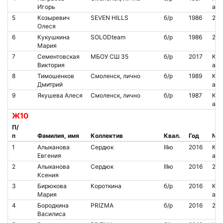
Игорь
аре
5
Козыревич
SEVEN HILLS
б/р
1986
200
Олеся
6
Кукушкина
SOLODteam
б/р
1986
207
Мария
7
Сементовская
МБОУ СШ 35
б/р
2017
Кон
Виктория
аре
8
Тимошенков
Смоленск, лично
б/р
1989
Кон
Дмитрий
аре
9
Якушева Алеся
Смоленск, лично
б/р
1987
Кон
аре
Ж10
П/
п
Фамилия, имя
Коллектив
Квал.
Год
№ ч
1
Алыканова
Сердюк
IIIю
2016
Кон
Евгения
аре
2
Алыканова
Сердюк
IIIю
2016
209
Ксения
3
Бирюкова
Короткина
б/р
2016
Кон
Мария
аре
4
Бородкина
PRIZMA
б/р
2016
223
Василиса