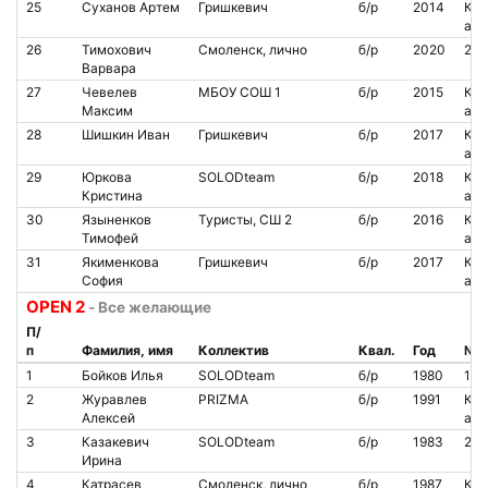
25
Суханов Артем
Гришкевич
б/р
2014
Кон
аре
26
Тимохович
Смоленск, лично
б/р
2020
200
Варвара
27
Чевелев
МБОУ СОШ 1
б/р
2015
Кон
Максим
аре
28
Шишкин Иван
Гришкевич
б/р
2017
Кон
аре
29
Юркова
SOLODteam
б/р
2018
Кон
Кристина
аре
30
Языненков
Туристы, СШ 2
б/р
2016
Кон
Тимофей
аре
31
Якименкова
Гришкевич
б/р
2017
Кон
София
аре
OPEN 2
- Все желающие
П/
п
Фамилия, имя
Коллектив
Квал.
Год
№ ч
1
Бойков Илья
SOLODteam
б/р
1980
155
2
Журавлев
PRIZMA
б/р
1991
Кон
Алексей
аре
3
Казакевич
SOLODteam
б/р
1983
222
Ирина
4
Катрасев
Смоленск, лично
б/р
1987
Кон