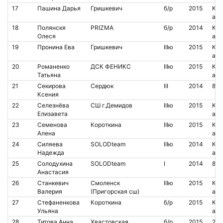
17
Пашина Дарья
Гришкевич
б/р
2015
Кон
аре
18
Полянскя
PRIZMA
б/р
2014
Кон
Олеся
аре
19
Пронина Ева
Гришкевич
IIIю
2015
Кон
аре
20
Романенко
ДСК ФЕНИКС
IIIю
2015
Кон
Татьяна
аре
21
Секирова
Сердюк
III
2014
83
Ксения
22
Селезнёва
СШ г.Демидов
IIIю
2015
Кон
Елизавета
аре
23
Семенова
Короткина
IIIю
2015
Кон
Алена
аре
24
Силяева
SOLODteam
IIIю
2014
Кон
Надежда
аре
25
Солодухина
SOLODteam
I
2014
85
Анастасия
26
Станкевич
Смоленск
IIIю
2015
Кон
Валерия
(Пригорская сш)
аре
27
Стефаненкова
Короткина
б/р
2015
Кон
Ульяна
аре
28
Титова Анна
Хвастовская
б/р
2015
210