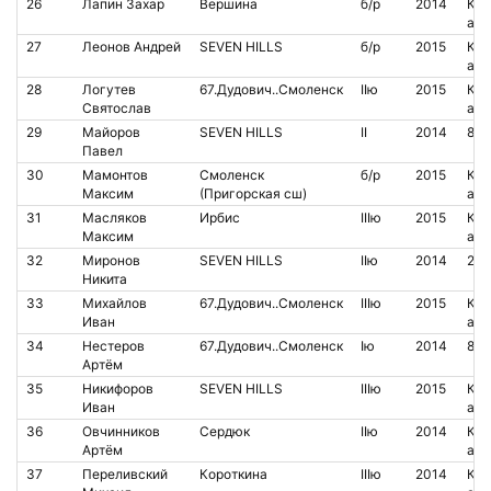
26
Лапин Захар
Вершина
б/р
2014
Кон
аре
27
Леонов Андрей
SEVEN HILLS
б/р
2015
Кон
аре
28
Логутев
67.Дудович..Смоленск
IIю
2015
Кон
Святослав
аре
29
Майоров
SEVEN HILLS
II
2014
853
Павел
30
Мамонтов
Смоленск
б/р
2015
Кон
Максим
(Пригорская сш)
аре
31
Масляков
Ирбис
IIIю
2015
Кон
Максим
аре
32
Миронов
SEVEN HILLS
IIю
2014
204
Никита
33
Михайлов
67.Дудович..Смоленск
IIIю
2015
Кон
Иван
аре
34
Нестеров
67.Дудович..Смоленск
Iю
2014
853
Артём
35
Никифоров
SEVEN HILLS
IIIю
2015
Кон
Иван
аре
36
Овчинников
Сердюк
IIю
2014
Кон
Артём
аре
37
Переливский
Короткина
IIIю
2014
Кон