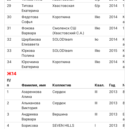
29
Титова
Хвастовская
б/р
2014
163
Екатерина
30
Федотова
Короткина
IIIю
2014
Кон
Софья
аре
31
Фокова
Смоленск СШ
IIIю
2014
109
Варвара
(Хвастовский С.А.)
32
Щербакова
SOLODteam
Iю
2014
Кон
Елизавета
аре
33
Юркова
SOLODteam
IIIю
2015
Кон
Полина
аре
34
Юрочкина
Короткина
IIIю
2014
Кон
Екатерина
аре
Ж14
П/
п
Фамилия, имя
Коллектив
Квал.
Год
№ ч
1
Азаренкова
Сердюк
III
2013
845
Алина
2
Алыканова
Сердюк
III
2013
853
Виктория
3
Андреева
Вершина
III
2013
Бес
Варвара
аре
4
Борисова
SEVEN HILLS
I
2013
806