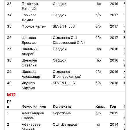
33
Потапчук
Сердюк
IIIю
2016
853
Евгений
34
Томилов
Сердюк
б/р
2017
841
Демид
35
Фролов Артем
SEVEN HILLS
б/р
2017
Кон
аре
36
Цветков
Смоленск СШ
б/р
2017
85
Ярослав
(Хвастовский С.А.)
37
Шалдыкин
Сердюк
IIIю
2016
Кон
Андрей
аре
38
Шевелев
Сердюк
IIIю
2016
Кон
Савелий
аре
39
Шишков
Смоленск
б/р
2016
Кон
Александр
(Пригорская сш)
аре
40
Якушев
SEVEN HILLS
б/р
2018
130
Михаил
М12
П/
п
Фамилия, имя
Коллектив
Квал.
Год
№ ч
1
Александров
Короткина
б/р
2015
Кон
Степан
аре
2
Афанасьев
СШ г.Демидов
IIю
2014
Кон
Матвей
аре