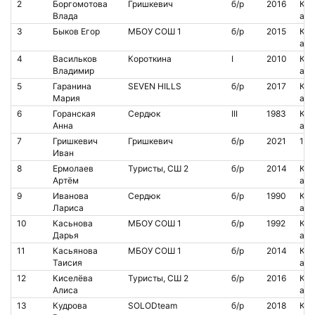
2
Боргомотова
Гришкевич
б/р
2016
Кон
Влада
аре
3
Быков Егор
МБОУ СОШ 1
б/р
2015
Кон
аре
4
Васильков
Короткина
I
2010
Кон
Владимир
аре
5
Гаранина
SEVEN HILLS
б/р
2017
Кон
Мария
аре
6
Горанская
Сердюк
III
1983
Кон
Анна
аре
7
Гришкевич
Гришкевич
б/р
2021
100
Иван
8
Ермолаев
Туристы, СШ 2
б/р
2014
Кон
Артём
аре
9
Иванова
Сердюк
б/р
1990
Кон
Лариса
аре
10
Касьнова
МБОУ СОШ 1
б/р
1992
Кон
Дарья
аре
11
Касьянова
МБОУ СОШ 1
б/р
2014
Кон
Таисия
аре
12
Киселёва
Туристы, СШ 2
б/р
2016
Кон
Алиса
аре
13
Кудрова
SOLODteam
б/р
2018
Кон