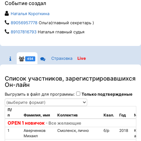
Событие создал
Наталья Короткина
89056957778
Ольга(главный секретарь )
89107816793
Наталья главный судья
Страховка
Live
454
Список участников, зарегистрировавшихся
Он-лайн
Выгрузить в файл для программы:
Только подтвержденые
П/
п
Фамилия, имя
Коллектив
Квал.
Год
№ ч
OPEN 1 новичок
- Все желающие
1
Аверченков
Смоленск, лично
б/р
2018
Кон
Михаил
аре