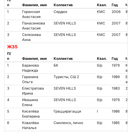
п
Фамилия, имя
Коллектив
Квал.
Год
№ ч
1
Горанская
Сердюк
КМС
2006
818
Анастасия
2
Панасенкова
SEVEN HILLS
КМС
2007
851
Анастасия
3
Селезнева
SEVEN HILLS
КМС
2007
841
Анна
Ж35
П/
п
Фамилия, имя
Коллектив
Квал.
Год
№ ч
1
Баранова
БК
б/р
1979
Кон
Надежда
аре
2
Гаранина
Туристы, СШ 2
б/р
1989
Бес
Ольга
аре
3
Елистратова
SEVEN HILLS
б/р
1983
200
Ирина
4
Ивашина
SEVEN HILLS
б/р
1979
211
Елена
5
Киселёва
Граццирагацци
I
1986
805
Екатерина
6
Ковалёва
Смоленск, лично
б/р
1985
851
Наталья