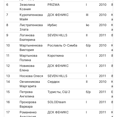
6
Зезюлина
PRIZMA
I
2010
852
Ксения
7
Куропатенкова
ДСК ФЕНИКС
III
2010
Кон
Майя
аре
8
Листратенкова
Ирбис
Iю
2010
Кон
Злата
аре
9
Логинова
SEVEN HILLS
II
2011
852
Екатерина
10
Мартыненкова
Рославль О-Симба
б/р
2010
Кон
Виктория
аре
11
Мартынова
Короткина
I
2011
851
Полина
12
Новикова
ДСК ФЕНИКС
I
2011
852
Елена
13
Носкова Олеся
SEVEN HILLS
I
2011
851
14
Овчинникова
Сердюк
II
2010
Кон
Маргарита
аре
15
Петрова
Туристы, СШ 2
б/р
2011
Бес
Ангелина
аре
16
Прохорова
SOLODteam
I
2011
852
Варвара
17
Романенко
ДСК ФЕНИКС
I
2011
Кон
Анастасия
аре