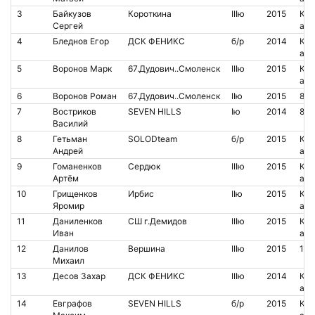
3
Байкузов
Короткина
IIIю
2015
Кон
Сергей
аре
4
Бледнов Егор
ДСК ФЕНИКС
б/р
2014
Кон
аре
5
Воронов Марк
67.Дудович..Смоленск
IIIю
2015
Кон
аре
6
Воронов Роман
67.Дудович..Смоленск
IIю
2015
853
7
Востриков
SEVEN HILLS
Iю
2014
852
Василий
8
Гетьман
SOLODteam
б/р
2015
Кон
Андрей
аре
9
Гоманенков
Сердюк
IIIю
2015
Кон
Артём
аре
10
Грищенков
Ирбис
IIю
2015
Кон
Яромир
аре
11
Даниленков
СШ г.Демидов
IIIю
2015
Кон
Иван
аре
12
Данилов
Вершина
IIIю
2015
145
Михаил
13
Десов Захар
ДСК ФЕНИКС
IIIю
2014
Кон
аре
14
Евграфов
SEVEN HILLS
б/р
2015
Кон