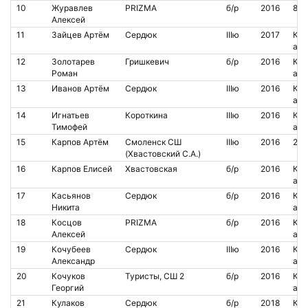
10
Журавлев
PRIZMA
б/р
2016
854
Алексей
11
Зайцев Артём
Сердюк
IIIю
2017
Кон
аре
12
Золотарев
Гришкевич
б/р
2016
Кон
Роман
аре
13
Иванов Артём
Сердюк
IIIю
2016
Кон
аре
14
Игнатьев
Короткина
IIIю
2016
Кон
Тимофей
аре
15
Карпов Артём
Смоленск СШ
IIIю
2016
210
(Хвастовский С.А.)
16
Карпов Елисей
Хвастовская
б/р
2016
Кон
аре
17
Касьянов
Сердюк
б/р
2016
Кон
Никита
аре
18
Косцов
PRIZMA
б/р
2016
Кон
Алексей
аре
19
Кочубеев
Сердюк
IIIю
2016
Кон
Александр
аре
20
Кочуков
Туристы, СШ 2
б/р
2016
Кон
Георгий
аре
21
Кулаков
Сердюк
б/р
2018
Кон