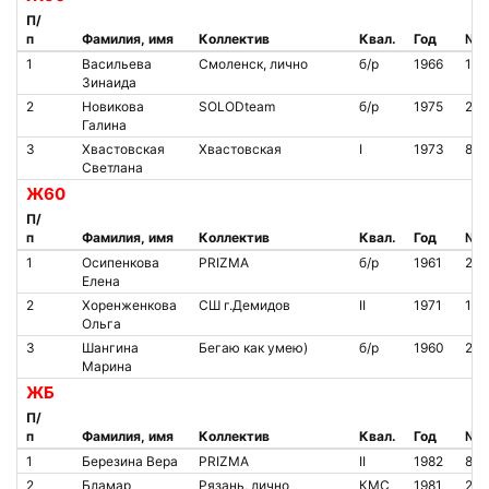
П/
п
Фамилия, имя
Коллектив
Квал.
Год
№ ч
1
Васильева
Смоленск, лично
б/р
1966
100
Зинаида
2
Новикова
SOLODteam
б/р
1975
207
Галина
3
Хвастовская
Хвастовская
I
1973
841
Светлана
Ж60
П/
п
Фамилия, имя
Коллектив
Квал.
Год
№ ч
1
Осипенкова
PRIZMA
б/р
1961
216
Елена
2
Хоренженкова
СШ г.Демидов
II
1971
140
Ольга
3
Шангина
Бегаю как умею)
б/р
1960
205
Марина
ЖБ
П/
п
Фамилия, имя
Коллектив
Квал.
Год
№ ч
1
Березина Вера
PRIZMA
II
1982
85
2
Бламар
Рязань, лично
КМС
1981
210