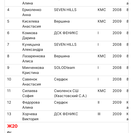
Алина
аре
4
Ермоленко
SEVEN HILLS
КМС
2008
80
Анна
5
Киселева
Вершина
КМС
2009
853
Анастасия
6
Комкова
ДСК ФЕНИКС
I
2009
853
Дарина
7
Куницына
SEVEN HILLS
I
2008
85
Александра
8
Лазаренкова
Вершина
КМС
2009
800
Алиса
9
Минченкова
SOLODteam
I
2008
807
Кристина
10
Савенок
Сердюк
I
2008
850
Анастасия
11
Силаева
Смоленск СШ
КМС
2009
853
София
(Хвастовский С.А.)
12
Федорова
Сердюк
II
2009
Кон
Алина
аре
13
Хорчева
ДСК ФЕНИКС
III
2009
Кон
Виктория
аре
Ж20
П/