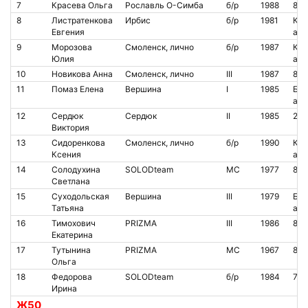
7
Красева Ольга
Рославль О-Симба
б/р
1988
837
8
Листратенкова
Ирбис
б/р
1981
Кон
Евгения
аре
9
Морозова
Смоленск, лично
б/р
1987
Кон
Юлия
аре
10
Новикова Анна
Смоленск, лично
III
1987
821
11
Помаз Елена
Вершина
I
1985
Бес
аре
12
Сердюк
Сердюк
II
1985
211
Виктория
13
Сидоренкова
Смоленск, лично
б/р
1990
Кон
Ксения
аре
14
Солодухина
SOLODteam
МС
1977
871
Светлана
15
Суходольская
Вершина
III
1979
Бес
Татьяна
аре
16
Тимохович
PRIZMA
III
1986
80
Екатерина
17
Тутынина
PRIZMA
МС
1967
851
Ольга
18
Федорова
SOLODteam
б/р
1984
721
Ирина
Ж50