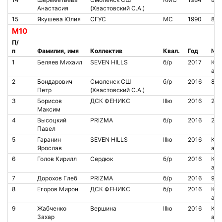
Анастасия
(Хвастовский С.А.)
15
Якушева Юлия
СГУС
МС
1990
865
М10
П/
п
Фамилия, имя
Коллектив
Квал.
Год
№ ч
1
Беляев Михаил
SEVEN HILLS
б/р
2017
Кон
аре
2
Бондарович
Смоленск СШ
б/р
2016
85
Петр
(Хвастовский С.А.)
3
Борисов
ДСК ФЕНИКС
IIIю
2016
213
Максим
4
Высоцкий
PRIZMA
б/р
2016
200
Павел
5
Гаранин
SEVEN HILLS
IIIю
2016
Кон
Ярослав
аре
6
Голов Кирилл
Сердюк
б/р
2016
Кон
аре
7
Дорохов Глеб
PRIZMA
б/р
2016
920
8
Егоров Мирон
ДСК ФЕНИКС
б/р
2016
Кон
аре
9
Жабченко
Вершина
IIIю
2016
Кон
Захар
аре