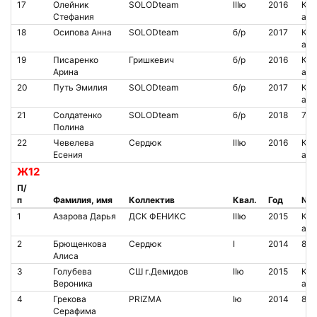
17
Олейник
SOLODteam
IIIю
2016
Кон
Стефания
аре
18
Осипова Анна
SOLODteam
б/р
2017
Кон
аре
19
Писаренко
Гришкевич
б/р
2016
Кон
Арина
аре
20
Путь Эмилия
SOLODteam
б/р
2017
Кон
аре
21
Солдатенко
SOLODteam
б/р
2018
720
Полина
22
Чевелева
Сердюк
IIIю
2016
Кон
Есения
аре
Ж12
П/
п
Фамилия, имя
Коллектив
Квал.
Год
№ ч
1
Азарова Дарья
ДСК ФЕНИКС
IIIю
2015
Кон
аре
2
Брющенкова
Сердюк
I
2014
853
Алиса
3
Голубева
СШ г.Демидов
IIю
2015
Кон
Вероника
аре
4
Грекова
PRIZMA
Iю
2014
853
Серафима