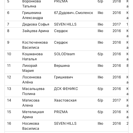
5
Воронкова
PRIZMA
б/р
2018
Кон
Татьяна
аре
6
Гришекина
67.Дудович..Смоленск
IIIю
2016
Кон
Александра
аре
7
Дедкова Софья
SEVEN HILLS
IIIю
2017
140
8
Зайцева Арина
Сердюк
IIIю
2016
Кон
аре
9
Костюченкова
Сердюк
IIIю
2016
Кон
Василиса
аре
10
Кошманова
SOLODteam
б/р
2016
Кон
Наталья
аре
11
Лихорай
Вершина
IIIю
2016
80
Мария
12
Лосенкова
Гришкевич
IIIю
2016
Кон
Алёна
аре
13
Масальцева
ДСК ФЕНИКС
б/р
2016
Кон
Полина
аре
14
Матисова
Хвастовская
б/р
2017
Кон
Алена
аре
15
Метелицкая
PRIZMA
б/р
2016
Кон
Арина
аре
16
Носикова
SEVEN HILLS
IIIю
2016
204
Василиса