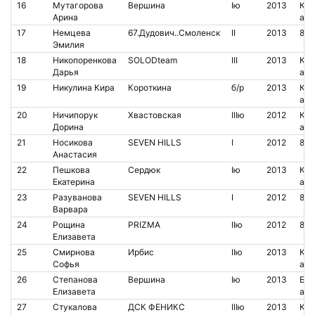
16
Мутагорова
Вершина
Iю
2013
Кон
Арина
аре
17
Немцева
67.Дудович..Смоленск
II
2013
851
Эмилия
18
Никопоренкова
SOLODteam
III
2013
Кон
Дарья
аре
19
Никулина Кира
Короткина
б/р
2013
Кон
аре
20
Ничипорук
Хвастовская
IIIю
2012
Кон
Дорина
аре
21
Носикова
SEVEN HILLS
I
2012
851
Анастасия
22
Пешкова
Сердюк
Iю
2013
Кон
Екатерина
аре
23
Разуванова
SEVEN HILLS
I
2012
850
Варвара
24
Рощина
PRIZMA
IIю
2012
80
Елизавета
25
Смирнова
Ирбис
IIю
2013
Кон
Софья
аре
26
Степанова
Вершина
Iю
2013
Бес
Елизавета
аре
27
Стукалова
ДСК ФЕНИКС
IIIю
2013
Кон