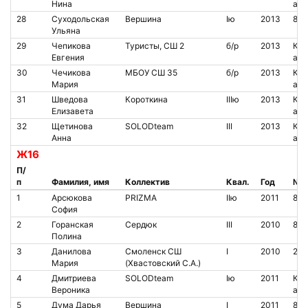
Нина
аре
28
Суходольская
Вершина
Iю
2013
842
Ульяна
29
Чепикова
Туристы, СШ 2
б/р
2013
Кон
Евгения
аре
30
Чечикова
МБОУ СШ 35
б/р
2013
Кон
Мария
аре
31
Шведова
Короткина
IIIю
2013
Кон
Елизавета
аре
32
Щетинова
SOLODteam
III
2013
Кон
Анна
аре
Ж16
П/
п
Фамилия, имя
Коллектив
Квал.
Год
№ ч
1
Арсюкова
PRIZMA
IIю
2011
846
София
2
Горанская
Сердюк
III
2010
853
Полина
3
Данилова
Смоленск СШ
I
2010
200
Мария
(Хвастовский С.А.)
4
Дмитриева
SOLODteam
Iю
2011
Кон
Вероника
аре
5
Дума Дарья
Вершина
I
2011
80