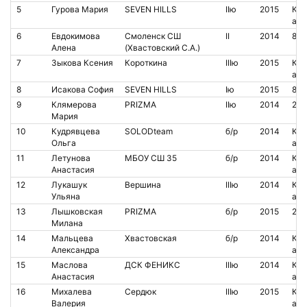
5
Гурова Мария
SEVEN HILLS
IIю
2015
Кон
аре
6
Евдокимова
Смоленск СШ
II
2014
853
Алена
(Хвастовский С.А.)
7
Зыкова Ксения
Короткина
IIIю
2015
Кон
аре
8
Исакова София
SEVEN HILLS
Iю
2015
853
9
Клямерова
PRIZMA
IIю
2014
20
Мария
10
Кудрявцева
SOLODteam
б/р
2014
Кон
Ольга
аре
11
Летунова
МБОУ СШ 35
б/р
2014
Кон
Анастасия
аре
12
Лукашук
Вершина
IIIю
2014
Кон
Ульяна
аре
13
Лышковская
PRIZMA
б/р
2015
209
Милана
14
Мальцева
Хвастовская
б/р
2014
Кон
Александра
аре
15
Маслова
ДСК ФЕНИКС
IIIю
2014
Кон
Анастасия
аре
16
Михалева
Сердюк
IIIю
2015
Кон
Валерия
аре