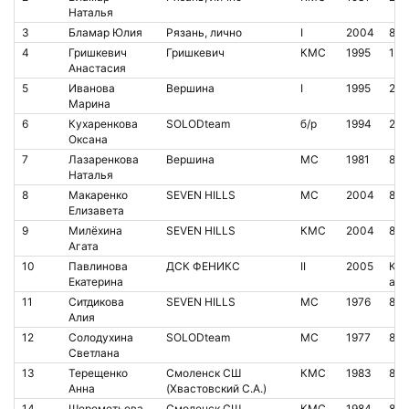
Наталья
3
Бламар Юлия
Рязань, лично
I
2004
866
4
Гришкевич
Гришкевич
КМС
1995
100
Анастасия
5
Иванова
Вершина
I
1995
205
Марина
6
Кухаренкова
SOLODteam
б/р
1994
205
Оксана
7
Лазаренкова
Вершина
МС
1981
800
Наталья
8
Макаренко
SEVEN HILLS
МС
2004
85
Елизавета
9
Милёхина
SEVEN HILLS
КМС
2004
850
Агата
10
Павлинова
ДСК ФЕНИКС
II
2005
Кон
Екатерина
аре
11
Ситдикова
SEVEN HILLS
МС
1976
84
Алия
12
Солодухина
SOLODteam
МС
1977
871
Светлана
13
Терещенко
Смоленск СШ
КМС
1983
85
Анна
(Хвастовский С.А.)
14
Шереметьева
Смоленск СШ
КМС
1984
83