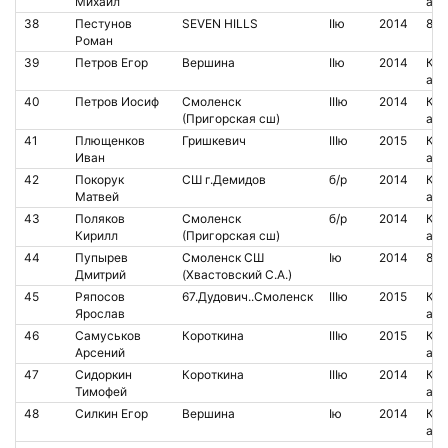
Михаил
аре
38
Пестунов
SEVEN HILLS
IIю
2014
852
Роман
39
Петров Егор
Вершина
IIю
2014
Кон
аре
40
Петров Иосиф
Смоленск
IIIю
2014
Кон
(Пригорская сш)
аре
41
Плющенков
Гришкевич
IIIю
2015
Кон
Иван
аре
42
Покорук
СШ г.Демидов
б/р
2014
Кон
Матвей
аре
43
Поляков
Смоленск
б/р
2014
Кон
Кирилл
(Пригорская сш)
аре
44
Пупырев
Смоленск СШ
Iю
2014
83
Дмитрий
(Хвастовский С.А.)
45
Ряпосов
67.Дудович..Смоленск
IIIю
2015
Кон
Ярослав
аре
46
Самуськов
Короткина
IIIю
2015
Кон
Арсений
аре
47
Сидоркин
Короткина
IIIю
2014
Кон
Тимофей
аре
48
Силкин Егор
Вершина
Iю
2014
Кон
аре