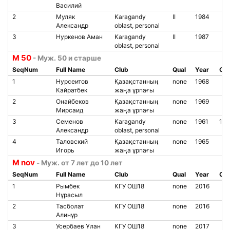
Василий
2
Муляк
Karagandy
II
1984
Александр
oblast, personal
3
Нуркенов Аман
Karagandy
II
1987
oblast, personal
М 50
- Муж. 50 и старше
SeqNum
Full Name
Club
Qual
Year
Chi
1
Нурсеитов
Қазақстанның
none
1968
Кайратбек
жаңа ұрпағы
2
Онайбеков
Қазақстанның
none
1969
Мирсаид
жаңа ұрпағы
3
Семенов
Karagandy
none
1961
14
Александр
oblast, personal
4
Таловский
Қазақстанның
none
1965
Игорь
жаңа ұрпағы
М nov
- Муж. от 7 лет до 10 лет
SeqNum
Full Name
Club
Qual
Year
Chi
1
Рымбек
КГУ ОШ18
none
2016
Нұрасыл
2
Тасболат
КГУ ОШ18
none
2016
Алинұр
3
Усербаев Ұлан
КГУ ОШ18
none
2017