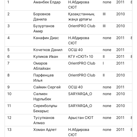
1
Аманбек Елдар
Н.Абдирова
none
2011
850
СЮТ
2
Боровков
Қазақстанның
III
2010
Данила
жаңа ұрпағы
3
Бузуртанов
OrientPRO Club
III
2010
Амир
4
Канафин Диас
Н.Абдирова
none
2011
850
СЮТ
5
Кочетков Данил
ОСШ 40
none
2011
6
Куликов Иван
КГУ «СЮТ» 10
II
2011
85
7
Омаров
OrientPRO Club
I
2011
Аблайхан
8
Парфенцев
OrientPRO Club
II
2010
Илья
9
Сайкин Сергей
ОСШ 40
none
2011
10
Сәлмен
SARYARQA_O
none
2010
Нұрлыбек
11
Серекболұлы
SARYARQA_O
none
2010
Бекарыс
12
Тусупканов
Арыстан СЮТ
none
2011
85
Алмаз
13
Хоман Адлет
Н.Абдирова
none
2011
85
СЮТ