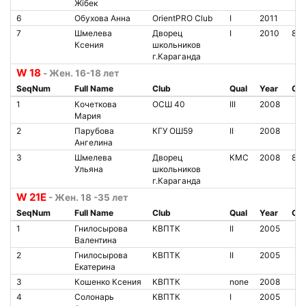
Жібек
6
Обухова Анна
OrientPRO Club
I
2011
7
Шмелева
Дворец
I
2010
850
Ксения
школьников
г.Караганда
W 18
- Жен. 16-18 лет
SeqNum
Full Name
Club
Qual
Year
Chi
1
Кочеткова
ОСШ 40
III
2008
Мария
2
Парубова
КГУ ОШ59
II
2008
Ангелина
3
Шмелева
Дворец
КМС
2008
850
Ульяна
школьников
г.Караганда
W 21Е
- Жен. 18 -35 лет
SeqNum
Full Name
Club
Qual
Year
Chi
1
Гнилосырова
КВПТК
II
2005
Валентина
2
Гнилосырова
КВПТК
II
2005
Екатерина
3
Кошенко Ксения
КВПТК
none
2008
4
Солонарь
КВПТК
I
2005