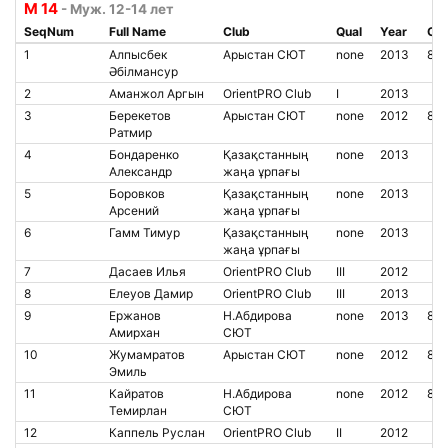
М 14
- Муж. 12-14 лет
SeqNum
Full Name
Club
Qual
Year
Chi
1
Алпысбек
Арыстан СЮТ
none
2013
85
Әбілмансур
2
Аманжол Аргын
OrientPRO Club
I
2013
3
Берекетов
Арыстан СЮТ
none
2012
85
Ратмир
4
Бондаренко
Қазақстанның
none
2013
Александр
жаңа ұрпағы
5
Боровков
Қазақстанның
none
2013
Арсений
жаңа ұрпағы
6
Гамм Тимур
Қазақстанның
none
2013
жаңа ұрпағы
7
Дасаев Илья
OrientPRO Club
III
2012
8
Елеуов Дамир
OrientPRO Club
III
2013
9
Ержанов
Н.Абдирова
none
2013
850
Амирхан
СЮТ
10
Жумамратов
Арыстан СЮТ
none
2012
85
Эмиль
11
Кайратов
Н.Абдирова
none
2012
850
Темирлан
СЮТ
12
Каппель Руслан
OrientPRO Club
II
2012