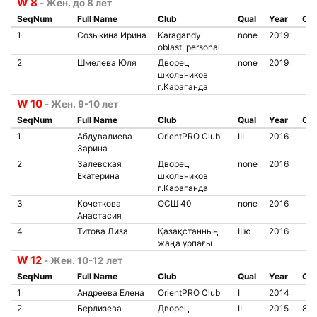
W 8
- Жен. до 8 лет
SeqNum
Full Name
Club
Qual
Year
Chi
1
Созыкина Ирина
Karagandy
none
2019
oblast, personal
2
Шмелева Юля
Дворец
none
2019
школьников
г.Караганда
W 10
- Жен. 9-10 лет
SeqNum
Full Name
Club
Qual
Year
Chi
1
Абдувалиева
OrientPRO Club
III
2016
Зарина
2
Залевская
Дворец
none
2016
Екатерина
школьников
г.Караганда
3
Кочеткова
ОСШ 40
none
2016
Анастасия
4
Титова Лиза
Қазақстанның
IIIю
2016
жаңа ұрпағы
W 12
- Жен. 10-12 лет
SeqNum
Full Name
Club
Qual
Year
Chi
1
Андреева Елена
OrientPRO Club
I
2014
2
Берлизева
Дворец
II
2015
850