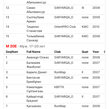
Абильмансур
12
Сакан
SARYARQA_O
III
2008
Абылмансур
13
Сылтаубаев
SARYARQA_O
none
2009
Арман
14
Тищенко
OrientPRO Club
КМС
2010
Станислав
15
Толымбеков
SARYARQA_O
КМС
2008
Санжар
М 20Е
- Муж. 17-20 лет
SeqNum
Full Name
Club
Qual
Year
Chi
1
Аманқұл Олжас
SARYARQA_O
none
2008
2
Балакаев
SARYARQA_O
none
2007
Жанболат
3
Барило Данил
RunMap
II
2007
4
Бектасов
SARYARQA_O
none
2008
Еркебұлан
5
Кемаладин
КВПТК
none
2007
Сұлтанғазы
6
Қайыргелді
SARYARQA_O
II
2007
Ерқанат
7
Қасымхан
RunMap
none
2008