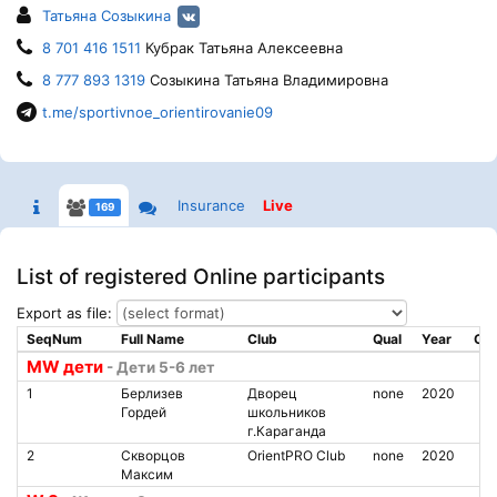
Татьяна Созыкина
8 701 416 1511
Кубрак Татьяна Алексеевна
8 777 893 1319
Созыкина Татьяна Владимировна
t.me/sportivnoe_orientirovanie09
Insurance
Live
169
List of registered Online participants
Export as file:
SeqNum
Full Name
Club
Qual
Year
Chi
MW дети
- Дети 5-6 лет
1
Берлизев
Дворец
none
2020
Гордей
школьников
г.Караганда
2
Скворцов
OrientPRO Club
none
2020
Максим