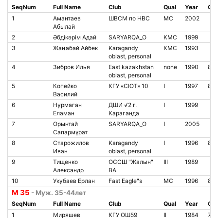
SeqNum
Full Name
Club
Qual
Year
Chi
1
Амантаев
ШВСМ по НВС
МС
2002
Абылай
2
Әбдікәрім Адай
SARYARQA_O
КМС
1999
3
Жаңабай Айбек
Karagandy
КМС
1993
oblast, personal
4
Зибров Илья
East kazakhstan
none
1990
866
oblast, personal
5
Копейко
КГУ «СЮТ» 10
I
1997
85
Василий
6
Нурмаган
ДШИ √2 г.
I
1999
Еламан
Караганда
7
Орынтай
SARYARQA_O
I
2005
Сапармұрат
8
Старожилов
Karagandy
I
1996
801
Иван
oblast, personal
9
Тищенко
ОССШ "Жалын"
III
1989
Александр
ВА
10
Укубаев Ерлан
Fast Eagle"s
МС
1996
85
М 35
- Муж. 35-44лет
SeqNum
Full Name
Club
Qual
Year
Chi
1
Миряшев
КГУ ОШ59
II
1984
777