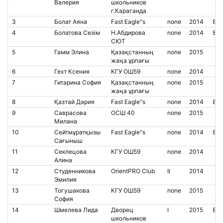
Валерия
школьников
г.Караганда
3
Болат Аяна
Fast Eagle"s
none
2014
85
4
Болатова Сезім
Н.Абдирова
none
2014
85
СЮТ
5
Гамм Элина
Қазақстанның
none
2015
жаңа ұрпағы
6
Гехт Ксения
КГУ ОШ59
none
2014
7
Гитарина София
Қазақстанның
none
2015
жаңа ұрпағы
8
Қазтай Дәрия
Fast Eagle"s
none
2014
85
9
Саврасова
ОСШ 40
none
2015
Милана
10
Сейтмұратқызы
Fast Eagle"s
none
2014
85
Сағыныш
11
Секлецова
КГУ ОШ59
none
2014
Алина
12
Студенникова
OrientPRO Club
II
2014
Эмилия
13
Тогушакова
КГУ ОШ59
none
2015
София
14
Шмелева Лида
Дворец
I
2015
85
школьников