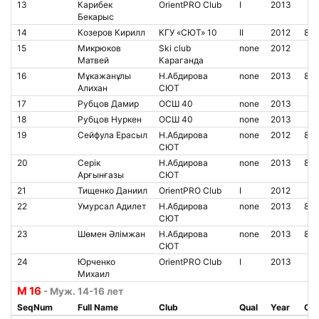
13
Карибек
OrientPRO Club
I
2013
Бекарыс
14
Козеров Кирилл
КГУ «СЮТ» 10
II
2012
85
15
Микрюков
Ski club
none
2012
Матвей
Караганда
16
Мұкажанұлы
Н.Абдирова
none
2013
85
Алихан
СЮТ
17
Рубцов Дамир
ОСШ 40
none
2013
18
Рубцов Нуркен
ОСШ 40
none
2013
19
Сейфула Ерасыл
Н.Абдирова
none
2012
850
СЮТ
20
Серік
Н.Абдирова
none
2013
85
Арғынғазы
СЮТ
21
Тищенко Даниил
OrientPRO Club
I
2012
22
Умурсал Адилет
Н.Абдирова
none
2013
85
СЮТ
23
Шөмен Әлімжан
Н.Абдирова
none
2013
850
СЮТ
24
Юрченко
OrientPRO Club
I
2013
Михаил
М 16
- Муж. 14-16 лет
SeqNum
Full Name
Club
Qual
Year
Chi