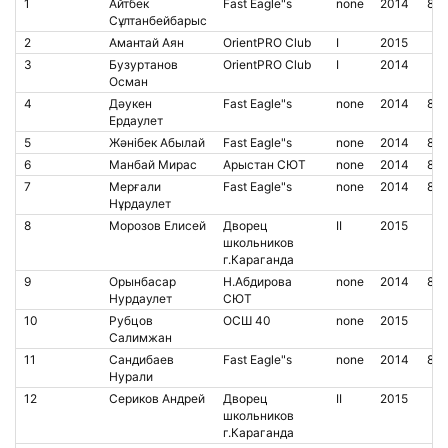
1
Айтбек
Fast Eagle"s
none
2014
85
Сұлтанбейбарыс
2
Амантай Аян
OrientPRO Club
I
2015
3
Бузуртанов
OrientPRO Club
I
2014
Осман
4
Дәукен
Fast Eagle"s
none
2014
85
Ердаулет
5
Жәнібек Абылай
Fast Eagle"s
none
2014
85
6
Манбай Мирас
Арыстан СЮТ
none
2014
85
7
Мерғали
Fast Eagle"s
none
2014
85
Нұрдаулет
8
Морозов Елисей
Дворец
II
2015
школьников
г.Караганда
9
Орынбасар
Н.Абдирова
none
2014
850
Нурдаулет
СЮТ
10
Рубцов
ОСШ 40
none
2015
Салимжан
11
Сандибаев
Fast Eagle"s
none
2014
85
Нурали
12
Сериков Андрей
Дворец
II
2015
школьников
г.Караганда