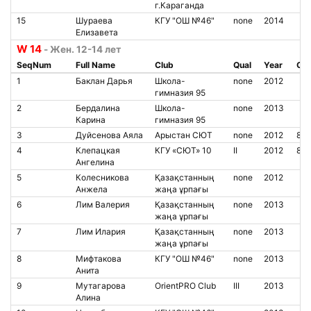
г.Караганда
15
Шураева
КГУ "ОШ №46"
none
2014
Елизавета
W 14
- Жен. 12-14 лет
SeqNum
Full Name
Club
Qual
Year
Chi
1
Баклан Дарья
Школа-
none
2012
гимназия 95
2
Бердалина
Школа-
none
2013
Карина
гимназия 95
3
Дуйсенова Аяла
Арыстан СЮТ
none
2012
85
4
Клепацкая
КГУ «СЮТ» 10
II
2012
85
Ангелина
5
Колесникова
Қазақстанның
none
2012
Анжела
жаңа ұрпағы
6
Лим Валерия
Қазақстанның
none
2013
жаңа ұрпағы
7
Лим Илария
Қазақстанның
none
2013
жаңа ұрпағы
8
Мифтакова
КГУ "ОШ №46"
none
2013
Анита
9
Мутагарова
OrientPRO Club
III
2013
Алина