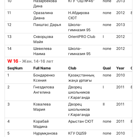
10
Назарбекова
КГУ "ОШ №46"
none
2013
Дина
11
Оразалина
Н.Абдирова
none
2012
85
Диана
СЮТ
12
Пакштас Дарья
Школа-
none
2013
гимназия 95
13
Скворцова
OrientPRO Club
I
2012
Майя
14
Шевелева
Школа-
none
2012
Наима
гимназия 95
W 16
- Жен. 14-16 лет
SeqNum
Full Name
Club
Qual
Year
Chi
1
Бондаренко
Қазақстанның
none
2010
Ксения
жаңа ұрпағы
2
Гнездилова
Дворец
I
2011
85
Ангелина
школьников
г.Караганда
3
Ковалева
Дворец
II
2011
Мария
школьников
г.Караганда
4
Корабай
Арыстан СЮТ
none
2011
85
Мадина
5
Нұрұмқанова
КГУ ОШ59
none
2010