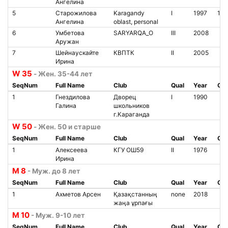
Ангелина
5
Старожилова
Karagandy
I
1997
16
Ангелина
oblast, personal
6
Умбетова
SARYARQA_O
III
2008
Аружан
7
Шейнаускайте
КВПТК
II
2005
Ирина
W 35
- Жен. 35-44 лет
SeqNum
Full Name
Club
Qual
Year
Chi
1
Гнездилова
Дворец
I
1990
Галина
школьников
г.Караганда
W 50
- Жен. 50 и старше
SeqNum
Full Name
Club
Qual
Year
Chi
1
Алексеева
КГУ ОШ59
II
1976
Ирина
М 8
- Муж. до 8 лет
SeqNum
Full Name
Club
Qual
Year
Chi
1
Ахметов Арсен
Қазақстанның
none
2018
жаңа ұрпағы
М 10
- Муж. 9-10 лет
SeqNum
Full Name
Club
Qual
Year
Chi