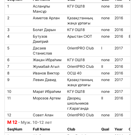
1
Асланұлы
КГУ ОШ18
none
2016
Мансұр
2
Ахметов Арлан
Қазақстанның
none
2016
жаңа ұрпағы
3
Болат Дарын
КГУ ОШ18
none
2016
4
Бутузов
Арыстан СЮТ
none
2016
85
Дмитрий
5
Дасаев
OrientPRO Club
I
2017
Станислав
6
Жақан Ибраһим
КГУ ОШ18
none
2017
7
Жумабай Агыл
OrientPRO Club
II
2016
8
Иванов Виктор
ОСШ 40
none
2016
9
Левин Давид
Қазақстанның
none
2017
жаңа ұрпағы
10
Марат Ибраһим
КГУ ОШ18
none
2017
11
Морозов Артем
Дворец
II
2016
школьников
г.Караганда
12
Совет Алан
OrientPRO Club
none
2016
М 12
- Муж. 10-12 лет
SeqNum
Full Name
Club
Qual
Year
Chi