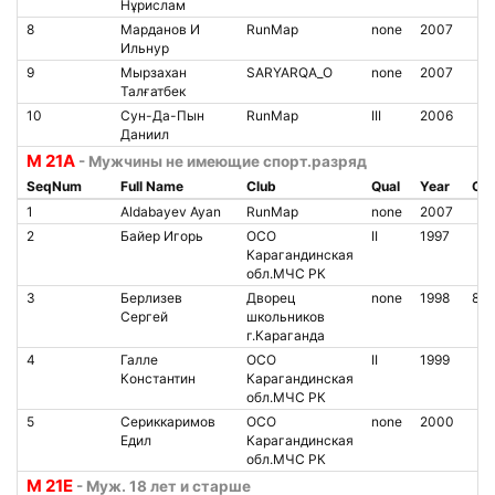
Нұрислам
8
Марданов И
RunMap
none
2007
Ильнур
9
Мырзахан
SARYARQA_O
none
2007
Талғатбек
10
Сун-Да-Пын
RunMap
III
2006
Даниил
М 21А
- Мужчины не имеющие спорт.разряд
SeqNum
Full Name
Club
Qual
Year
Chi
1
Aldabayev Ayan
RunMap
none
2007
2
Байер Игорь
ОСО
II
1997
Карагандинская
обл.МЧС РК
3
Берлизев
Дворец
none
1998
850
Сергей
школьников
г.Караганда
4
Галле
ОСО
II
1999
Константин
Карагандинская
обл.МЧС РК
5
Сериккаримов
ОСО
none
2000
Едил
Карагандинская
обл.МЧС РК
М 21Е
- Муж. 18 лет и старше