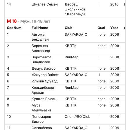
14
Шмелев Семен
Дворец
I
2010
850
школьников
г.Караганда
М 18
- Муж. 16-18 лет
SeqNum
Full Name
Club
Qual
Year
Chi
1
Айғожа
SARYARQA_O
none
2009
Бексұлтан
2
Березнев
КВПТК
none
2008
Александр
3
Воротников
RunMap
I
2008
Владислав
4
Демух Виктор
КВПТК
none
2008
5
Жакупов Әділет
SARYARQA_O
III
2008
6
Илькин Эдуард
КВПТК
none
2009
7
Кельдибеков
RunMap
none
2008
Арслан
8
Купцов Роман
КВПТК
none
2008
9
Мұса
КВПТК
none
2008
Абдульазиз
10
Пономарев
OrientPRO Club
I
2009
Виктор
11
Сагинбеков
SARYARQA_O
III
2009