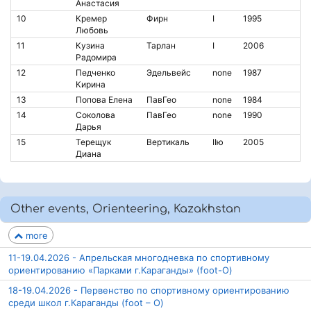
Анастасия
10
Кремер
Фирн
I
1995
Любовь
11
Кузина
Тарлан
I
2006
Радомира
12
Педченко
Эдельвейс
none
1987
Кирина
13
Попова Елена
ПавГео
none
1984
14
Соколова
ПавГео
none
1990
Дарья
15
Терещук
Вертикаль
IIю
2005
Диана
Other events, Orienteering, Kazakhstan
more
11-19.04.2026 - Апрельская многодневка по спортивному
ориентированию «Парками г.Караганды» (foot-O)
18-19.04.2026 - Первенство по спортивному ориентированию
среди школ г.Караганды (foot – O)