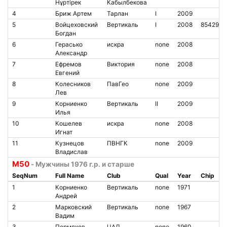
Нұртірек
Кабылбекова
4
Бриж Артем
Тарлан
I
2009
5
Войцеховский
Вертикаль
I
2008
8542962
Богдан
6
Герасько
искра
none
2008
Александр
7
Ефремов
Виктория
none
2008
Евгений
8
Колесников
ПавГео
none
2009
Лев
9
Корниенко
Вертикаль
II
2009
Илья
10
Кошелев
искра
none
2008
Игнат
11
Кузнецов
ПВНГК
none
2009
Владислав
M50
- Мужчины 1976 г.р. и старше
SeqNum
Full Name
Club
Qual
Year
Chip
1
Корниенко
Вертикаль
none
1971
Андрей
2
Марковский
Вертикаль
none
1967
Вадим
3
Пермяков
ЦАД
none
1960