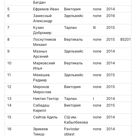
Багдан
5
Ефремов Иван
Виктория
none
2014
6
Замесный
Эдельвейс
none
2016
Александр
7
Кузин
Тарлан
III
2015
Добромир
8
Лоскутников
Вертикаль
none
2015
8520193
Михаил
9
Мазных
Эдельвейс
none
2014
Арсений
10
Марковский
Вертикаль
none
2014
Илья
11
Мекешев
Эдельвейс
none
2015
Радмир
12
Миронов
Виктория
none
2015
Мирослав
13
Никтин Гектор
Тарлан
I
2014
14
Сабадаш
Виктория
none
2015
Кирилл
15
Сейтов Адиль
СШ им.
none
2014
Кабылбекова
16
Эрикеев
Pavlodar
none
2014
Тимур
oblast