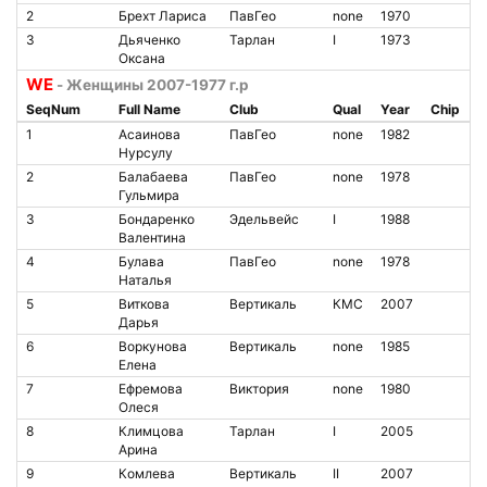
2
Брехт Лариса
ПавГео
none
1970
3
Дьяченко
Тарлан
I
1973
Оксана
WE
- Женщины 2007-1977 г.р
SeqNum
Full Name
Club
Qual
Year
Chip
1
Асаинова
ПавГео
none
1982
Нурсулу
2
Балабаева
ПавГео
none
1978
Гульмира
3
Бондаренко
Эдельвейс
I
1988
Валентина
4
Булава
ПавГео
none
1978
Наталья
5
Виткова
Вертикаль
КМС
2007
Дарья
6
Воркунова
Вертикаль
none
1985
Елена
7
Ефремова
Виктория
none
1980
Олеся
8
Климцова
Тарлан
I
2005
Арина
9
Комлева
Вертикаль
II
2007