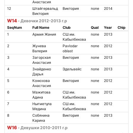
Анастасия
12
Штайгервальд
Виктория
none
2014
Виктория
W14
- Девочки 2012-2013 г.р
SeqNum
Full Name
Club
Qual
Year
Chip
1
Армия Жәния
СШ им.
none
2013
Кабылбекова
2
Жунева
Pavlodar
none
2012
Валерия
oblast
3
Загорская
Виктория
none
2013
Анастасия
4
Знайденко
Эдельвейс
none
2013
Дарья
5
Конюхова
Виктория
none
2012
Анастасия
6
Мажитова
СШ им.
none
2012
Адина
Кабылбекова
7
Нығметұла
СШ им.
none
2012
Медина
Кабылбекова
8
Собянина
Виктория
none
2013
Карина
W16
- Девушки 2010-2011 г.р