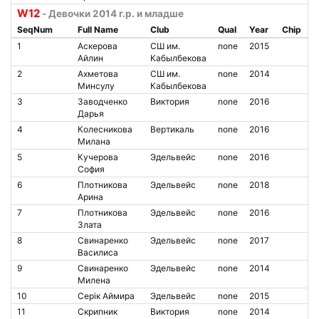
W12
- Девочки 2014 г.р. и младше
SeqNum
Full Name
Club
Qual
Year
Chip
1
Аскерова
СШ им.
none
2015
Айлин
Кабылбекова
2
Ахметова
СШ им.
none
2014
Минсулу
Кабылбекова
3
Заводченко
Виктория
none
2016
Дарья
4
Колесникова
Вертикаль
none
2016
Милана
5
Кучерова
Эдельвейс
none
2016
София
6
Плотникова
Эдельвейс
none
2018
Арина
7
Плотникова
Эдельвейс
none
2016
Злата
8
Свинаренко
Эдельвейс
none
2017
Василиса
9
Свинаренко
Эдельвейс
none
2014
Милена
10
Серiк Аймира
Эдельвейс
none
2015
11
Скрипник
Виктория
none
2014