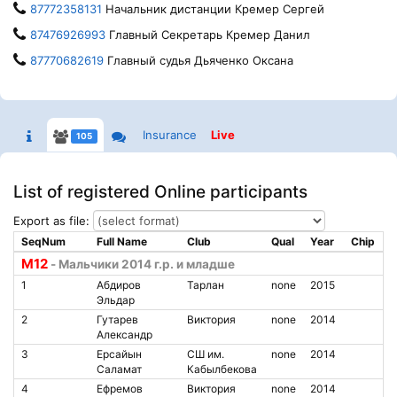
87772358131
Начальник дистанции Кремер Сергей
87476926993
Главный Секретарь Кремер Данил
87770682619
Главный судья Дьяченко Оксана
Insurance
Live
105
List of registered Online participants
Export as file:
SeqNum
Full Name
Club
Qual
Year
Chip
M12
- Мальчики 2014 г.р. и младше
1
Абдиров
Тарлан
none
2015
Эльдар
2
Гутарев
Виктория
none
2014
Александр
3
Ерсайын
СШ им.
none
2014
Саламат
Кабылбекова
4
Ефремов
Виктория
none
2014