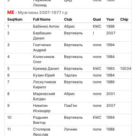
Леонид
ME
- Мужчины 2007-1977 г.р
SeqNum
Full Name
Club
Qual
Year
Chip
1
Бабенко Антон
Абрис
КМС
1998
2
Барбашин
Вертикаль
I
2007
Данил
3
Гнатченко
Вертикаль
none
1994
Андрей
4
Колесников
Вертикаль
none
1984
Олег
5
Кремер Данил
Вертикаль
КМС
1993
1503420
6
Кузин Юрий
Тарлан
none
1984
7
Лоскутников
Вертикаль
none
1986
Кирилл
8
Марковский
Абрис
none
2001
Богдан
9
Никитин
ПавГео
none
2007
Искандер
10
Родькин
Вертикаль
КМС
1994
Виктор
11
Столяров
Личник
none
1988
Ярослав