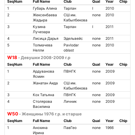
SeqNum
Full Name
Club
Qual
Year
Chip
1
Губарь Алина
Тарлан
I
2010
2
Жексенбаева
СШ им.
none
2010
Жадыра
Кабылбекова
3
Кузина
Тарлан
I
2011
Лучезара
4
Лисица Дарья
Эдельвейс
none
2011
5
Толмачева
Pavlodar
none
2010
Нелли
oblast
W18
- Девушки 2008-2009 г.р
SeqNum
Full Name
Club
Qual
Year
Chip
1
Ардуванова
ПВНГК
none
2009
Ясмин
2
Жанатан Аида
СШ им.
none
2009
Кабылбекова
3
Кох Татьяна
ПВНГК
none
2009
4
Столярова
Личник
none
2009
Василина
W50
- Женщины 1976 г.р. и старше
SeqNum
Full Name
Club
Qual
Year
Chip
1
Анохина
ПавГео
none
1966
Ирина