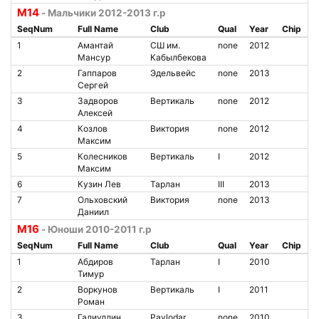
M14
- Мальчики 2012-2013 г.р
SeqNum
Full Name
Club
Qual
Year
Chip
1
Амантай
СШ им.
none
2012
Мансур
Кабылбекова
2
Гаппаров
Эдельвейс
none
2013
Сергей
3
Задворов
Вертикаль
none
2012
Алексей
4
Козлов
Виктория
none
2012
Максим
5
Колесников
Вертикаль
I
2012
Максим
6
Кузин Лев
Тарлан
III
2013
7
Ольховский
Виктория
none
2013
Даниил
M16
- Юноши 2010-2011 г.р
SeqNum
Full Name
Club
Qual
Year
Chip
1
Абдиров
Тарлан
I
2010
Тимур
2
Воркунов
Вертикаль
I
2011
Роман
3
Галиуллин
Pavlodar
none
2010