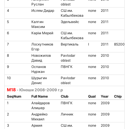
Руслан
oblast
4
Ислям Дидар
СШ им.
none
2011
Кабылбекова
5
Калгин
Эдельвейс
none
2011
Максим
6
Кәрiм Мерей
СШ им.
none
2011
Кабылбекова
7
Лоскутников
Вертикаль
I
2011
8520049
Егор
8
Новожилов
Pavlodar
none
2010
Давид
oblast
9
Оспанов
ПВНГК
none
2010
Нұржан
10
Шурыгин
Pavlodar
none
2010
Денис
oblast
M18
- Юноши 2008-2009 г.р
SeqNum
Full Name
Club
Qual
Year
Chip
1
Алайдаров
ПВНГК
none
2009
Алишер
2
Андрейко
Личник
none
2009
Михаил
3
Армия
СШ им.
none
2009