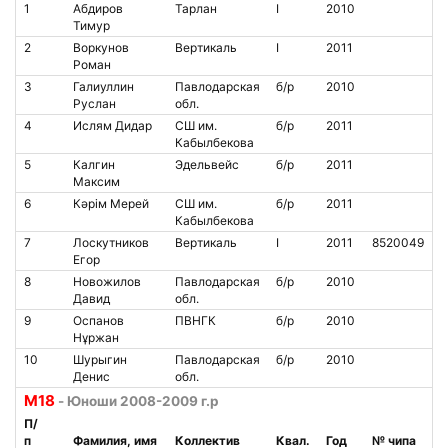
1
Абдиров
Тарлан
I
2010
Тимур
2
Воркунов
Вертикаль
I
2011
Роман
3
Галиуллин
Павлодарская
б/р
2010
Руслан
обл.
4
Ислям Дидар
СШ им.
б/р
2011
Кабылбекова
5
Калгин
Эдельвейс
б/р
2011
Максим
6
Кәрiм Мерей
СШ им.
б/р
2011
Кабылбекова
7
Лоскутников
Вертикаль
I
2011
8520049
Егор
8
Новожилов
Павлодарская
б/р
2010
Давид
обл.
9
Оспанов
ПВНГК
б/р
2010
Нұржан
10
Шурыгин
Павлодарская
б/р
2010
Денис
обл.
M18
- Юноши 2008-2009 г.р
П/
п
Фамилия, имя
Коллектив
Квал.
Год
№ чипа