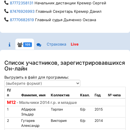
87772358131
Начальник дистанции Кремер Сергей
87476926993
Главный Секретарь Кремер Данил
87770682619
Главный судья Дьяченко Оксана
Страховка
Live
105
Список участников, зарегистрировавшихся
Он-лайн
Выгрузить в файл для программы:
П/
п
Фамилия, имя
Коллектив
Квал.
Год
№ чипа
M12
- Мальчики 2014 г.р. и младше
1
Абдиров
Тарлан
б/р
2015
Эльдар
2
Гутарев
Виктория
б/р
2014
Александр