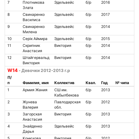
7
Плотникова
Эдельвейс
б/р
2016
Злата
8
Свинаренко
Эдельвейс
б/р
2017
Василиса
9
Свинаренко
Эдельвейс
б/р
2014
Милена
10
Серiк Аймира
Эдельвейс
б/р
2015
11
Скрипник
Виктория
б/р
2014
Анастасия
12
Штайгервальд
Виктория
б/р
2014
Виктория
W14
- Девочки 2012-2013 г.р
П/
п
Фамилия, имя
Коллектив
Квал.
Год
№ чипа
1
Армия Жәния
СШ им.
б/р
2013
Кабылбекова
2
Жунева
Павлодарская
б/р
2012
Валерия
обл.
3
Загорская
Виктория
б/р
2013
Анастасия
4
Знайденко
Эдельвейс
б/р
2013
Дарья
5
Конюхова
Виктория
б/р
2012