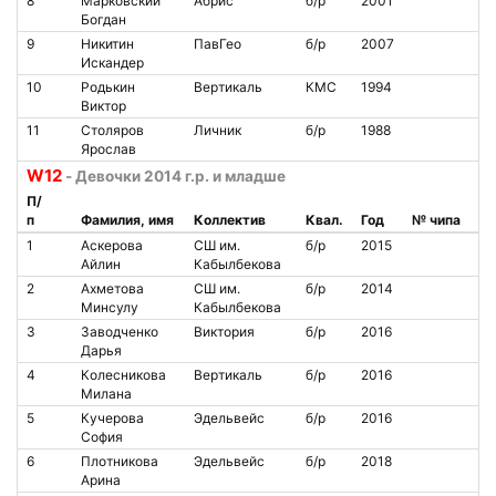
8
Марковский
Абрис
б/р
2001
Богдан
9
Никитин
ПавГео
б/р
2007
Искандер
10
Родькин
Вертикаль
КМС
1994
Виктор
11
Столяров
Личник
б/р
1988
Ярослав
W12
- Девочки 2014 г.р. и младше
П/
п
Фамилия, имя
Коллектив
Квал.
Год
№ чипа
1
Аскерова
СШ им.
б/р
2015
Айлин
Кабылбекова
2
Ахметова
СШ им.
б/р
2014
Минсулу
Кабылбекова
3
Заводченко
Виктория
б/р
2016
Дарья
4
Колесникова
Вертикаль
б/р
2016
Милана
5
Кучерова
Эдельвейс
б/р
2016
София
6
Плотникова
Эдельвейс
б/р
2018
Арина