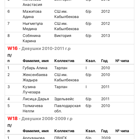
Анастасия
6
Мажитова
СШ им.
б/р
2012
Адина
Кабылбекова
7
Нығметұла
СШ им.
б/р
2012
Медина
Кабылбекова
8
Собянина
Виктория
б/р
2013
Карина
W16
- Девушки 2010-2011 г.р
П/
п
Фамилия, имя
Коллектив
Квал.
Год
№ чипа
1
Губарь Алина
Тарлан
I
2010
2
Жексенбаева
СШ им.
б/р
2010
Жадыра
Кабылбекова
3
Кузина
Тарлан
I
2011
Лучезара
4
Лисица Дарья
Эдельвейс
б/р
2011
5
Толмачева
Павлодарская
б/р
2010
Нелли
обл.
W18
- Девушки 2008-2009 г.р
П/
п
Фамилия, имя
Коллектив
Квал.
Год
№ чипа
1
Ардуванова
ПВНГК
б/р
2009