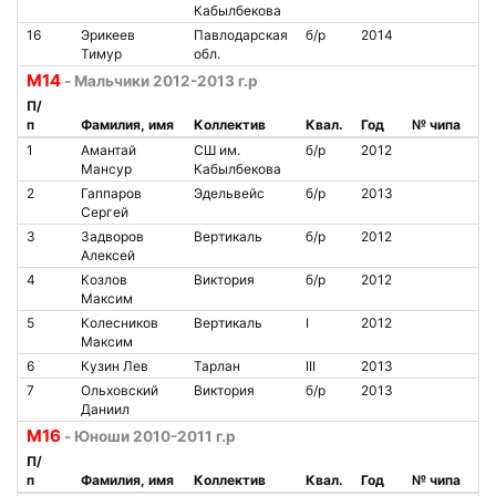
Кабылбекова
16
Эрикеев
Павлодарская
б/р
2014
Тимур
обл.
M14
- Мальчики 2012-2013 г.р
П/
п
Фамилия, имя
Коллектив
Квал.
Год
№ чипа
1
Амантай
СШ им.
б/р
2012
Мансур
Кабылбекова
2
Гаппаров
Эдельвейс
б/р
2013
Сергей
3
Задворов
Вертикаль
б/р
2012
Алексей
4
Козлов
Виктория
б/р
2012
Максим
5
Колесников
Вертикаль
I
2012
Максим
6
Кузин Лев
Тарлан
III
2013
7
Ольховский
Виктория
б/р
2013
Даниил
M16
- Юноши 2010-2011 г.р
П/
п
Фамилия, имя
Коллектив
Квал.
Год
№ чипа