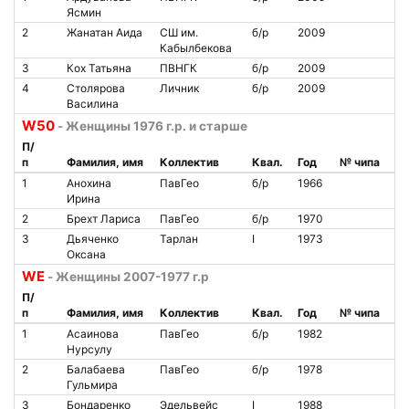
Ясмин
2
Жанатан Аида
СШ им.
б/р
2009
Кабылбекова
3
Кох Татьяна
ПВНГК
б/р
2009
4
Столярова
Личник
б/р
2009
Василина
W50
- Женщины 1976 г.р. и старше
П/
п
Фамилия, имя
Коллектив
Квал.
Год
№ чипа
1
Анохина
ПавГео
б/р
1966
Ирина
2
Брехт Лариса
ПавГео
б/р
1970
3
Дьяченко
Тарлан
I
1973
Оксана
WE
- Женщины 2007-1977 г.р
П/
п
Фамилия, имя
Коллектив
Квал.
Год
№ чипа
1
Асаинова
ПавГео
б/р
1982
Нурсулу
2
Балабаева
ПавГео
б/р
1978
Гульмира
3
Бондаренко
Эдельвейс
I
1988