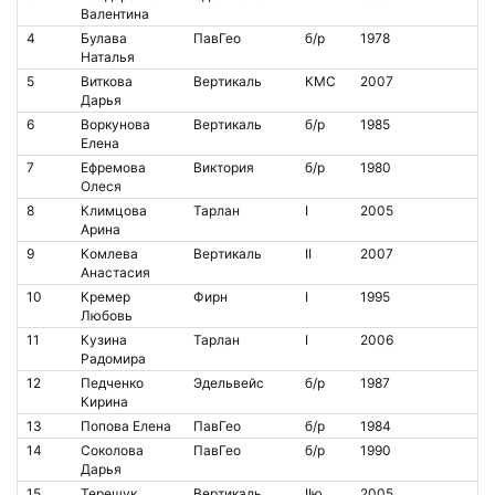
Валентина
4
Булава
ПавГео
б/р
1978
Наталья
5
Виткова
Вертикаль
КМС
2007
Дарья
6
Воркунова
Вертикаль
б/р
1985
Елена
7
Ефремова
Виктория
б/р
1980
Олеся
8
Климцова
Тарлан
I
2005
Арина
9
Комлева
Вертикаль
II
2007
Анастасия
10
Кремер
Фирн
I
1995
Любовь
11
Кузина
Тарлан
I
2006
Радомира
12
Педченко
Эдельвейс
б/р
1987
Кирина
13
Попова Елена
ПавГео
б/р
1984
14
Соколова
ПавГео
б/р
1990
Дарья
15
Терещук
Вертикаль
IIю
2005