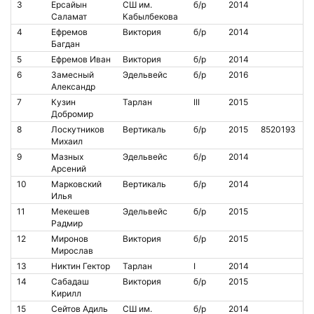
3
Ерсайын
СШ им.
б/р
2014
Саламат
Кабылбекова
4
Ефремов
Виктория
б/р
2014
Багдан
5
Ефремов Иван
Виктория
б/р
2014
6
Замесный
Эдельвейс
б/р
2016
Александр
7
Кузин
Тарлан
III
2015
Добромир
8
Лоскутников
Вертикаль
б/р
2015
8520193
Михаил
9
Мазных
Эдельвейс
б/р
2014
Арсений
10
Марковский
Вертикаль
б/р
2014
Илья
11
Мекешев
Эдельвейс
б/р
2015
Радмир
12
Миронов
Виктория
б/р
2015
Мирослав
13
Никтин Гектор
Тарлан
I
2014
14
Сабадаш
Виктория
б/р
2015
Кирилл
15
Сейтов Адиль
СШ им.
б/р
2014