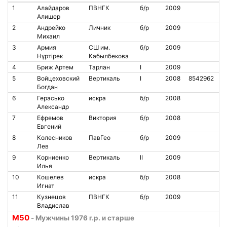
1
Алайдаров
ПВНГК
б/р
2009
Алишер
2
Андрейко
Личник
б/р
2009
Михаил
3
Армия
СШ им.
б/р
2009
Нұртірек
Кабылбекова
4
Бриж Артем
Тарлан
I
2009
5
Войцеховский
Вертикаль
I
2008
8542962
Богдан
6
Герасько
искра
б/р
2008
Александр
7
Ефремов
Виктория
б/р
2008
Евгений
8
Колесников
ПавГео
б/р
2009
Лев
9
Корниенко
Вертикаль
II
2009
Илья
10
Кошелев
искра
б/р
2008
Игнат
11
Кузнецов
ПВНГК
б/р
2009
Владислав
M50
- Мужчины 1976 г.р. и старше