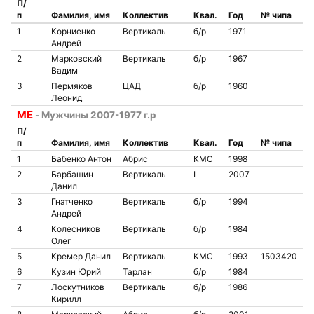
П/
п
Фамилия, имя
Коллектив
Квал.
Год
№ чипа
1
Корниенко
Вертикаль
б/р
1971
Андрей
2
Марковский
Вертикаль
б/р
1967
Вадим
3
Пермяков
ЦАД
б/р
1960
Леонид
ME
- Мужчины 2007-1977 г.р
П/
п
Фамилия, имя
Коллектив
Квал.
Год
№ чипа
1
Бабенко Антон
Абрис
КМС
1998
2
Барбашин
Вертикаль
I
2007
Данил
3
Гнатченко
Вертикаль
б/р
1994
Андрей
4
Колесников
Вертикаль
б/р
1984
Олег
5
Кремер Данил
Вертикаль
КМС
1993
1503420
6
Кузин Юрий
Тарлан
б/р
1984
7
Лоскутников
Вертикаль
б/р
1986
Кирилл