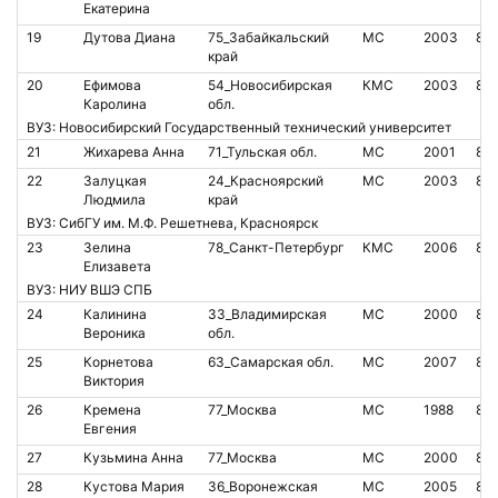
Екатерина
19
Дутова Диана
75_Забайкальский
МС
2003
81
край
20
Ефимова
54_Новосибирская
КМС
2003
84
Каролина
обл.
ВУЗ: Новосибирский Государственный технический университет
21
Жихарева Анна
71_Тульская обл.
МС
2001
86
22
Залуцкая
24_Красноярский
МС
2003
81
Людмила
край
ВУЗ: СибГУ им. М.Ф. Решетнева, Красноярск
23
Зелина
78_Санкт-Петербург
КМС
2006
81
Елизавета
ВУЗ: НИУ ВШЭ СПБ
24
Калинина
33_Владимирская
МС
2000
83
Вероника
обл.
25
Корнетова
63_Самарская обл.
МС
2007
80
Виктория
26
Кремена
77_Москва
МС
1988
86
Евгения
27
Кузьмина Анна
77_Москва
МС
2000
86
28
Кустова Мария
36_Воронежская
МС
2005
82