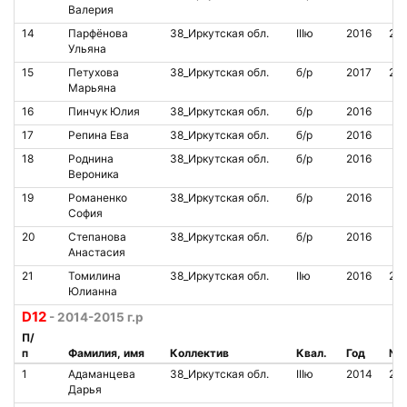
Валерия
14
Парфёнова
38_Иркутская обл.
IIIю
2016
20
Ульяна
15
Петухова
38_Иркутская обл.
б/р
2017
20
Марьяна
16
Пинчук Юлия
38_Иркутская обл.
б/р
2016
17
Репина Ева
38_Иркутская обл.
б/р
2016
18
Роднина
38_Иркутская обл.
б/р
2016
Вероника
19
Романенко
38_Иркутская обл.
б/р
2016
София
20
Степанова
38_Иркутская обл.
б/р
2016
Анастасия
21
Томилина
38_Иркутская обл.
IIю
2016
20
Юлианна
D12
- 2014-2015 г.р
П/
п
Фамилия, имя
Коллектив
Квал.
Год
№ 
1
Адаманцева
38_Иркутская обл.
IIIю
2014
20
Дарья