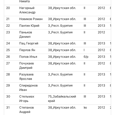
Никита
20
Нагорный
38_Иркутская обл.
II
2012
85
Александр
21
Новиков Роман
38_Иркутская обл.
III
2012
80
22
Пантин Юрий
3_Респ. Бурятия
III
2013
19
23
Паньков
3_Респ. Бурятия
II
2012
Даниил
24
Пац Георгий
38_Иркутская обл.
III
2013
15
25
Перлов Ян
38_Иркутская обл.
I
2012
81
26
Попов Илья
38_Иркутская обл.
б/р
2013
19
27
Почукаев
38_Иркутская обл.
II
2012
85
Дмитрий
28
Разуваев
3_Респ. Бурятия
II
2013
19
Ярослав
29
Спиридонов
3_Респ. Бурятия
II
2013
80
Иван
30
Стельмах
75_Забайкальский
III
2013
16
Игорь
край
31
Степанов
38_Иркутская обл.
Iю
2012
24
Андрей