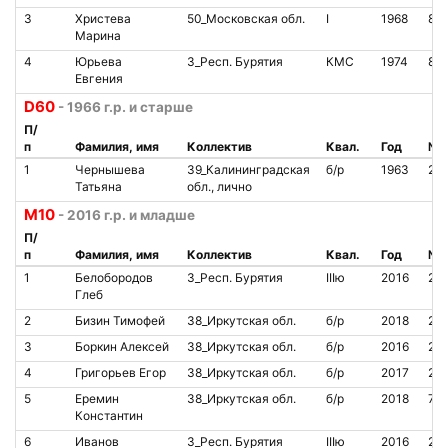
3
Христева
50_Московская обл.
I
1968
85
Марина
4
Юрьева
3_Респ. Бурятия
КМС
1974
81
Евгения
D60
- 1966 г.р. и старше
П/
п
Фамилия, имя
Коллектив
Квал.
Год
№ 
1
Чернышева
39_Калининградская
б/р
1963
23
Татьяна
обл., лично
M10
- 2016 г.р. и младше
П/
п
Фамилия, имя
Коллектив
Квал.
Год
№ 
1
Белобородов
3_Респ. Бурятия
IIIю
2016
20
Глеб
2
Бизин Тимофей
38_Иркутская обл.
б/р
2018
20
3
Боркин Алексей
38_Иркутская обл.
б/р
2016
21
4
Григорьев Егор
38_Иркутская обл.
б/р
2017
20
5
Еремин
38_Иркутская обл.
б/р
2018
72
Константин
6
Иванов
3_Респ. Бурятия
IIIю
2016
20