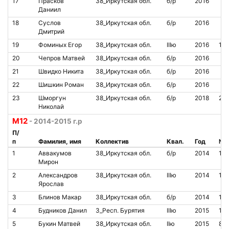
17
Прасков
38_Иркутская обл.
б/р
2016
Даниил
18
Суслов
38_Иркутская обл.
б/р
2016
Дмитрий
19
Фоминых Егор
38_Иркутская обл.
IIIю
2016
19
20
Чепров Матвей
38_Иркутская обл.
б/р
2016
21
Швидко Никита
38_Иркутская обл.
б/р
2016
22
Шишкин Роман
38_Иркутская обл.
б/р
2016
23
Шморгун
38_Иркутская обл.
б/р
2018
20
Николай
M12
- 2014-2015 г.р
П/
п
Фамилия, имя
Коллектив
Квал.
Год
№ 
1
Аввакумов
38_Иркутская обл.
б/р
2014
14
Мирон
2
Александров
38_Иркутская обл.
IIIю
2014
12
Ярослав
3
Блинов Макар
38_Иркутская обл.
б/р
2014
12
4
Будников Данил
3_Респ. Бурятия
IIIю
2015
14
5
Букин Матвей
38_Иркутская обл.
IIю
2015
85