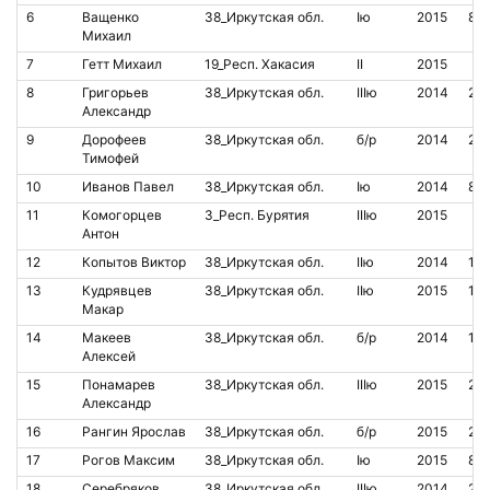
6
Ващенко
38_Иркутская обл.
Iю
2015
85
Михаил
7
Гетт Михаил
19_Респ. Хакасия
II
2015
8
Григорьев
38_Иркутская обл.
IIIю
2014
20
Александр
9
Дорофеев
38_Иркутская обл.
б/р
2014
20
Тимофей
10
Иванов Павел
38_Иркутская обл.
Iю
2014
81
11
Комогорцев
3_Респ. Бурятия
IIIю
2015
Антон
12
Копытов Виктор
38_Иркутская обл.
IIю
2014
14
13
Кудрявцев
38_Иркутская обл.
IIю
2015
199
Макар
14
Макеев
38_Иркутская обл.
б/р
2014
199
Алексей
15
Понамарев
38_Иркутская обл.
IIIю
2015
20
Александр
16
Рангин Ярослав
38_Иркутская обл.
б/р
2015
20
17
Рогов Максим
38_Иркутская обл.
Iю
2015
85
18
Серебряков
38_Иркутская обл.
IIIю
2014
21