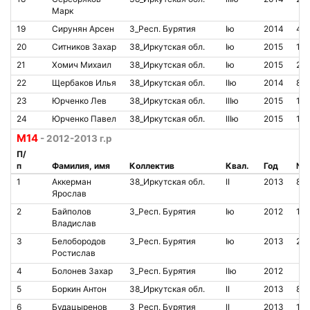
Марк
19
Сирунян Арсен
3_Респ. Бурятия
Iю
2014
46
20
Ситников Захар
38_Иркутская обл.
Iю
2015
14
21
Хомич Михаил
38_Иркутская обл.
Iю
2015
20
22
Щербаков Илья
38_Иркутская обл.
IIю
2014
85
23
Юрченко Лев
38_Иркутская обл.
IIIю
2015
12
24
Юрченко Павел
38_Иркутская обл.
IIIю
2015
14
M14
- 2012-2013 г.р
П/
п
Фамилия, имя
Коллектив
Квал.
Год
№ 
1
Аккерман
38_Иркутская обл.
II
2013
85
Ярослав
2
Байполов
3_Респ. Бурятия
Iю
2012
19
Владислав
3
Белобородов
3_Респ. Бурятия
Iю
2013
20
Ростислав
4
Болонев Захар
3_Респ. Бурятия
IIю
2012
5
Боркин Антон
38_Иркутская обл.
II
2013
85
6
Будацыренов
3_Респ. Бурятия
II
2013
19