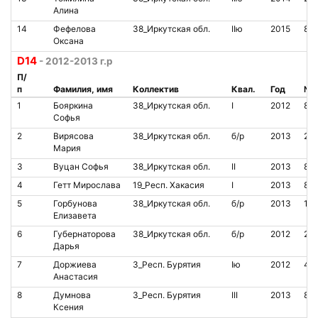
Алина
14
Фефелова
38_Иркутская обл.
IIю
2015
85
Оксана
D14
- 2012-2013 г.р
П/
п
Фамилия, имя
Коллектив
Квал.
Год
№ 
1
Бояркина
38_Иркутская обл.
I
2012
85
Софья
2
Вирясова
38_Иркутская обл.
б/р
2013
20
Мария
3
Вуцан Софья
38_Иркутская обл.
II
2013
85
4
Гетт Мирослава
19_Респ. Хакасия
I
2013
81
5
Горбунова
38_Иркутская обл.
б/р
2013
14
Елизавета
6
Губернаторова
38_Иркутская обл.
б/р
2012
20
Дарья
7
Доржиева
3_Респ. Бурятия
Iю
2012
46
Анастасия
8
Думнова
3_Респ. Бурятия
III
2013
80
Ксения