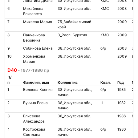
5
Лопатина Диана
38_Иркутская обл.
КМС
2008
85
6
Михайлова
38_Иркутская обл.
КМС
2008
85
Елизавета
7
Михеева Мария
75_Забайкальский
I
2009
21
край
8
Панченкова
3_Респ. Бурятия
КМС
2009
Вероника
9
Собинова Елена
38_Иркутская обл.
б/р
2008
72
10
Хроменкова
38_Иркутская обл.
I
2009
85
Мария
D40
- 1977-1986 г.р
П/
п
Фамилия, имя
Коллектив
Квал.
Год
№ 
1
Беляева Ксения
38_Иркутская обл.,
б/р
1985
21
лично
2
Букина Елена
38_Иркутская обл.,
III
1982
21
лично
3
Елисеева
38_Иркутская обл.
I
1986
85
Александра
4
Кострюкова
38_Иркутская обл.,
б/р
1980
Светлана
лично