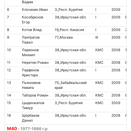
Вадим
6
Клочихин Иван
3_Респ. Бурятия
I
2009
7
Кособрюхов
38_Иркутская обл.
I
2009
85
Егор
8
Котов Влад
19_Респ. Хакасия
I
2009
20
9
Лантратов
77_Москва
III
2009
85
Павел
10
Ларионов
38_Иркутская обл.
КМС
2008
10
Михаил
11
Неретин Роман
38_Иркутская обл.
КМС
2008
80
12
Парфенов
38_Иркутская обл.
I
2008
14
Аристарх
13
Пьянников
75_Забайкальский
КМС
2009
80
Никита
край
14
Таборов Роман
38_Иркутская обл.
КМС
2008
80
15
Цыденжапов
3_Респ. Бурятия
КМС
2009
Тимур
16
Щербаков
38_Иркутская обл.
I
2008
85
Данил
M40
- 1977-1986 г.р