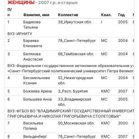
ЖЕНЩИНЫ
- 2007 г.р. и старше
П/
п
Фамилия, имя
Коллектив
Квал.
Год
№ 
1
Бадикова
38_Иркутская обл.
I
2005
85
Татьяна
ВУЗ: ИРНИТУ
2
Бараева
78_Санкт-Петербург
МС
2004
86
Елизавета
3
Белякова
68_Тамбовская обл.
МС
2004
86
Анастасия
ВУЗ: Федеральное государственное автономное образовательное учр
«Санкт-Петербургский политехнический университет Петра Великого»
4
Бесхмельнова
52_Нижегородская
МС
2004
80
Ксения
обл.
5
Божеева Арина
3_Респ. Бурятия
КМС
2007
80
6
Большева Анна
33_Владимирская
МС
2005
обл.
ВУЗ: ФГБОУ ВО "ВЛАДИМИРСКИЙ ГОСУДАРСТВЕННЫЙ УНИВЕРСИТЕ
ГРИГОРЬЕВИЧА И НИКОЛАЯ ГРИГОРЬЕВИЧА СТОЛЕТОВЫХ"
7
Васильева
50_Московская обл.
КМС
2000
821
Полина
8
Вильденберг
78_Санкт-Петербург
КМС
2007
86