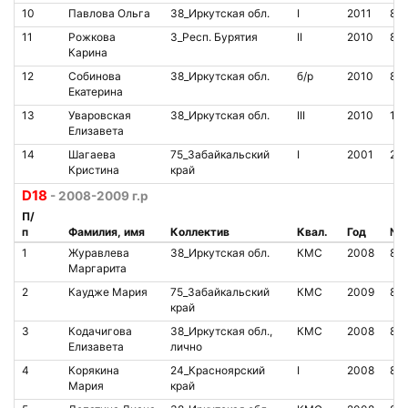
10
Павлова Ольга
38_Иркутская обл.
I
2011
85
11
Рожкова
3_Респ. Бурятия
II
2010
81
Карина
12
Собинова
38_Иркутская обл.
б/р
2010
85
Екатерина
13
Уваровская
38_Иркутская обл.
III
2010
199
Елизавета
14
Шагаева
75_Забайкальский
I
2001
21
Кристина
край
D18
- 2008-2009 г.р
П/
п
Фамилия, имя
Коллектив
Квал.
Год
№ 
1
Журавлева
38_Иркутская обл.
КМС
2008
81
Маргарита
2
Каудже Мария
75_Забайкальский
КМС
2009
81
край
3
Кодачигова
38_Иркутская обл.,
КМС
2008
85
Елизавета
лично
4
Корякина
24_Красноярский
I
2008
85
Мария
край