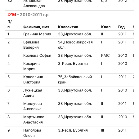
32
Яхновская
38_Иркутская обл.
б/р
2012
14
Александра
D16
- 2010-2011 г.р
П/
п
Фамилия, имя
Коллектив
Квал.
Год
№ 
1
Гранина Мария
38_Иркутская обл.
II
2011
85
2
Ефимова
54_Новосибирская
I
2011
85
Валерия
обл.
3
Козлова Софья
38_Иркутская обл.
КМС
2010
81
4
Кокорина
3_Респ. Бурятия
I
2010
Мария
5
Красавина
75_Забайкальский
I
2011
21
Виктория
край
6
Лужецкая
38_Иркутская обл.
I
2010
81
Арина
7
Маллуева
38_Иркутская обл.
II
2011
85
Анжелика
8
Мартынова
38_Иркутская обл.
II
2010
85
Анастасия
9
Наполова
3_Респ. Бурятия
III
2011
Олеся