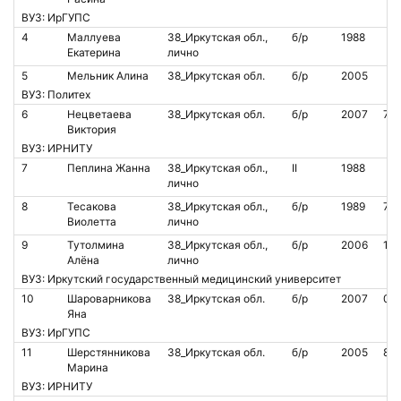
ВУЗ: ИрГУПС
4
Маллуева
38_Иркутская обл.,
б/р
1988
Екатерина
лично
5
Мельник Алина
38_Иркутская обл.
б/р
2005
ВУЗ: Политех
6
Нецветаева
38_Иркутская обл.
б/р
2007
77
Виктория
ВУЗ: ИРНИТУ
7
Пеплина Жанна
38_Иркутская обл.,
II
1988
лично
8
Тесакова
38_Иркутская обл.,
б/р
1989
72
Виолетта
лично
9
Тутолмина
38_Иркутская обл.,
б/р
2006
199
Алёна
лично
ВУЗ: Иркутский государственный медицинский университет
10
Шароварникова
38_Иркутская обл.
б/р
2007
00
Яна
ВУЗ: ИрГУПС
11
Шерстянникова
38_Иркутская обл.
б/р
2005
85
Марина
ВУЗ: ИРНИТУ