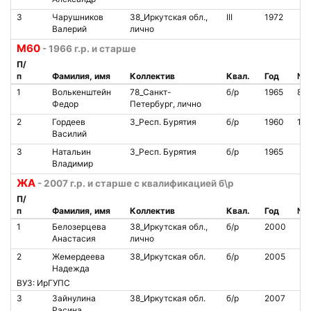
3
Чарушников
38_Иркутская обл.,
III
1972
Валерий
лично
M60
- 1966 г.р. и старше
П/
п
Фамилия, имя
Коллектив
Квал.
Год
№ 
1
Волькенштейн
78_Санкт-
б/р
1965
85
Федор
Петербург, лично
2
Гордеев
3_Респ. Бурятия
б/р
1960
10
Василий
3
Натальин
3_Респ. Бурятия
б/р
1965
Владимир
ЖА
- 2007 г.р. и старше с квалификацией б\р
П/
п
Фамилия, имя
Коллектив
Квал.
Год
№ 
1
Белозерцева
38_Иркутская обл.,
б/р
2000
Анастасия
лично
2
Жемердеева
38_Иркутская обл.
б/р
2005
Надежда
ВУЗ: ИрГУПС
3
Зайнулина
38_Иркутская обл.
б/р
2007
Расина