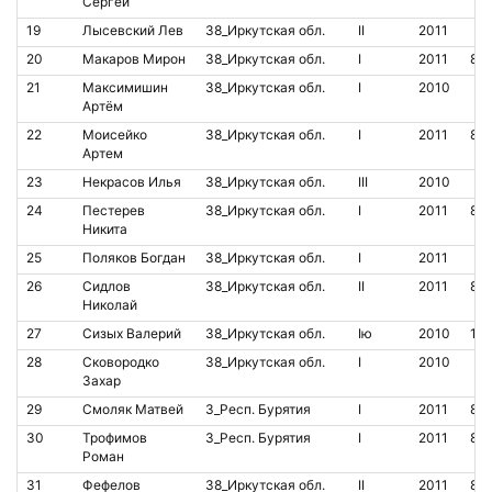
Сергей
19
Лысевский Лев
38_Иркутская обл.
II
2011
20
Макаров Мирон
38_Иркутская обл.
I
2011
85
21
Максимишин
38_Иркутская обл.
I
2010
Артём
22
Моисейко
38_Иркутская обл.
I
2011
85
Артем
23
Некрасов Илья
38_Иркутская обл.
III
2010
24
Пестерев
38_Иркутская обл.
I
2011
85
Никита
25
Поляков Богдан
38_Иркутская обл.
I
2011
26
Сидлов
38_Иркутская обл.
II
2011
85
Николай
27
Сизых Валерий
38_Иркутская обл.
Iю
2010
10
28
Сковородко
38_Иркутская обл.
I
2010
Захар
29
Смоляк Матвей
3_Респ. Бурятия
I
2011
80
30
Трофимов
3_Респ. Бурятия
I
2011
80
Роман
31
Фефелов
38_Иркутская обл.
II
2011
85