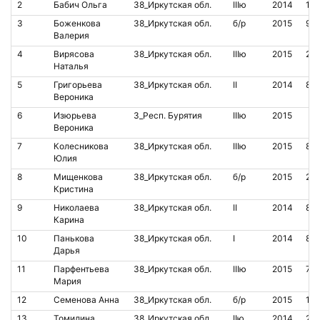
2
Бабич Ольга
38_Иркутская обл.
IIIю
2014
14
3
Боженкова
38_Иркутская обл.
б/р
2015
92
Валерия
4
Вирясова
38_Иркутская обл.
IIIю
2015
20
Наталья
5
Григорьева
38_Иркутская обл.
II
2014
85
Вероника
6
Изюрьева
3_Респ. Бурятия
IIIю
2015
Вероника
7
Колесникова
38_Иркутская обл.
IIIю
2015
85
Юлия
8
Мищенкова
38_Иркутская обл.
б/р
2015
20
Кристина
9
Николаева
38_Иркутская обл.
II
2014
85
Карина
10
Панькова
38_Иркутская обл.
I
2014
85
Дарья
11
Парфентьева
38_Иркутская обл.
IIIю
2015
70
Мария
12
Семенова Анна
38_Иркутская обл.
б/р
2015
199
13
Томилина
38_Иркутская обл.
IIю
2014
20