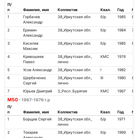
П/
п
Фамилия, имя
Коллектив
Квал.
Год
№ 
1
Горбачев
38_Иркутская обл.
б/р
1985
85
Александр
2
Еремин
38_Иркутская обл.
б/р
1984
72
Александр
3
Киселев
38_Иркутская обл.
б/р
1985
85
Максим
4
Кривошеев
38_Иркутская обл.,
КМС
1976
Павел
лично
5
Усов Александр
38_Иркутская обл.
I
1982
6
Щербаченко
38_Иркутская обл.,
III
1980
85
Сергей
лично
7
Юрьев Дмитрий
3_Респ. Бурятия
КМС
1967
80
M50
- 1967-1976 г.р
П/
п
Фамилия, имя
Коллектив
Квал.
Год
№ 
1
Борщев Сергей
38_Иркутская обл.,
б/р
1971
лично
2
Токарев
38_Иркутская обл.
б/р
1969
851
Александр