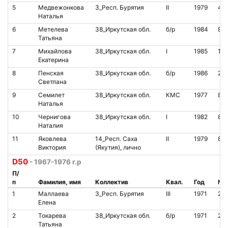
5
Медвежонкова
3_Респ. Бурятия
II
1979
46
Наталья
6
Метелева
38_Иркутская обл.
б/р
1984
85
Татьяна
7
Михайлова
38_Иркутская обл.
I
1985
10
Екатерина
8
Пенская
38_Иркутская обл.
б/р
1986
21
Светлана
9
Семилет
38_Иркутская обл.
КМС
1977
80
Наталья
10
Чернигова
38_Иркутская обл.
I
1982
85
Наталия
11
Яковлева
14_Респ. Саха
II
1979
81
Виктория
(Якутия), лично
D50
- 1967-1976 г.р
П/
п
Фамилия, имя
Коллектив
Квал.
Год
№ 
1
Маллаева
3_Респ. Бурятия
III
1971
22
Елена
2
Токарева
38_Иркутская обл.
б/р
1971
20
Татьяна