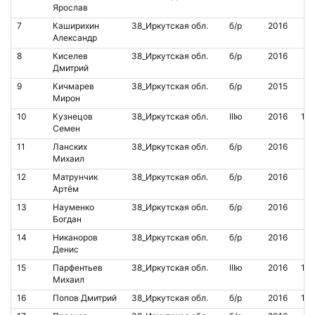
Ярослав
7
Каширихин
38_Иркутская обл.
б/р
2016
Александр
8
Киселев
38_Иркутская обл.
б/р
2016
Дмитрий
9
Кичмарев
38_Иркутская обл.
б/р
2015
Мирон
10
Кузнецов
38_Иркутская обл.
IIIю
2016
12
Семен
11
Ланских
38_Иркутская обл.
б/р
2016
Михаил
12
Матрунчик
38_Иркутская обл.
б/р
2016
Артём
13
Науменко
38_Иркутская обл.
б/р
2016
Богдан
14
Никаноров
38_Иркутская обл.
б/р
2016
Денис
15
Парфентьев
38_Иркутская обл.
IIIю
2016
111
Михаил
16
Попов Дмитрий
38_Иркутская обл.
б/р
2016
11