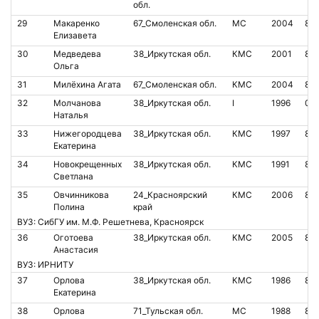
обл.
29
Макаренко
67_Смоленская обл.
МС
2004
85
Елизавета
30
Медведева
38_Иркутская обл.
КМС
2001
85
Ольга
31
Милёхина Агата
67_Смоленская обл.
КМС
2004
85
32
Молчанова
38_Иркутская обл.
I
1996
00
Наталья
33
Нижегородцева
38_Иркутская обл.
КМС
1997
85
Екатерина
34
Новокрещенных
38_Иркутская обл.
КМС
1991
85
Светлана
35
Овчинникова
24_Красноярский
КМС
2006
80
Полина
край
ВУЗ: СибГУ им. М.Ф. Решетнева, Красноярск
36
Оготоева
38_Иркутская обл.
КМС
2005
85
Анастасия
ВУЗ: ИРНИТУ
37
Орлова
38_Иркутская обл.
КМС
1986
85
Екатерина
38
Орлова
71_Тульская обл.
МС
1988
86