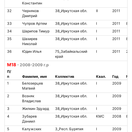
Константин
32
Черняков
38_Иркутская обл.
II
2011
Дмитрий
33
Чупров Артем
38_Иркутская обл.
I
2011
85
34
Шарипов Тимур
38_Иркутская обл.
I
2011
35
Шахирев
38_Иркутская обл.
I
2011
85
Николай
36
Юдин Илья
75_Забайкальский
I
2011
21
край
M18
- 2008-2009 г.р
П/
п
Фамилия, имя
Коллектив
Квал.
Год
№ 
1
Белозерцев
38_Иркутская обл.
I
2009
Матвей
2
Возняк
38_Иркутская обл.
I
2009
Владислав
3
Жилкин Эдуард
38_Иркутская обл.
I
2009
4
Зубарев
38_Иркутская обл.
КМС
2008
85
Даниил
5
Калужских
3_Респ. Бурятия
I
2009