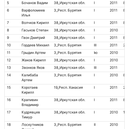
5
Бочанов Вадим
38_Иркутская обл.
I
2011
85
6
Варфоломеев
3_Респ. Бурятия
I
2011
80
Илья
7
Волчков Кирилл
38_Иркутская обл.
I
2011
84
8
Гаськов Степан
38_Иркутская обл.
I
2010
9
Гвон Дмитрий
38_Иркутская обл.
I
2011
85
10
Гордеев Михаил
3_Респ. Бурятия
III
2011
22
11
Грыдин Артем
3_Респ. Бурятия
Iю
2010
12
Жаков Кирилл
38_Иркутская обл.
I
2010
13
Звонков Яков
38_Иркутская обл.
III
2011
14
Калибаба
3_Респ. Бурятия
I
2010
80
Артем
15
Коротаев
19_Респ. Хакасия
I
2011
20
Кирилл
16
Крапивин
38_Иркутская обл.
I
2011
85
Владимир
17
Кудрявцев
38_Иркутская обл.
I
2010
15
Тимур
18
Лоскутников
3_Респ. Бурятия
II
2010