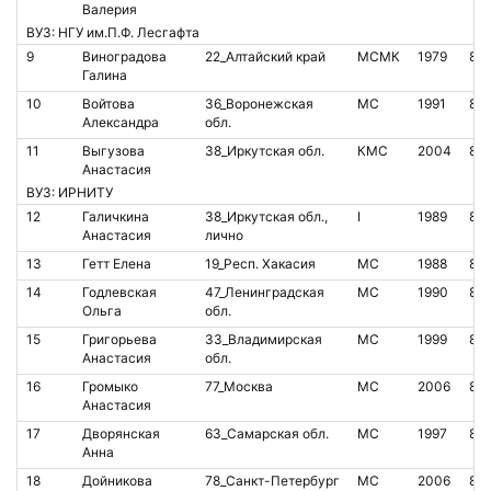
Валерия
ВУЗ: НГУ им.П.Ф. Лесгафта
9
Виноградова
22_Алтайский край
МСМК
1979
80
Галина
10
Войтова
36_Воронежская
МС
1991
82
Александра
обл.
11
Выгузова
38_Иркутская обл.
КМС
2004
85
Анастасия
ВУЗ: ИРНИТУ
12
Галичкина
38_Иркутская обл.,
I
1989
85
Анастасия
лично
13
Гетт Елена
19_Респ. Хакасия
МС
1988
81
14
Годлевская
47_Ленинградская
МС
1990
81
Ольга
обл.
15
Григорьева
33_Владимирская
МС
1999
811
Анастасия
обл.
16
Громыко
77_Москва
МС
2006
80
Анастасия
17
Дворянская
63_Самарская обл.
МС
1997
82
Анна
18
Дойникова
78_Санкт-Петербург
МС
2006
81