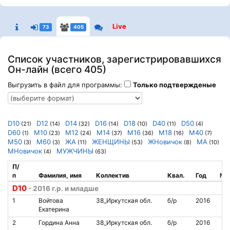
Live
73
405
Список участников, зарегистрировавшихся
Он-лайн (всего 405)
Выгрузить в файл для программы:
Только подтвержденые
D10
D12
D14
D16
D18
D40
D50
(21)
(14)
(32)
(14)
(10)
(11)
(4)
D60
M10
M12
M14
M16
M18
M40
(1)
(23)
(24)
(37)
(36)
(16)
(7)
M50
M60
ЖА
ЖЕНЩИНЫ
ЖНовичок
МА
(3)
(3)
(11)
(53)
(8)
(10)
МНовичок
МУЖЧИНЫ
(4)
(63)
П/
п
Фамилия, имя
Коллектив
Квал.
Год
№ 
D10
- 2016 г.р. и младше
1
Войтова
38_Иркутская обл.
б/р
2016
Екатерина
2
Гордина Анна
38_Иркутская обл.
б/р
2016