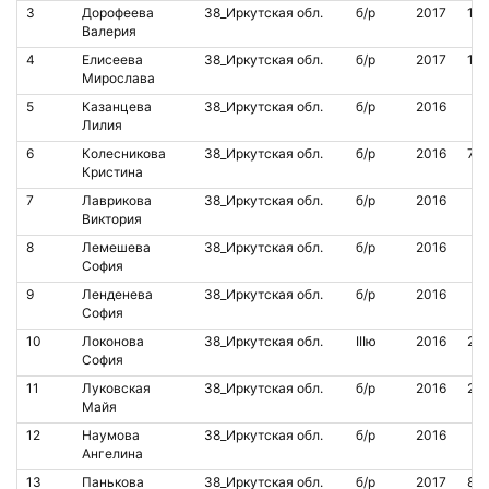
3
Дорофеева
38_Иркутская обл.
б/р
2017
14
Валерия
4
Елисеева
38_Иркутская обл.
б/р
2017
13
Мирослава
5
Казанцева
38_Иркутская обл.
б/р
2016
Лилия
6
Колесникова
38_Иркутская обл.
б/р
2016
72
Кристина
7
Лаврикова
38_Иркутская обл.
б/р
2016
Виктория
8
Лемешева
38_Иркутская обл.
б/р
2016
София
9
Ленденева
38_Иркутская обл.
б/р
2016
София
10
Локонова
38_Иркутская обл.
IIIю
2016
20
София
11
Луковская
38_Иркутская обл.
б/р
2016
21
Майя
12
Наумова
38_Иркутская обл.
б/р
2016
Ангелина
13
Панькова
38_Иркутская обл.
б/р
2017
85