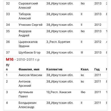
32
Сыроватский
38_Иркутская обл.
IIю
2013
23
Алексей
33
Таборов
38_Иркутская обл.
II
2013
85
Алексей
34
Утнюхин Сергей
38_Иркутская обл.
II
2012
35
Федоров
38_Иркутская обл.
IIю
2013
19
Андрей
36
Цыренжапов
3_Респ. Бурятия
II
2012
46
Эрдэни
37
Шулбаков Егор
38_Иркутская обл.
III
2013
85
M16
- 2010-2011 г.р
П/
п
Фамилия, имя
Коллектив
Квал.
Год
№ 
1
Амосов Максим
38_Иркутская обл.
Iю
2011
2
Антонов
38_Иркутская обл.
Iю
2011
85
Арсений
3
Артемьев
19_Респ. Хакасия
IIIю
2011
13
Павел
4
Болдырихин
38_Иркутская обл.
II
2011
85
Александр