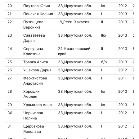
20
Паутова Юлия
38_Иркутская обл.
Iю
2012
20
21
Пенская Ксения
38_Иркутская обл.
I
2013
85
22
Путинцева
19_Респ. Хакасия
II
2013
20
Вероника
23
Савватеева
38_Иркутская обл.
IIю
2013
221
Дарья
24
Сергунина
24_Красноярский
II
2013
85
Кристина
край
25
Травка Алиса
38_Иркутская обл.
б/р
2013
21
26
Ушакова Дарья
38_Иркутская обл.
I
2012
20
27
Феоктистова
38_Иркутская обл.
I
2011
85
Анастасия
28
Хороших
38_Иркутская обл.
Iю
2013
85
Эмилия
29
Храмцова Анна
38_Иркутская обл.
Iю
2013
85
30
Чернигова
38_Иркутская обл.
I
2012
85
Полина
31
Щербакова
38_Иркутская обл.
I
2012
20
Ярослава