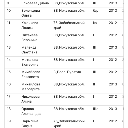
9
Елисеева Диана
38_Иркутская обл.
III
2013
70
10
Зеленцова
38_Иркутская обл.
б/р
2013
20
Ольга
11
Крючкова
75_Забайкальский
Iю
2012
20
Лолита
край
12
Лихачева
38_Иркутская обл.
I
2012
85
Вероника
13
Маленда
38_Иркутская обл.
III
2013
85
Светлана
14
Метелева
38_Иркутская обл.
I
2012
85
Екатерина
15
Михайлова
3_Респ. Бурятия
III
2012
21
Елизавета
16
Михайлова
38_Иркутская обл.
II
2013
80
Маргарита
17
Николаева
38_Иркутская обл.
I
2012
85
Алина
18
Орлова
38_Иркутская обл.
IIIю
2013
19
Александра
19
Парыгина
75_Забайкальский
I
2012
82
Софья
край