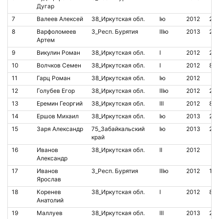
Дугар
7
Валеев Алексей
38_Иркутская обл.
Iю
2012
21
8
Варфоломеев
3_Респ. Бурятия
IIIю
2013
20
Артем
9
Викулин Роман
38_Иркутская обл.
I
2012
21
10
Волчков Семен
38_Иркутская обл.
I
2012
85
11
Гарц Роман
38_Иркутская обл.
Iю
2012
12
Голубев Егор
38_Иркутская обл.
IIIю
2012
22
13
Еремин Георгий
38_Иркутская обл.
III
2012
85
14
Ершов Михаил
38_Иркутская обл.
Iю
2013
24
15
Заря Александр
75_Забайкальский
Iю
2013
21
край
16
Иванов
38_Иркутская обл.
II
2012
Александр
17
Иванов
3_Респ. Бурятия
IIIю
2012
15
Ярослав
18
Коренев
38_Иркутская обл.
I
2012
85
Анатолий
19
Маллуев
38_Иркутская обл.
III
2013
20