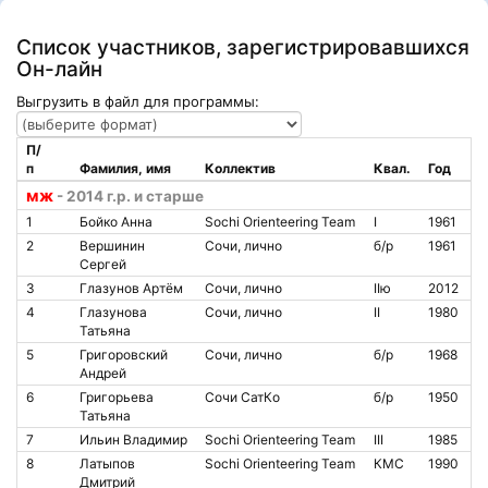
Список участников, зарегистрировавшихся
Он-лайн
Выгрузить в файл для программы:
П/
п
Фамилия, имя
Коллектив
Квал.
Год
мж
- 2014 г.р. и старше
1
Бойко Анна
Sochi Orienteering Team
I
1961
2
Вершинин
Сочи, лично
б/р
1961
Сергей
3
Глазунов Артём
Сочи, лично
IIю
2012
4
Глазунова
Сочи, лично
II
1980
Татьяна
5
Григоровский
Сочи, лично
б/р
1968
Андрей
6
Григорьева
Сочи СатКо
б/р
1950
Татьяна
7
Ильин Владимир
Sochi Orienteering Team
III
1985
8
Латыпов
Sochi Orienteering Team
КМС
1990
Дмитрий