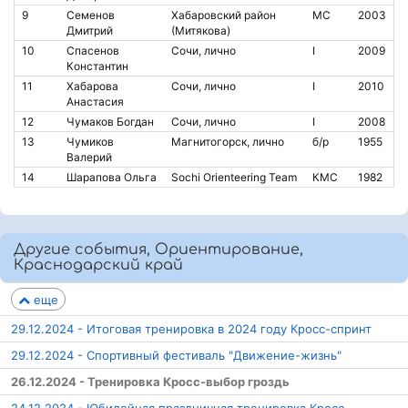
9
Семенов
Хабаровский район
МС
2003
Дмитрий
(Митякова)
10
Спасенов
Сочи, лично
I
2009
Константин
11
Хабарова
Сочи, лично
I
2010
Анастасия
12
Чумаков Богдан
Сочи, лично
I
2008
13
Чумиков
Магнитогорск, лично
б/р
1955
Валерий
14
Шарапова Ольга
Sochi Orienteering Team
КМС
1982
Другие события, Ориентирование,
Краснодарский край
еще
29.12.2024 - Итоговая тренировка в 2024 году Кросс-спринт
29.12.2024 - Спортивный фестиваль "Движение-жизнь"
26.12.2024 - Тренировка Кросс-выбор гроздь