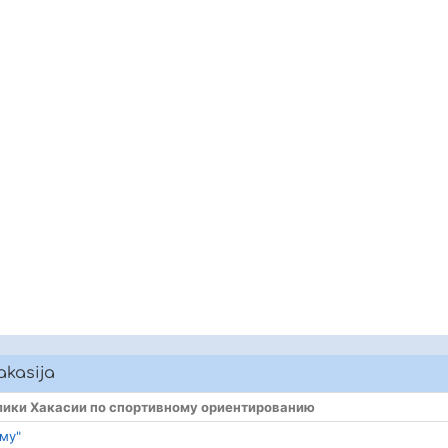
akasija
блики Хакасии по спортивному ориентированию
зму"