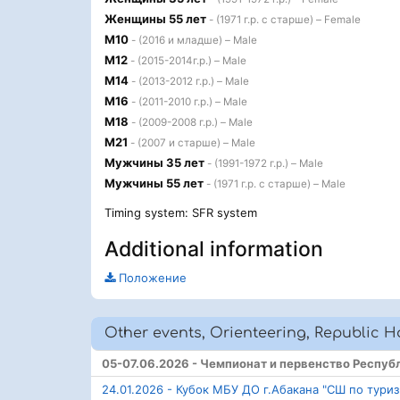
Женщины 55 лет
- (1971 г.р. с старше) – Female
М10
- (2016 и младше) – Male
М12
- (2015-2014г.р.) – Male
М14
- (2013-2012 г.р.) – Male
М16
- (2011-2010 г.р.) – Male
М18
- (2009-2008 г.р.) – Male
М21
- (2007 и старше) – Male
Мужчины 35 лет
- (1991-1972 г.р.) – Male
Мужчины 55 лет
- (1971 г.р. с старше) – Male
Timing system: SFR system
Additional information
Положение
Other events, Orienteering, Republic H
05-07.06.2026 - Чемпионат и первенство Респу
24.01.2026 - Кубок МБУ ДО г.Абакана "СШ по тури