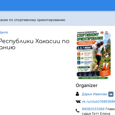
касии по спортивному ориентированию
тдыха
еспублики Хакасии по
ванию
Organizer
Дарья Иванова
vk.ru/club21689368
89082033369
Глав
судья Гетт Елена