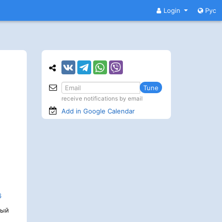
Login
Рус
Tune
receive notifications by email
Add in Google
Calendar
6
ный