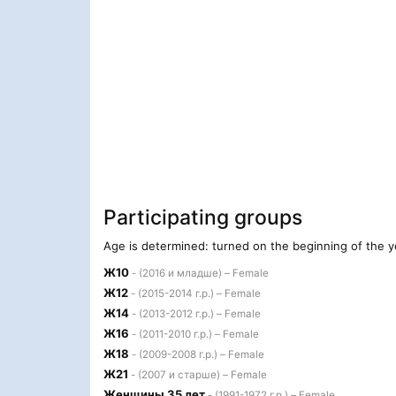
Participating groups
Age is determined: turned on the beginning of the y
Ж10
- (2016 и младше) – Female
Ж12
- (2015-2014 г.р.) – Female
Ж14
- (2013-2012 г.р.) – Female
Ж16
- (2011-2010 г.р.) – Female
Ж18
- (2009-2008 г.р.) – Female
Ж21
- (2007 и старше) – Female
Женщины 35 лет
- (1991-1972 г.р.) – Female