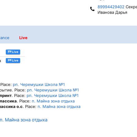
89994429402
Секре
Иванова Дарья
rance
Live
Live
а
Live
 Place:
рп. Черемушки Школа №1
рытие. Place:
рп. Черемушки Школа №1
принт
. Place:
рп. Черемушки Школа №1
классика
. Place:
п. Майна зона отдыха
ассика о.с
. Place:
п. Майна зона отдыха
п. Майна зона отдыха