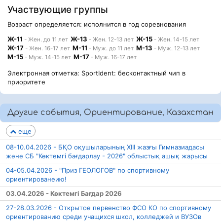
Участвующие группы
Возраст определяется: исполнится в год соревнования
Ж-11
Ж-13
Ж-15
- Жен. до 11 лет
- Жен. 12-13 лет
- Жен. 14-15 лет
Ж-17
М-11
М-13
- Жен. 16-17 лет
- Муж. до 11 лет
- Муж. 12-13 лет
М-15
М-17
- Муж. 14-15 лет
- Муж. 16-17 лет
Электронная отметка: SportIdent: бесконтактный чип в
приоритете
Другие события, Ориентирование, Казахстан
еще
08-10.04.2026 - БҚО оқушыларының XIII жазғы Гимназиадасы
және СБ "Көктемгі бағдарлау - 2026" облыстық ашық жарысы
04-05.04.2026 - "Приз ГЕОЛОГОВ" по спортивному
ориентированеию!
03.04.2026 - Көктемгі Бағдар 2026
27-28.03.2026 - Открытое первенство ФСО КО по спортивному
ориентированию среди учащихся школ, колледжей и ВУЗОв