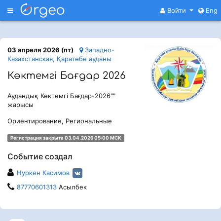
Меню
Войти
Eng
03 апреля 2026 (пт)
Западно-
Казахстанская, Қаратөбе ауданы
Көктемгі Бағдар 2026
Аудандық Көктемгі Бағдар-2026""
жарысы
Ориентирование, Региональные
Регистрация закрыта 03.04.2026 05:00 МСК
Событие создал
Нуркен Касимов
87770601313
Асылбек