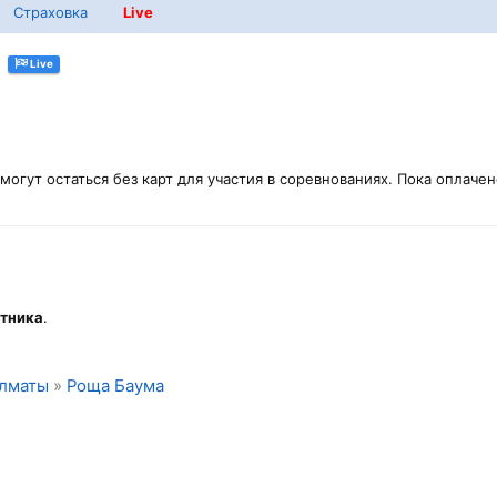
Страховка
Live
Live
могут остаться без карт для участия в соревнованиях. Пока оплач
стника
.
лматы
»
Роща Баума