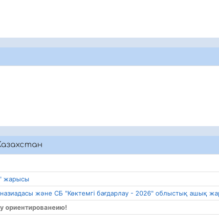
Казахстан
 " жарысы
мназиадасы және СБ "Көктемгі бағдарлау - 2026" облыстық ашық ж
му ориентированеию!