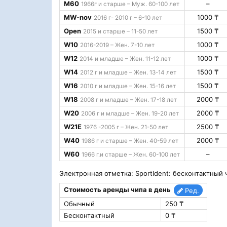
M60
–
1966г и старше – Муж. 60-100 лет
MW-nov
1000 ₸
2016 г- 2010 г – 6-10 лет
Open
1500 ₸
2015 и старше – 11-50 лет
W10
1000 ₸
2016-2019 – Жен. 7-10 лет
W12
1000 ₸
2014 и младше – Жен. 11-12 лет
W14
1500 ₸
2012 г и младше – Жен. 13-14 лет
W16
1500 ₸
2010 г и младше – Жен. 15-16 лет
W18
2000 ₸
2008 г и младше – Жен. 17-18 лет
W20
2000 ₸
2006 г и младше – Жен. 19-20 лет
W21E
2500 ₸
1976 -2005 г – Жен. 21-50 лет
W40
2000 ₸
1986 г и старше – Жен. 40-59 лет
W60
–
1966 г.и старше – Жен. 60-100 лет
Электронная отметка: SportIdent: бесконтактный 
Стоимость аренды чипа в день
Ред.
Обычный
250 ₸
Бесконтактный
0 ₸