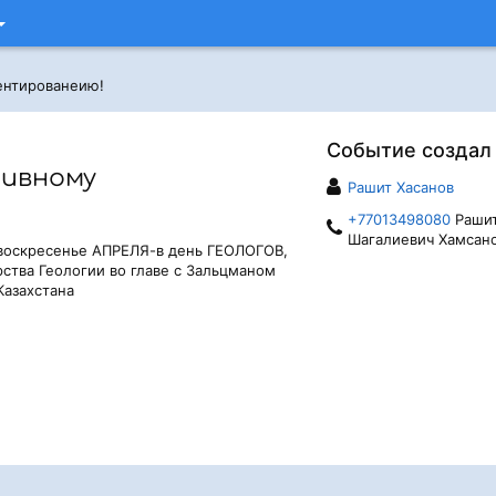
ентированеию!
Событие создал
тивному
Рашит Хасанов
+77013498080
Раши
Шагалиевич Хамсан
воскресенье АПРЕЛЯ-в день ГЕОЛОГОВ,
ства Геологии во главе с Зальцманом
азахстана