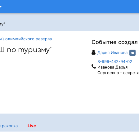
му"
м) олимпийского резерва
Событие создал
Ш по туризму"
Дарья Иванова
8-999-442-94-02
Иванова Дарья
Сергеевна - секрет
траховка
Live