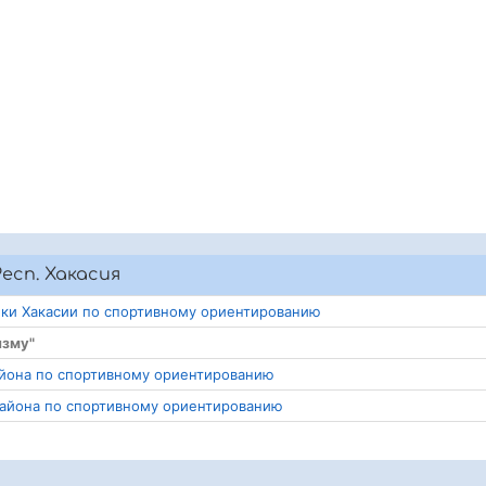
есп. Хакасия
ики Хакасии по спортивному ориентированию
изму"
айона по спортивному ориентированию
района по спортивному ориентированию