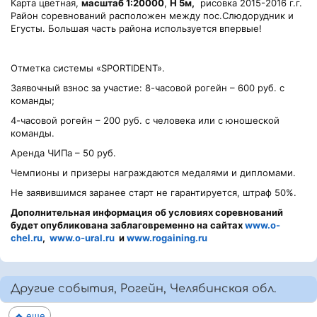
Карта цветная,
масштаб 1:20000
,
Н 5м,
рисовка 2015-2016 г.г.
Район соревнований расположен между пос.Слюдорудник и
Егусты. Большая часть района используется впервые!
Отметка системы «SPORTIDENT».
Заявочный взнос за участие: 8-часовой рогейн – 600 руб. с
команды;
4-часовой рогейн – 200 руб. с человека или с юношеской
команды.
Аренда ЧИПа – 50 руб.
Чемпионы и призеры награждаются медалями и дипломами.
Не заявившимся заранее старт не гарантируется, штраф 50%.
Дополнительная информация об условиях соревнований
будет опубликована заблаговременно на сайтах
www.o-
chel.ru
,
www.o-ural.ru
и
www.rogaining.ru
Другие события, Рогейн, Челябинская обл.
еще