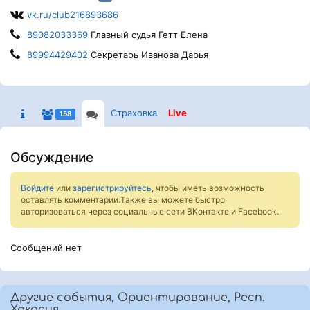
vk.ru/club216893686
89082033369
Главный судья Гетт Елена
89994429402
Секретарь Иванова Дарья
Страховка
Live
158
Обсуждение
Войдите
или
зарегистрируйтесь
, чтобы иметь возможность
оставлять комментарии.Также вы можете быстро
авторизоваться через социальные сети ВКонтакте и Facebook.
Сообщений нет
Другие события, Ориентирование, Респ.
Хакасия