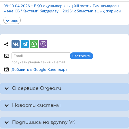
08-10.04.2026 - БҚО оқушыларының XIII жазғы Гимназиадасы
және СБ "Көктемгі бағдарлау - 2026" облыстық ашық жарысы
еще
Настроить
получать уведомления на email
Добавить в Google
Календарь
О сервисе Orgeo.ru
Новости системы
Подпишись на группу VK