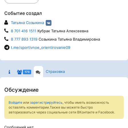
Событие создал
Татьяна Созыкина
8 701 416 1511
Кубрак Татьяна Алексеевна
8 777 893 1319
Созыкина Татьяна Владимировна
t.me/sportivnoe_orientirovanie09
Страховка
173
Обсуждение
Войдите
или
зарегистрируйтесь
, чтобы иметь возможность
оставлять комментарии.Также вы можете быстро
авторизоваться через социальные сети ВКонтакте и Facebook.
Сообщений нет