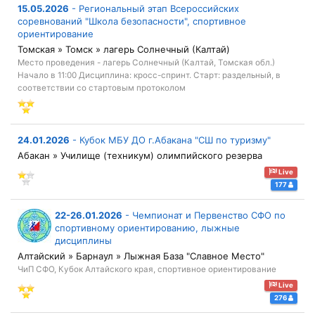
15.05.2026
-
Региональный этап Всероссийских
соревнований "Школа безопасности", спортивное
ориентирование
Томская » Томск » лагерь Солнечный (Калтай)
Место проведения - лагерь Солнечный (Калтай, Томская обл.)
Начало в 11:00 Дисциплина: кросс-спринт. Старт: раздельный, в
соответствии со стартовым протоколом
24.01.2026
-
Кубок МБУ ДО г.Абакана "СШ по туризму"
Абакан » Училище (техникум) олимпийского резерва
Live
177
22-26.01.2026
-
Чемпионат и Первенство СФО по
спортивному ориентированию, лыжные
дисциплины
Алтайский » Барнаул » Лыжная База "Славное Место"
ЧиП СФО, Кубок Алтайского края, спортивное ориентирование
Live
276