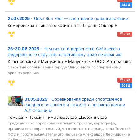
144
27.07.2025
-
Gesh Run Fest — спортивное ориентирование
Кемеровская » Таштагольский » пгт Шереш, Сектор Е
Live
26-30.06.2025
-
Чемпионат и первенство Сибирского
федерального округа по спортивному ориентированию
Красноярский » Минусинск » Минусинск - ООО "Автобаланс"
Открытые соревнования города Минусинска по спортивному
ориентированию
Live
509
31.05.2025
-
Соревнования среди спортсменов
среднего, старшего и пожилого возраста памяти
А.Л.Собанина
Томская » Томск » Тимирязевское_Дзержинское
Традиционные соревнования памяти тренера, картографа,
организатора соревнований, многолетнего председателя Томской
ФСО и просто замечательного человека Александра Леонидовича