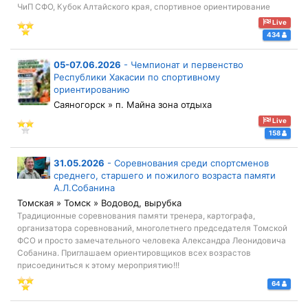
ЧиП СФО, Кубок Алтайского края, спортивное ориентирование
Live
434
05-07.06.2026
-
Чемпионат и первенство
Республики Хакасии по спортивному
ориентированию
Саяногорск » п. Майна зона отдыха
Live
158
31.05.2026
-
Соревнования среди спортсменов
среднего, старшего и пожилого возраста памяти
А.Л.Собанина
Томская » Томск » Водовод, вырубка
Традиционные соревнования памяти тренера, картографа,
организатора соревнований, многолетнего председателя Томской
ФСО и просто замечательного человека Александра Леонидовича
Собанина. Приглашаем ориентировщиков всех возрастов
присоединиться к этому мероприятию!!!
64