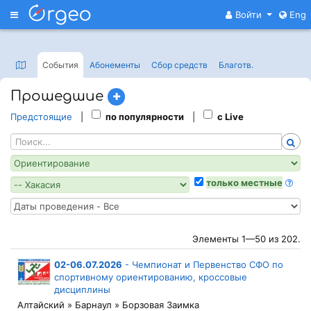
Меню
Войти
Eng
События
Абонементы
Сбор средств
Благотв
.
Прошедшие
Предстоящие
|
по популярности
|
с Live
только местные
Элементы 1—50 из 202.
02-06.07.2026
-
Чемпионат и Первенство СФО по
спортивному ориентированию, кроссовые
дисциплины
Алтайский » Барнаул » Борзовая Заимка