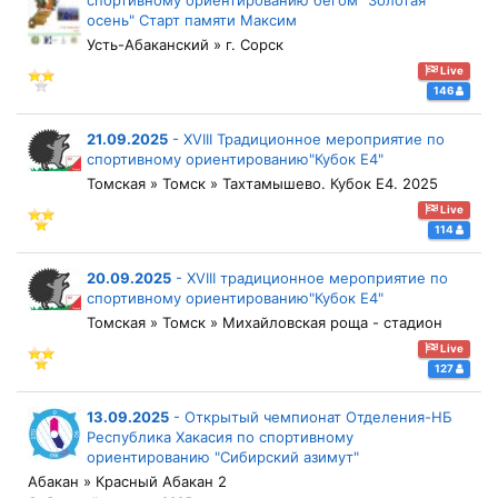
спортивному ориентированию бегом "Золотая
осень" Старт памяти Максим
Усть-Абаканский » г. Сорск
Live
146
21.09.2025
-
XVIII Традиционное мероприятие по
спортивному ориентированию"Кубок Е4"
Томская » Томск » Тахтамышево. Кубок Е4. 2025
Live
114
20.09.2025
-
XVIII традиционное мероприятие по
спортивному ориентированию"Кубок Е4"
Томская » Томск » Михайловская роща - стадион
Live
127
13.09.2025
-
Открытый чемпионат Отделения-НБ
Республика Хакасия по спортивному
ориентированию "Сибирский азимут"
Абакан » Красный Абакан 2